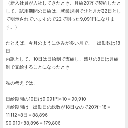
（新入社員が入社してきたとき、
月給
20万で
契約
したと
して、
試用期間
の
日給
は、
就業規則
でひと月が22日とし
て明示されていますので22で割った9,091円になりま
す。）
たとえば、今月のように休みが多い月で、 出勤数は18
日
内訳として、10日は
日給制
で支給し、残りの8日は
月給
制
で支給することになったとき
私の考えでは、
日給
期間の10日は9,091円×10＝90,910
月給
期間は 出勤日の総数が18日なので20万÷18＝
11,112×8日＝88,896
90,910+88,896＝179,806