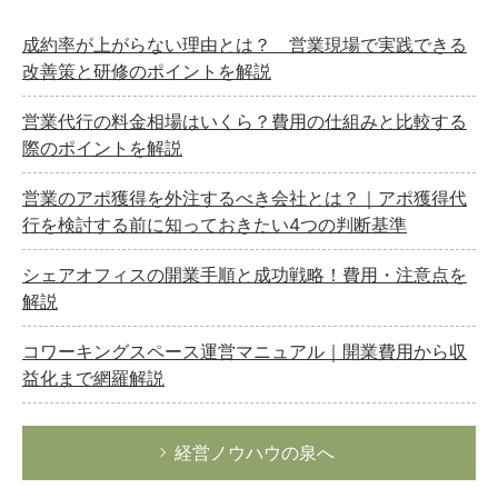
成約率が上がらない理由とは？ 営業現場で実践できる
改善策と研修のポイントを解説
営業代行の料金相場はいくら？費用の仕組みと比較する
際のポイントを解説
営業のアポ獲得を外注するべき会社とは？｜アポ獲得代
行を検討する前に知っておきたい4つの判断基準
シェアオフィスの開業手順と成功戦略！費用・注意点を
解説
コワーキングスペース運営マニュアル｜開業費用から収
益化まで網羅解説
経営ノウハウの泉へ