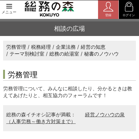
メニュー
登録
ログイン
相談の広場
労務管理
税務経理
企業法務
経営の知恵
テーマ別検討室
総務の給湯室
秘書のノウハウ
労務管理
労務管理について、みんなに相談したり、分かるときは教
えてあげたりと、相互協力のフォーラムです！
総務の森イチオシ記事が満載：
経営ノウハウの泉
（人事労務～働き方対策まで）