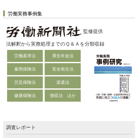
労働実務事例集
監修提供
法解釈から実務処理までのＱ＆Ａを分類収録
労働基準法
厚生年金法
雇用保険法
安全衛生法
労災保険法
派遣法
健康保険法
徴収法 ほか
調査レポート