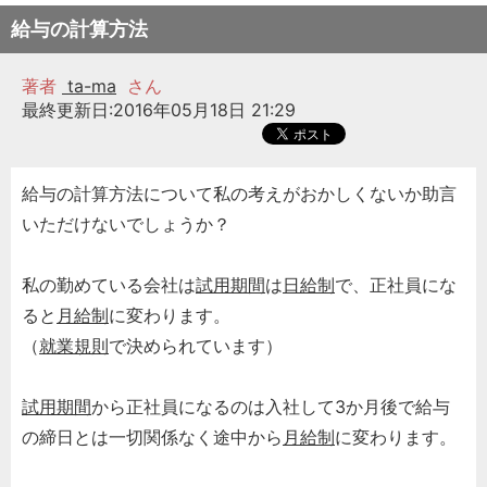
給与の計算方法
著者
ta-ma
さん
最終更新日:2016年05月18日 21:29
給与の計算方法について私の考えがおかしくないか助言
いただけないでしょうか？
私の勤めている会社は
試用期間
は
日給制
で、正社員にな
ると
月給制
に変わります。
（
就業規則
で決められています）
試用期間
から正社員になるのは入社して3か月後で給与
の締日とは一切関係なく途中から
月給制
に変わります。