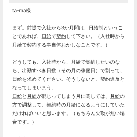
ta-ma様
まず。前提で入社から3か月間は、
日給制
というこ
とであれば、
日給
で
契約
して下さい。（入社時から
月給
で
契約
する事自体おかしなことです。）
どうしても、入社時から、
月給
で
契約
したいのな
ら、出勤すべき日数（その月の稼働日）で割って、
日給
を求めてください。そうしないと、
契約
違反と
なってしまいまう。
日給
と
月給
が混じってしまう月に関しては、
月給
の
方で調整して、
契約
時の
月給
になるようにしていた
だければいいと思います。（もちろん欠勤が無い場
合です。）