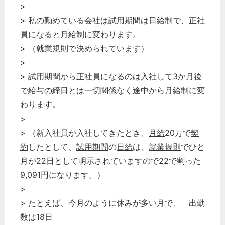
>
> 私の勤めている会社は
試用期間
は
日給制
で、正社
員になると
月給制
に変わります。
> （
就業規則
で決められています）
>
>
試用期間
から正社員になるのは入社して3か月後
で給与の締日とは一切関係なく途中から
月給制
に変
わります。
>
> （新入社員が入社してきたとき、
月給
20万で
契
約
したとして、
試用期間
の
日給
は、
就業規則
でひと
月が22日として明示されていますので22で割った
9,091円になります。）
>
> たとえば、今月のように休みが多い月で、 出勤
数は18日