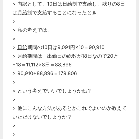
> 内訳として、10日は
日給制
で支給し、残りの8日
は
月給制
で支給することになったとき
>
> 私の考えでは、
>
>
日給
期間の10日は9,091円×10＝90,910
>
月給
期間は 出勤日の総数が18日なので20万
÷18＝11,112×8日＝88,896
> 90,910+88,896＝179,806
>
> という考えでいいでしょうかね？
>
> 他にこんな方法があるとかこれでよいのか教えて
いただけないでしょうか？
>
>