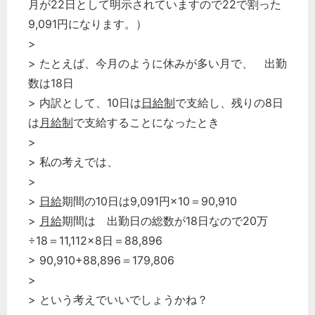
月が22日として明示されていますので22で割った
企業法務
9,091円になります。）
経営の知恵
>
総務の給湯室
> たとえば、今月のように休みが多い月で、 出勤
秘書のノウハウ
数は18日
次へ
> 内訳として、10日は
日給制
で支給し、残りの8日
は
月給制
で支給することになったとき
>
> 私の考えでは、
>
>
日給
期間の10日は9,091円×10＝90,910
>
月給
期間は 出勤日の総数が18日なので20万
÷18＝11,112×8日＝88,896
> 90,910+88,896＝179,806
>
> という考えでいいでしょうかね？