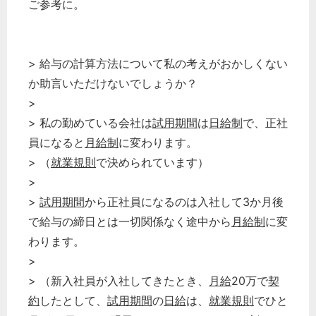
ご参考に。
> 給与の計算方法について私の考えがおかしくない
か助言いただけないでしょうか？
>
> 私の勤めている会社は
試用期間
は
日給制
で、正社
員になると
月給制
に変わります。
> （
就業規則
で決められています）
>
>
試用期間
から正社員になるのは入社して3か月後
で給与の締日とは一切関係なく途中から
月給制
に変
どのカテゴリーに投稿しますか？
わります。
選択してください
>
労務管理
> （新入社員が入社してきたとき、
月給
20万で
契
約
したとして、
試用期間
の
日給
は、
就業規則
でひと
税務経理