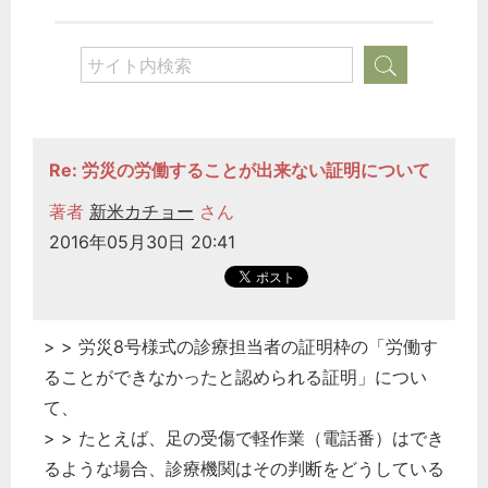
どのカテゴリーに投稿しますか？
選択してください
労務管理
税務経理
Re: 労災の労働することが出来ない証明について
企業法務
著者
新米カチョー
さん
経営の知恵
2016年05月30日 20:41
総務の給湯室
秘書のノウハウ
次へ
> > 労災8号様式の診療担当者の証明枠の「労働す
ることができなかったと認められる証明」につい
て、
> > たとえば、足の受傷で軽作業（電話番）はでき
るような場合、診療機関はその判断をどうしている