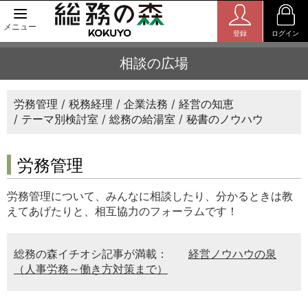
メニュー
登録
ログイン
相談の広場
労務管理
税務経理
企業法務
経営の知恵
テーマ別検討室
総務の給湯室
秘書のノウハウ
労務管理
労務管理について、みんなに相談したり、分かるときは教
えてあげたりと、相互協力のフォーラムです！
総務の森イチオシ記事が満載：
経営ノウハウの泉
（人事労務～働き方対策まで）