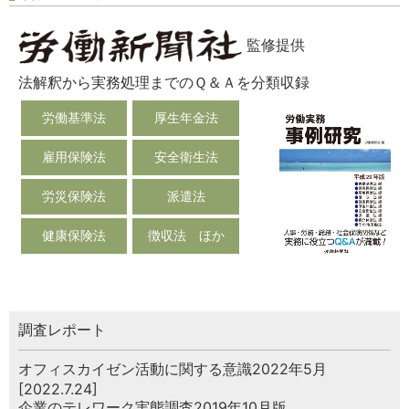
監修提供
法解釈から実務処理までのＱ＆Ａを分類収録
労働基準法
厚生年金法
雇用保険法
安全衛生法
労災保険法
派遣法
健康保険法
徴収法 ほか
調査レポート
オフィスカイゼン活動に関する意識2022年5月
[2022.7.24]
企業のテレワーク実態調査2019年10月版