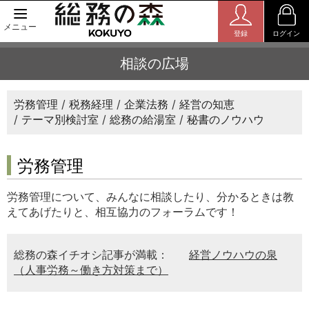
メニュー
登録
ログイン
相談の広場
労務管理
税務経理
企業法務
経営の知恵
テーマ別検討室
総務の給湯室
秘書のノウハウ
労務管理
労務管理について、みんなに相談したり、分かるときは教
えてあげたりと、相互協力のフォーラムです！
総務の森イチオシ記事が満載：
経営ノウハウの泉
（人事労務～働き方対策まで）