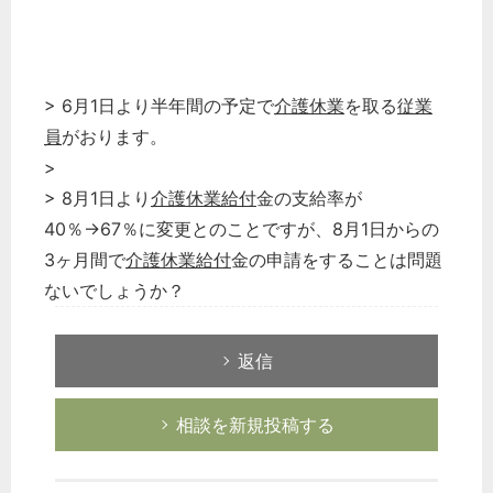
> 6月1日より半年間の予定で
介護休業
を取る
従業
員
がおります。
>
> 8月1日より
介護休業給付
金の支給率が
40％→67％に変更とのことですが、8月1日からの
3ヶ月間で
介護休業給付
金の申請をすることは問題
ないでしょうか？
返信
相談を新規投稿する