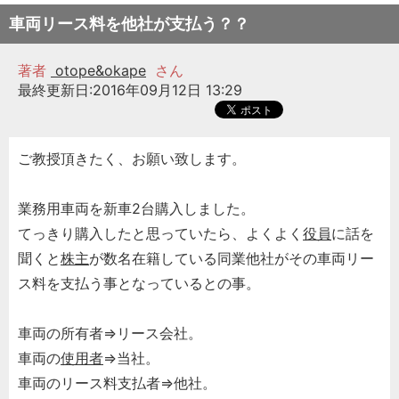
車両リース料を他社が支払う？？
著者
otope&okape
さん
最終更新日:2016年09月12日 13:29
ご教授頂きたく、お願い致します。
業務用車両を新車2台購入しました。
てっきり購入したと思っていたら、よくよく
役員
に話を
聞くと
株主
が数名在籍している同業他社がその車両リー
ス料を支払う事となっているとの事。
車両の所有者⇒リース会社。
車両の
使用者
⇒当社。
車両のリース料支払者⇒他社。