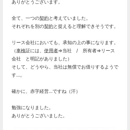
ありがとうございます。
全て、一つの
契約
と考えていました。
それぞれを別の
契約
と捉えると理解できそうです。
リース会社においても、承知の上の事になります。
（
車検
証には、
使用者
⇒当社 / 所有者⇒リース
会社 と明記がありました）
どのカテゴリーに投稿しますか？
そして、どうやら、当社は無償でお借りするようで
選択してください
す…。
労務管理
確かに、赤字経営…ですね（汗）
税務経理
企業法務
勉強になりました。
経営の知恵
ありがとうございました。
総務の給湯室
秘書のノウハウ