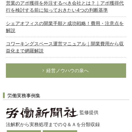
営業のアポ獲得を外注するべき会社とは？｜アポ獲得代
行を検討する前に知っておきたい4つの判断基準
シェアオフィスの開業手順と成功戦略！費用・注意点を
解説
コワーキングスペース運営マニュアル｜開業費用から収
益化まで網羅解説
経営ノウハウの泉へ
労働実務事例集
監修提供
法解釈から実務処理までのＱ＆Ａを分類収録