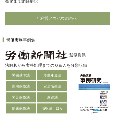
益化まで網羅解説
経営ノウハウの泉へ
労働実務事例集
監修提供
法解釈から実務処理までのＱ＆Ａを分類収録
労働基準法
厚生年金法
雇用保険法
安全衛生法
労災保険法
派遣法
健康保険法
徴収法 ほか