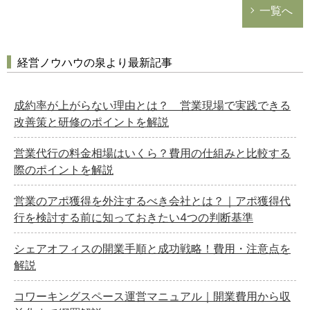
税務経理
一覧へ
企業法務
経営の知恵
経営ノウハウの泉より最新記事
総務の給湯室
秘書のノウハウ
成約率が上がらない理由とは？ 営業現場で実践できる
次へ
改善策と研修のポイントを解説
営業代行の料金相場はいくら？費用の仕組みと比較する
際のポイントを解説
営業のアポ獲得を外注するべき会社とは？｜アポ獲得代
行を検討する前に知っておきたい4つの判断基準
シェアオフィスの開業手順と成功戦略！費用・注意点を
解説
コワーキングスペース運営マニュアル｜開業費用から収