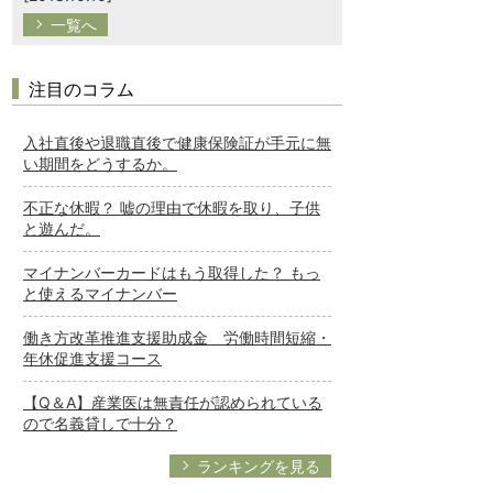
一覧へ
注目のコラム
入社直後や退職直後で健康保険証が手元に無
い期間をどうするか。
不正な休暇？ 嘘の理由で休暇を取り、子供
と遊んだ。
マイナンバーカードはもう取得した？ もっ
と使えるマイナンバー
働き方改革推進支援助成金 労働時間短縮・
年休促進支援コース
【Q＆A】産業医は無責任が認められている
ので名義貸しで十分？
ランキングを見る