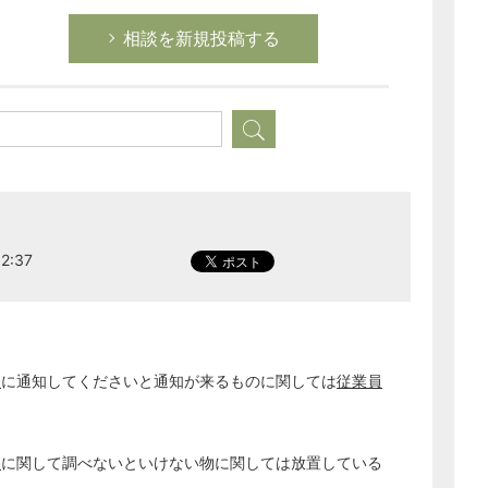
経営の知恵
相談を新規投稿する
総務の給湯室
秘書のノウハウ
次へ
2:37
員
に通知してくださいと通知が来るものに関しては
従業員
員
に関して調べないといけない物に関しては放置している