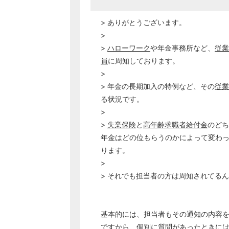
> ありがとうございます。
>
>
ハローワーク
や年金事務所など、
従業
員
に周知しております。
>
> 年金の長期加入の特例など、その
従業
る状況です。
>
>
失業保険
と
高年齢求職者給付金
のどち
年金はどの位もらうのかによって変わっ
ります。
>
> それでも担当者の方は周知されてる
基本的には、担当者もその通知の内容
ですから、個別に質問があったときに