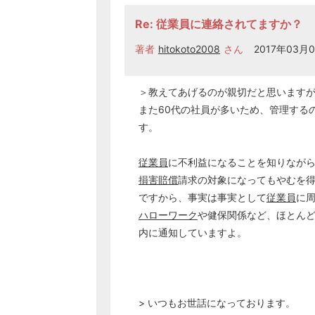
Re: 従業員に連絡されてますか？
著者
hitokoto2008
さん
2017年03月0
＞教えてあげるのが親切だと思います
また60代の社員が多いため、管理する
す。
従業員
に不利益になることを知りなが
損害賠償
請求の対象になってもやむを得
ですから、事実は事実として
従業員
に
ハローワーク
や健保関係など、ほとん
内に通知していますよ。
> いつもお世話になっております。