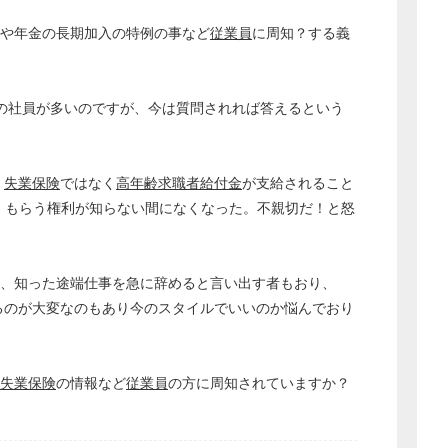
や年金の長期加入の特例の事など
従業員
に周知？する義
歳の社員が多いのですが、今は質問されれば答えるという
、
失業保険
ではなく
高年齢求職者給付金
が支給されること
。もらう権利が知らない間になくなった。不親切だ！と怒
が、知った途端仕事を急に辞めると言い出す者もおり、
するのが大変なのもあり今のスタイルでいいのか悩んでおり
どのカテゴリーに投稿しますか？
選択してください
失業保険
の情報など
従業員
の方に周知されていますか？
労務管理
税務経理
企業法務