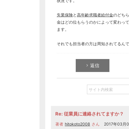
状況です。
失業保険
と
高年齢求職者給付金
のどち
金はどの位もらうのかによって変わって
ます。
それでも担当者の方は周知されてるん
返信
Re: 従業員に連絡されてますか？
著者
hitokoto2008
さん
2017年03月0