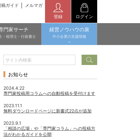
投稿ガイド
メルマガ
登録
ログイン
専門家サーチ
経営ノウハウの泉
士・税理士・行政書士
中小企業の支援情報
お知らせ
2024.4.22
専門家投稿用コラムへの自動投稿を受付けます
2023.11.1
無料ダウンロードページに新書式22点が追加
2023.9.1
「相談の広場」や「専門家コラム」への投稿方
法がわかるガイドを公開