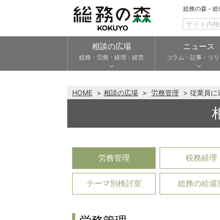
総務の森 - 
相談の広場
ニュース
総務・労務・経理・経営
コラム・記事・リリ
HOME
相談の広場
労務管理
従業員に
労務管理
税務経理
テーマ別検討室
総務の給湯