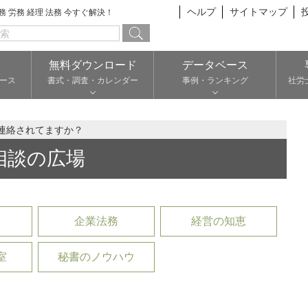
ヘルプ
サイトマップ
総務 労務 経理 法務 今すぐ解決！
無料ダウンロード
データベース
ース
書式・調査・カレンダー
事例・ランキング
社労
連絡されてますか？
相談の広場
企業法務
経営の知恵
室
秘書のノウハウ