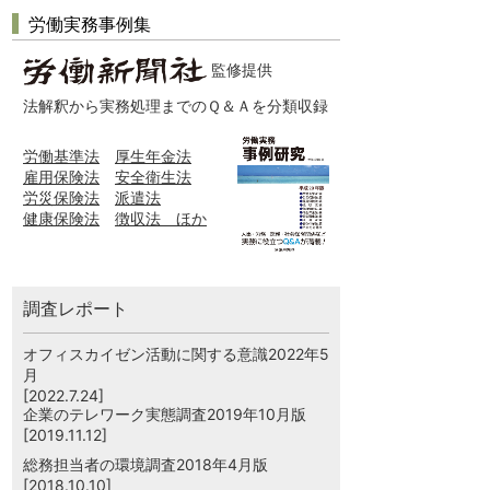
労働実務事例集
監修提供
法解釈から実務処理までのＱ＆Ａを分類収録
労働基準法
厚生年金法
雇用保険法
安全衛生法
労災保険法
派遣法
健康保険法
徴収法 ほか
調査レポート
オフィスカイゼン活動に関する意識2022年5
月
[2022.7.24]
企業のテレワーク実態調査2019年10月版
[2019.11.12]
総務担当者の環境調査2018年4月版
[2018.10.10]