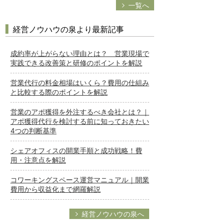
一覧へ
経営ノウハウの泉より最新記事
成約率が上がらない理由とは？ 営業現場で
実践できる改善策と研修のポイントを解説
営業代行の料金相場はいくら？費用の仕組み
と比較する際のポイントを解説
営業のアポ獲得を外注するべき会社とは？｜
アポ獲得代行を検討する前に知っておきたい
4つの判断基準
シェアオフィスの開業手順と成功戦略！費
用・注意点を解説
コワーキングスペース運営マニュアル｜開業
費用から収益化まで網羅解説
経営ノウハウの泉へ