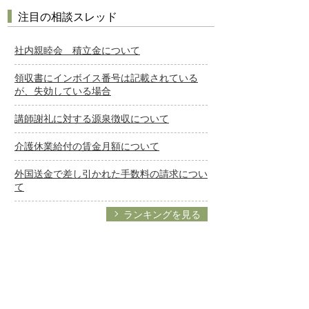
注目の相談スレッド
社内親睦会 積立金について
領収書にインボイス番号は記載されている
が、失効している場合
講師謝礼に対する源泉徴収について
介護休業給付の賃金月額について
外国送金で差し引かれた手数料の請求につい
て
ランキングを見る