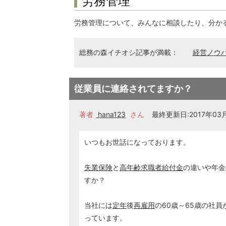
労務管理
労務管理について、みんなに相談したり、分か
総務の森イチオシ記事が満載：
経営ノウ
従業員に連絡されてますか？
著者
hana123
さん
最終更新日:2017年03月
いつもお世話になっております。
失業保険
と
高年齢求職者給付金
の違いや年金
すか？
当社には
定年
後
再雇用
の60歳～65歳の社
っています。