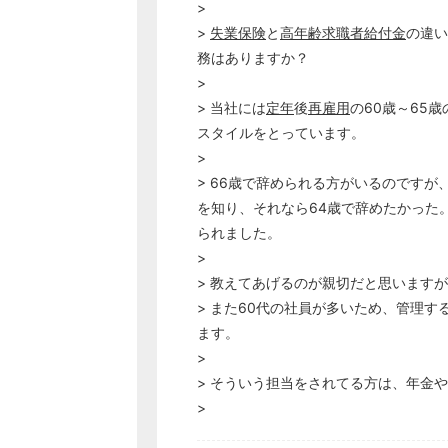
>
>
失業保険
と
高年齢求職者給付金
の違い
務はありますか？
>
> 当社には
定年
後
再雇用
の60歳～65
スタイルをとっています。
>
> 66歳で辞められる方がいるのですが
を知り、それなら64歳で辞めたかった
られました。
>
> 教えてあげるのが親切だと思います
> また60代の社員が多いため、管理
ます。
>
> そういう担当をされてる方は、年金や
>