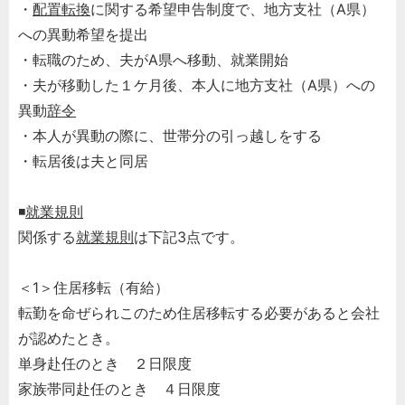
・
配置転換
に関する希望申告制度で、地方支社（A県）
への異動希望を提出
・転職のため、夫がA県へ移動、就業開始
・夫が移動した１ケ月後、本人に地方支社（A県）への
異動
辞令
・本人が異動の際に、世帯分の引っ越しをする
・転居後は夫と同居
◾️
就業規則
関係する
就業規則
は下記3点です。
＜1＞住居移転（有給）
転勤を命ぜられこのため住居移転する必要があると会社
が認めたとき。
単身赴任のとき ２日限度
家族帯同赴任のとき ４日限度