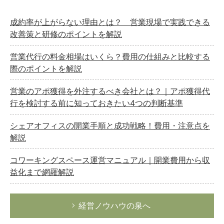
成約率が上がらない理由とは？ 営業現場で実践できる
改善策と研修のポイントを解説
営業代行の料金相場はいくら？費用の仕組みと比較する
際のポイントを解説
営業のアポ獲得を外注するべき会社とは？｜アポ獲得代
行を検討する前に知っておきたい4つの判断基準
シェアオフィスの開業手順と成功戦略！費用・注意点を
解説
コワーキングスペース運営マニュアル｜開業費用から収
益化まで網羅解説
経営ノウハウの泉へ