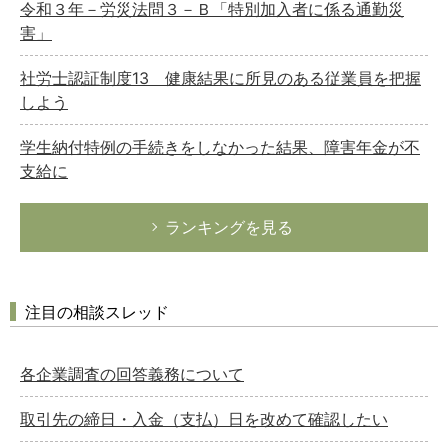
令和３年－労災法問３－Ｂ「特別加入者に係る通勤災
害」
社労士認証制度13 健康結果に所見のある従業員を把握
しよう
学生納付特例の手続きをしなかった結果、障害年金が不
支給に
ランキングを見る
注目の相談スレッド
各企業調査の回答義務について
取引先の締日・入金（支払）日を改めて確認したい