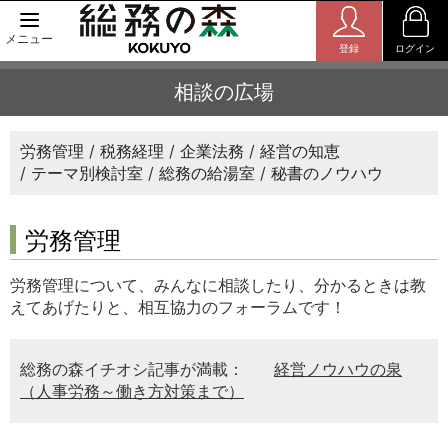
メニュー
登録
ログイン
相談の広場
労務管理
税務経理
企業法務
経営の知恵
テーマ別検討室
総務の給湯室
秘書のノウハウ
労務管理
労務管理について、みんなに相談したり、分かるときは教
えてあげたりと、相互協力のフォーラムです！
総務の森イチオシ記事が満載：
経営ノウハウの泉
（人事労務～働き方対策まで）