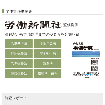
労働実務事例集
監修提供
法解釈から実務処理までのＱ＆Ａを分類収録
労働基準法
厚生年金法
雇用保険法
安全衛生法
労災保険法
派遣法
健康保険法
徴収法 ほか
調査レポート