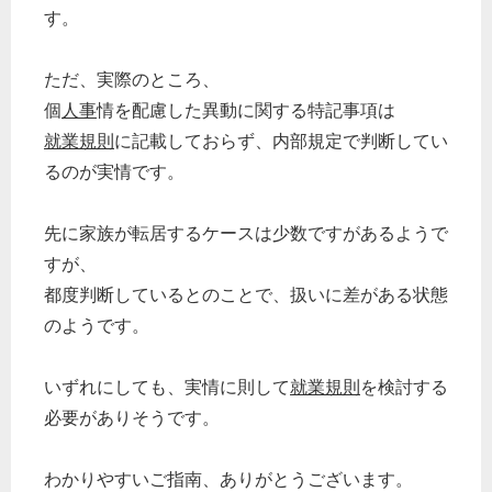
す。
企業法務
経営の知恵
ただ、実際のところ、
総務の給湯室
個
人事
情を配慮した異動に関する特記事項は
秘書のノウハウ
就業規則
に記載しておらず、内部規定で判断してい
次へ
るのが実情です。
先に家族が転居するケースは少数ですがあるようで
すが、
都度判断しているとのことで、扱いに差がある状態
のようです。
いずれにしても、実情に則して
就業規則
を検討する
必要がありそうです。
わかりやすいご指南、ありがとうございます。