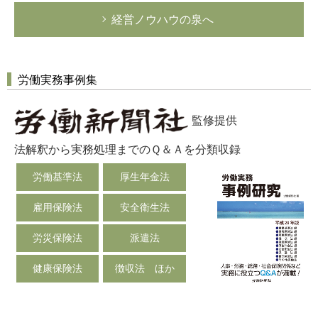
企業法務
経営ノウハウの泉へ
経営の知恵
総務の給湯室
労働実務事例集
秘書のノウハウ
次へ
監修提供
法解釈から実務処理までのＱ＆Ａを分類収録
労働基準法
厚生年金法
雇用保険法
安全衛生法
労災保険法
派遣法
健康保険法
徴収法 ほか