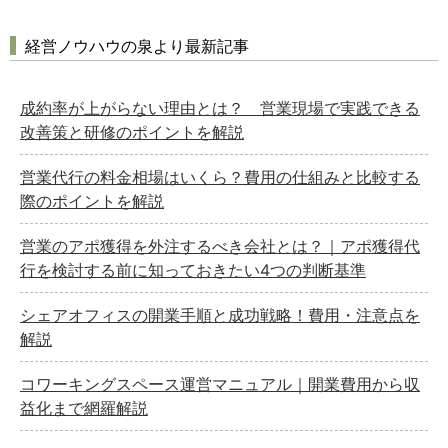
経営ノウハウの泉より最新記事
成約率が上がらない理由とは？ 営業現場で実践できる
改善策と研修のポイントを解説
営業代行の料金相場はいくら？費用の仕組みと比較する
際のポイントを解説
営業のアポ獲得を外注するべき会社とは？｜アポ獲得代
行を検討する前に知っておきたい4つの判断基準
シェアオフィスの開業手順と成功戦略！費用・注意点を
解説
どのカテゴリーに投稿しますか？
選択してください
コワーキングスペース運営マニュアル｜開業費用から収
労務管理
益化まで網羅解説
税務経理