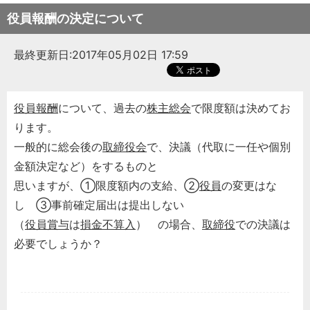
役員報酬の決定について
最終更新日:2017年05月02日 17:59
役員報酬
について、過去の
株主総会
で限度額は決めてお
ります。
一般的に総会後の
取締役会
で、決議（代取に一任や個別
金額決定など）をするものと
思いますが、①限度額内の支給、②
役員
の変更はな
し ③事前確定届出は提出しない
（
役員賞与
は
損金不算入
） の場合、
取締役
での決議は
必要でしょうか？