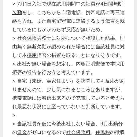
> 7月1日入社で現在
試用期間
中の社員が4日間
無断
欠勤
をし、こちらから自宅電話、携帯電話に再三連
絡を入れ、また自宅留守電に連絡するよう伝言を残
しているにもかかわらず反応が無いため、
>
社会保険労務士
に対応について相談した結果、理
由無く
無断欠勤
が認められた場合には当該社員に対
して本
採用
拒否の措置を取ることになりそうです。
> 出社が無い場合を想定し、
内容証明郵便
で本
採用
拒否の通告を行おうと考えています。
> 自宅（未婚、実家住まい）を訪問しても反応があ
りませんので、少し気になるところはありますが、
携帯電話には着信出来るので充電していると考えら
れ最悪な状況には至っていないと判断しています。
>
> 当該社員が仮に今後出社しない場合、9月出勤分
の
賃金
がゼロになるので
社会保険料
、
住民税
の徴収