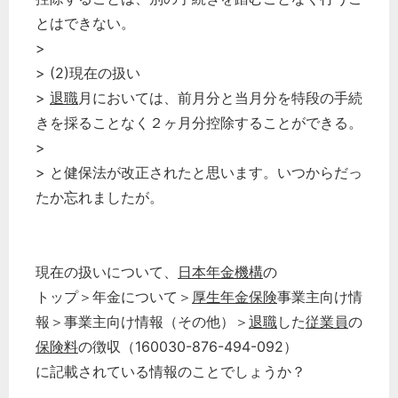
とはできない。
>
> (2)現在の扱い
>
退職
月においては、前月分と当月分を特段の手続
きを採ることなく２ヶ月分控除することができる。
>
> と健保法が改正されたと思います。いつからだっ
たか忘れましたが。
現在の扱いについて、
日本年金機構
の
トップ＞年金について＞
厚生年金保険
事業主向け情
報＞事業主向け情報（その他）＞
退職
した
従業員
の
保険料
の徴収（160030-876-494-092）
に記載されている情報のことでしょうか？