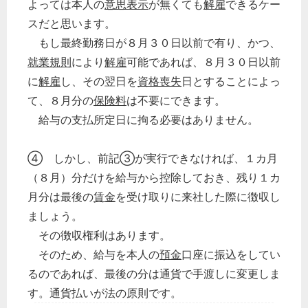
よっては本人の
意思表示
が無くても
解雇
できるケー
スだと思います。
もし最終勤務日が８月３０日以前で有り、かつ、
就業規則
により
解雇
可能であれば、８月３０日以前
に
解雇
し、その翌日を
資格喪失
日とすることによっ
て、８月分の
保険料
は不要にできます。
給与の支払所定日に拘る必要はありません。
④ しかし、前記③が実行できなければ、１カ月
（８月）分だけを給与から控除しておき、残り１カ
月分は最後の
賃金
を受け取りに来社した際に徴収し
ましょう。
その徴収権利はあります。
そのため、給与を本人の
預金
口座に振込をしてい
るのであれば、最後の分は通貨で手渡しに変更しま
す。通貨払いが法の原則です。