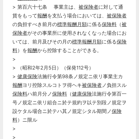
> 第百六十七条 事業主は、
被保険者
に対して通
貨をもって
報酬
を支払う場合においては、
被保険者
の負担すべき前月の
標準報酬月額
に係る
保険料
（
被
保険者
がその事業所に使用されなくなった場合にお
いては、前月及びその月の
標準報酬月額
に係る
保険
料
）を
報酬
から控除することができる。
>
> （昭和2年2月5日）（保発112号）
>
健康保険
法施行令第98条ノ規定ニ依リ事業主カ
報酬
ヨリ控除スルコトヲ得ヘキ
被保険者
ノ負担スル
保険料
ハ前月分ノ
保険料
（
健康保険
法施行令第百一
号ノ規定ニ依リ組合ニ於テ規約ヲ以テ別段ノ規定ヲ
設ケタル場合ニ於テハ其ノ規定シタル期間ノ
保険
料
）ニ限ル
>
>