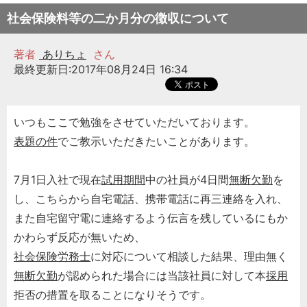
社会保険料等の二か月分の徴収について
著者
ありちょ
さん
最終更新日:2017年08月24日 16:34
いつもここで勉強をさせていただいております。
表題の件
でご教示いただきたいことがあります。
7月1日入社で現在
試用期間
中の社員が4日間
無断欠勤
を
し、こちらから自宅電話、携帯電話に再三連絡を入れ、
また自宅留守電に連絡するよう伝言を残しているにもか
かわらず反応が無いため、
社会保険労務士
に対応について相談した結果、理由無く
無断欠勤
が認められた場合には当該社員に対して本
採用
拒否の措置を取ることになりそうです。