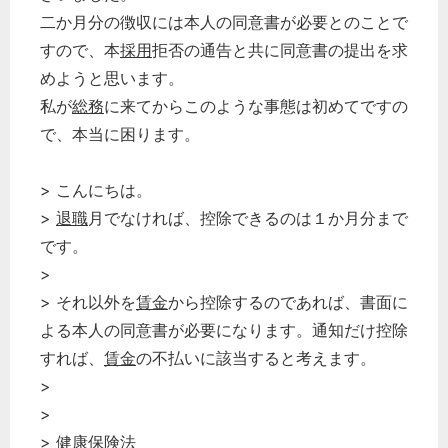
二か月分の徴収には本人の同意書が必要とのことで
すので、本
採用
拒否の通告と共に同意書の提出を求
めようと思います。
私が
総務
に来てからこのような事態は初めてですの
で、本当に困ります。
> こんにちは。
>
退職
月でなければ、控除できるのは１か月分まで
です。
>
> それ以外を
賃金
から控除するのであれば、書面に
よる本人の同意書が必要になります。通知だけ控除
すれば、
賃金
の不払いに該当すると考えます。
>
>
>
健康保険
法