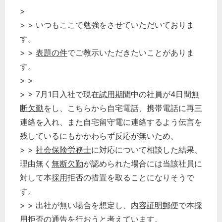
>
> > いつもここで勉強をさせていただいておりま
す。
> >
表題の件
でご教示いただきたいことがありま
す。
> >
> > 7月1日入社で現在
試用期間
中の社員が4日間
無
断欠勤
をし、こちらから自宅電話、携帯電話に再三
連絡を入れ、また自宅留守電に連絡するよう伝言を
残しているにもかかわらず反応が無いため、
> >
社会保険労務士
に対応について相談した結果、
どのカテゴリーに投稿しますか？
理由無く
無断欠勤
が認められた場合には当該社員に
選択してください
対して本
採用
拒否の措置を取ることになりそうで
労務管理
す。
税務経理
> > 出社が無い場合を想定し、
内容証明郵便
で本
採
企業法務
用
拒否の通告を行おうと考えています。