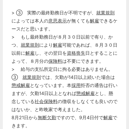
> ③ 実際の最終勤務日が不明ですが、
就業規則
によっては本人の
意思表示
が無くても
解雇
できるケ
ースだと思います。
> もし最終勤務日が８月３０日以前で有り、か
つ、
就業規則
により
解雇
可能であれば、８月３０日
以前に
解雇
し、その翌日を
資格喪失
日とすることに
よって、８月分の
保険料
は不要にできます。
> 給与の支払所定日に拘る必要はありません。
③
就業規則
では、欠勤が14日以上続いた場合は
懲戒解雇
となっています。本
採用
拒否の通告は行い
ますが、欠勤14日以上となれば
懲戒解雇
とし、懸
念している
社会保険料
の徴収をしなくても良いので
はないか、と昨晩家で考えました。
8月21日から
無断欠勤
ですので、9月4日付で
解雇
で
きます。