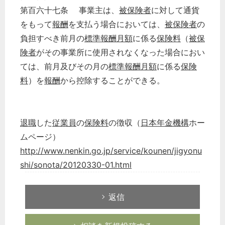
第百六十七条 事業主は、
被保険者
に対して通貨
をもって
報酬
を支払う場合においては、
被保険者
の
負担すべき前月の
標準報酬月額
に係る
保険料
（
被保
険者
がその事業所に使用されなくなった場合におい
ては、前月及びその月の
標準報酬月額
に係る
保険
料
）を
報酬
から控除することができる。
退職
した
従業員
の
保険料
の徴収（
日本年金機構
ホー
ムページ）
http://www.nenkin.go.jp/service/kounen/jigyonu
shi/sonota/20120330-01.html
返信