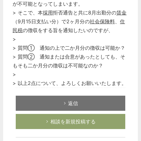
が不可能となってしまいます。
> そこで、本
採用
拒否通告と共に8月出勤分の
賃金
（9月15日支払い分）で2ヶ月分の
社会保険料
、
住
民税
の徴収をする旨を通知したいのですが、
>
> 質問① 通知の上で二か月分の徴収は可能か？
> 質問② 通知または合意があったとしても、そ
もそも二か月分の徴収は不可能なのか？
>
> 以上2点について、よろしくお願いいたします。
返信
相談を新規投稿する