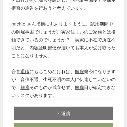
> 出社が無い場合を想定し、
内容証明郵便
で本
採用
拒否の通告を行おうと考えています。
michio さん指摘にもありますように、
試用期間
中
の
解雇
事案でしょうが、実家住まいのご家族とは接
触できているのでしょうか？ 実家に不在で所在不
明だと、
内容証明郵便
が届いても本人が受け取った
ことになりません。
合意
退職
にもちこめなければ、
解雇
発令になります
が、音信不通、生死不明の本人に伝達していないの
で、
解雇
そのものが成立せず、
解雇
日が確定できな
いリスクがあります。
返信