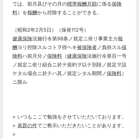
ては、前月及びその月の
標準報酬月額
に係る
保険
料
）を
報酬
から控除することができる。
（昭和2年2月5日）（保発112号）
健康保険
法施行令第98条ノ規定ニ依リ事業主カ
報
酬
ヨリ控除スルコトヲ得ヘキ
被保険者
ノ負担スル
保
険料
ハ前月分ノ
保険料
（
健康保険
法施行令第百一号
ノ規定ニ依リ組合ニ於テ規約ヲ以テ別段ノ規定ヲ設
ケタル場合ニ於テハ其ノ規定シタル期間ノ
保険料
）
ニ限ル
> いつもここで勉強をさせていただいております。
>
表題の件
でご教示いただきたいことがあります。
>