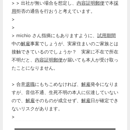
> > 出社が無い場合を想定し、
内容証明郵便
で本
採
用
拒否の通告を行おうと考えています。
>
>
> michio さん指摘にもありますように、
試用期間
中の
解雇
事案でしょうが、実家住まいのご家族とは
接触できているのでしょうか？ 実家に不在で所在
不明だと、
内容証明郵便
が届いても本人が受け取っ
たことになりません。
> 合意
退職
にもちこめなければ、
解雇
発令になりま
すが、音信不通、生死不明の本人に伝達していない
ので、
解雇
そのものが成立せず、
解雇
日が確定でき
ないリスクがあります。
>