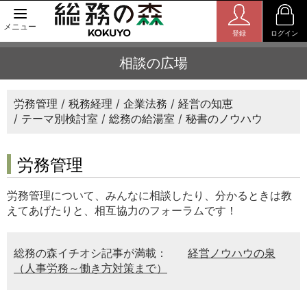
メニュー
登録
ログイン
相談の広場
労務管理
税務経理
企業法務
経営の知恵
テーマ別検討室
総務の給湯室
秘書のノウハウ
労務管理
労務管理について、みんなに相談したり、分かるときは教
えてあげたりと、相互協力のフォーラムです！
総務の森イチオシ記事が満載：
経営ノウハウの泉
（人事労務～働き方対策まで）