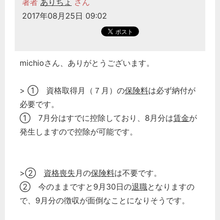
著者
ありちょ
さん
2017年08月25日 09:02
michioさん、ありがとうございます。
> ① 資格取得月（７月）の
保険料
は必ず納付が
必要です。
① 7月分はすでに控除しており、8月分は
賃金
が
発生しますので控除が可能です。
>②
資格喪失
月の
保険料
は不要です。
② 今のままですと9月30日の
退職
となりますの
で、9月分の徴収が面倒なことになりそうです。