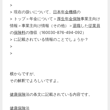
>
> 現在の扱いについて、
日本年金機構
の
> トップ＞年金について＞
厚生年金保険
事業主向け
情報＞事業主向け情報（その他）＞
退職
した
従業員
の
保険料
の徴収（160030-876-494-092）
> に記載されている情報のことでしょうか？
>
>
横からですが、
その解釈でよろしいですよ。
健康保険
法の条文に記載されている内容です。
健康保険
法