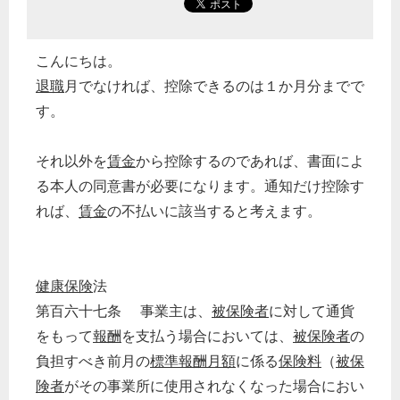
こんにちは。
退職
月でなければ、控除できるのは１か月分までで
す。
それ以外を
賃金
から控除するのであれば、書面によ
る本人の同意書が必要になります。通知だけ控除す
れば、
賃金
の不払いに該当すると考えます。
健康保険
法
第百六十七条 事業主は、
被保険者
に対して通貨
をもって
報酬
を支払う場合においては、
被保険者
の
負担すべき前月の
標準報酬月額
に係る
保険料
（
被保
険者
がその事業所に使用されなくなった場合におい