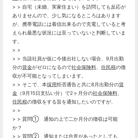
> > 自宅（未婚、実家住まい）を訪問しても反応が
経営の知恵
ありませんので、少し気になるところはあります
総務の給湯室
が、携帯電話には着信出来るので充電していると考
秘書のノウハウ
えられ最悪な状況には至っていないと判断していま
次へ
す。
> >
> > 当該社員が仮に今後出社しない場合、9月出勤
分の
賃金
がゼロになるので
社会保険料
、
住民税
の徴
収が不可能となってしまいます。
> > そこで、本
採用
拒否通告と共に8月出勤分の
賃
金
（9月15日支払い分）で2ヶ月分の
社会保険料
、
住民税
の徴収をする旨を通知したいのですが、
> >
> > 質問① 通知の上で二か月分の徴収は可能
か？
> > 質問② 通知または合意があったとしても、