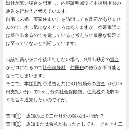
出社が無い場合を想定し、
内容証明郵便
で本
採用
拒否の
通告を行おうと考えています。
自宅（未婚、実家住まい）を訪問しても反応がありませ
んので、少し気になるところはありますが、携帯電話に
は着信出来るので充電していると考えられ最悪な状況に
は至っていないと判断しています。
当該社員が仮に今後出社しない場合、9月出勤分の
賃金
がゼロになるので
社会保険料
、
住民税
の徴収が不可能と
なってしまいます。
そこで、本
採用
拒否通告と共に8月出勤分の
賃金
（9月15
日支払い分）で2ヶ月分の
社会保険料
、
住民税
の徴収を
する旨を通知したいのですが、
質問① 通知の上で二か月分の徴収は可能か？
質問② 通知または合意があったとしても、そもそも二