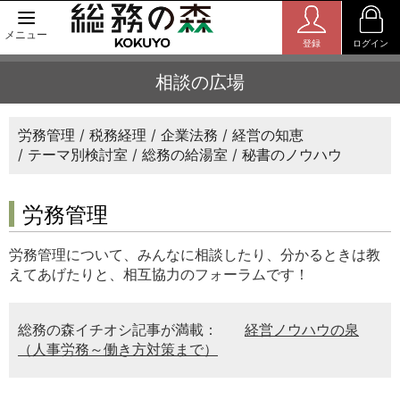
メニュー
登録
ログイン
相談の広場
労務管理
税務経理
企業法務
経営の知恵
テーマ別検討室
総務の給湯室
秘書のノウハウ
労務管理
労務管理について、みんなに相談したり、分かるときは教
えてあげたりと、相互協力のフォーラムです！
総務の森イチオシ記事が満載：
経営ノウハウの泉
（人事労務～働き方対策まで）