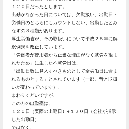
１２０日だったとします。
出勤がなかった日については、欠勤扱い、出勤日・
労働日のどちらにもカウントしない、出勤したとみ
なすの３種類があります。
厚生労働省が、その取扱いについて平成２５年に解
どのカテゴリーに投稿しますか？
釈例規を改正しています。
選択してください
「
労働者
が
使用者
から正当な理由がなく就労を拒ま
労務管理
れたため」に生じた不就労日は、
「
出勤日数
に算入すべきものとして
全労働日
に含ま
税務経理
れるものとする」とされています（一部、昔と取扱
企業法務
いが変わっています）。
経営の知恵
まわりくどいですが、
総務の給湯室
この方の
出勤率
は、
秘書のノウハウ
１２０日（実際の出勤日）÷１２０日（会社が指示
次へ
した出勤日）
ではなく、