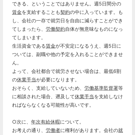
できる、ということではありません。週5日間分の
賃金
を支給することも
契約
の中に入っています。も
し、会社の一存で就労日を自由に減らすことができ
てしまったら、
労働契約
自体が無意味なものになっ
てしまいます。
生活資金である
賃金
が不安定になるうえ、週5日に
ついては、副職や他の予定を入れることができませ
ん。
よって、会社都合で就労させない場合は、最低6割
の
休業手当
が必要になります。
おそらく、支給していないため、
労働基準監督署
等
に相談された場合、遡及して
休業手当
を支給しなけ
ればならなくなる可能性が高いです。
○次に、
年次有給休暇
について。
お考えの通り、
労働者
に権利があります。会社の
就