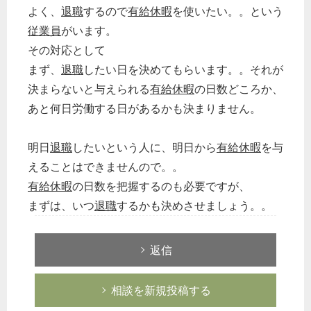
よく、
退職
するので
有給休暇
を使いたい。。という
従業員
がいます。
その対応として
まず、
退職
したい日を決めてもらいます。。それが
決まらないと与えられる
有給休暇
の日数どころか、
あと何日労働する日があるかも決まりません。
明日
退職
したいという人に、明日から
有給休暇
を与
えることはできませんので。。
有給休暇
の日数を把握するのも必要ですが、
まずは、いつ
退職
するかも決めさせましょう。。
返信
相談を新規投稿する