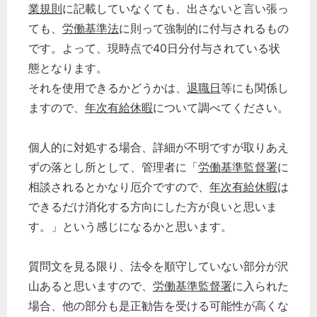
業規則
に記載していなくても、出さないと言い張っ
ても、
労働基準法
に則って強制的に付与されるもの
です。よって、現時点で40日分付与されている状
態となります。
それを使用できるかどうかは、
退職日
等にも関係し
ますので、
年次有給休暇
について調べてください。
個人的に対処する場合、詳細が不明ですが取りあえ
ずの落とし所として、管理者に「
労働基準監督署
に
相談されるとかなり厄介ですので、
年次有給休暇
は
できるだけ消化する方向にした方が良いと思いま
す。」という感じになるかと思います。
質問文を見る限り、法令を順守していない部分が沢
山あると思いますので、
労働基準監督署
に入られた
場合、他の部分も是正勧告を受ける可能性が高くな