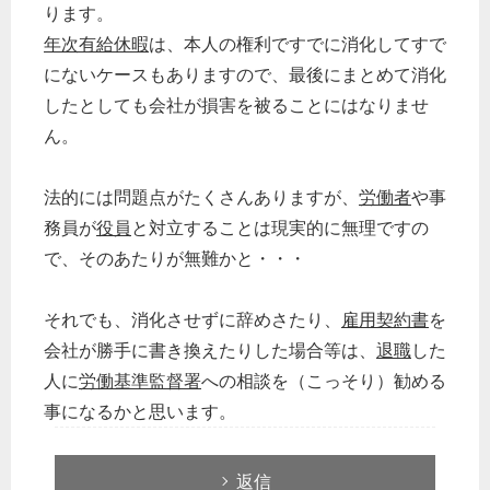
ります。
年次有給休暇
は、本人の権利ですでに消化してすで
にないケースもありますので、最後にまとめて消化
したとしても会社が損害を被ることにはなりませ
ん。
法的には問題点がたくさんありますが、
労働者
や事
務員が
役員
と対立することは現実的に無理ですの
で、そのあたりが無難かと・・・
それでも、消化させずに辞めさたり、
雇用契約書
を
会社が勝手に書き換えたりした場合等は、
退職
した
人に
労働基準監督署
への相談を（こっそり）勧める
事になるかと思います。
返信