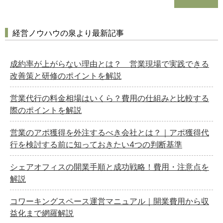
経営ノウハウの泉より最新記事
成約率が上がらない理由とは？ 営業現場で実践できる
改善策と研修のポイントを解説
営業代行の料金相場はいくら？費用の仕組みと比較する
際のポイントを解説
営業のアポ獲得を外注するべき会社とは？｜アポ獲得代
行を検討する前に知っておきたい4つの判断基準
シェアオフィスの開業手順と成功戦略！費用・注意点を
解説
コワーキングスペース運営マニュアル｜開業費用から収
益化まで網羅解説