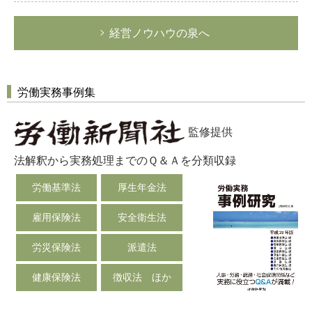
経営ノウハウの泉へ
労働実務事例集
監修提供
法解釈から実務処理までのＱ＆Ａを分類収録
労働基準法
厚生年金法
雇用保険法
安全衛生法
労災保険法
派遣法
健康保険法
徴収法 ほか