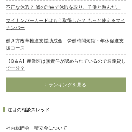
不正な休暇？ 嘘の理由で休暇を取り、子供と遊んだ。
マイナンバーカードはもう取得した？ もっと使えるマイ
ナンバー
働き方改革推進支援助成金 労働時間短縮・年休促進支
援コース
【Q＆A】産業医は無責任が認められているので名義貸し
で十分？
ランキングを見る
注目の相談スレッド
社内親睦会 積立金について