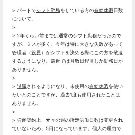
> パートで
シフト勤務
をしている方の
有給休暇
日数
について。
>
> 2年くらい前までは通常の
シフト勤務
だったので
すが、ミスが多く、今年は特に大きな失敗があって
管理者（
役員
）がシフトを決める際にこの方を敬遠
するようになり、最近では月数日程度しか勤務日が
ありません。
>
>
退職
されるようになり、未使用の
有給休暇
を使い
たいとのことですが、過去1度も使用されたことは
ありません。
>
>
労働契約
上、元々の週の
所定労働日数
は変更され
ていないため、5日になっています。個人の理由で