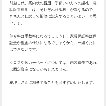
引越し代、案内状の
費用
、手伝いの方への謝礼、電
話設置
費用
、は、それぞれ仕訳科目が異なるので、
きちんと仕訳して帳簿に記入することがよい、と思
います。
仲介
料は手数料になるでしょうし、家賃保証料は
保
証金
か
敷金
の仕訳になるでしょうから、一緒くたに
はできないです。
クロスや床カーペットについては、内装造作であれ
ば
固定資産
になるかもしれません。
税理士
さんに相談することをおすすめいたします。