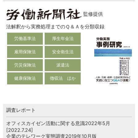
監修提供
法解釈から実務処理までのＱ＆Ａを分類収録
労働基準法
厚生年金法
雇用保険法
安全衛生法
労災保険法
派遣法
健康保険法
徴収法 ほか
調査レポート
オフィスカイゼン活動に関する意識2022年5月
[2022.7.24]
企業のテレワーク実態調査2019年10月版