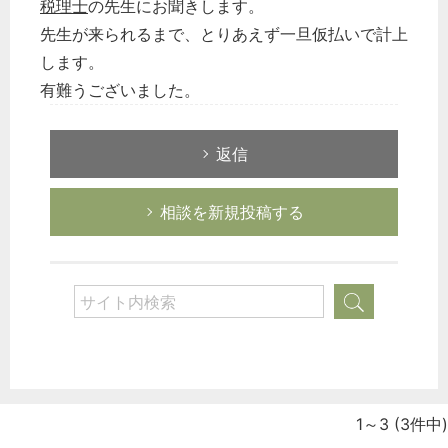
税理士
の先生にお聞きします。
先生が来られるまで、とりあえず一旦仮払いで計上
どのカテゴリーに投稿しますか？
します。
選択してください
有難うございました。
労務管理
税務経理
返信
企業法務
相談を新規投稿する
経営の知恵
総務の給湯室
秘書のノウハウ
次へ
1～3
(3件中)