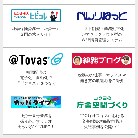
社会保険労務士（社労士）
コスト削減・業務効率化
専門の求人サイト
ができるクラウド型の
WEB購買管理システム
帳票配信の
総務のお仕事、オフィスや
電子化・自動化で
働き方の取組みをご紹介
「ビジネス」をつなぐ
社労士０号業務を
官公庁オフィスにおける
掘り起こすラジオ
文書削減や備品管理の
カッパダイブNEO！
先進事例を公開中！