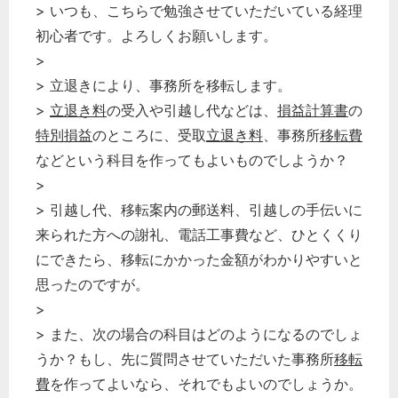
> いつも、こちらで勉強させていただいている経理
初心者です。よろしくお願いします。
>
> 立退きにより、事務所を移転します。
>
立退き料
の受入や引越し代などは、
損益計算書
の
特別損益
のところに、受取
立退き料
、事務所
移転費
などという科目を作ってもよいものでしようか？
>
> 引越し代、移転案内の郵送料、引越しの手伝いに
来られた方への謝礼、電話工事費など、ひとくくり
にできたら、移転にかかった金額がわかりやすいと
思ったのですが。
>
> また、次の場合の科目はどのようになるのでしょ
うか？もし、先に質問させていただいた事務所
移転
費
を作ってよいなら、それでもよいのでしょうか。