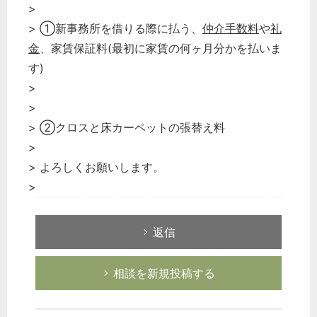
>
> ①新事務所を借りる際に払う、
仲介手数料
や
礼
金
、家賃保証料(最初に家賃の何ヶ月分かを払いま
す)
>
>
> ②クロスと床カーペットの張替え料
>
> よろしくお願いします。
>
返信
相談を新規投稿する