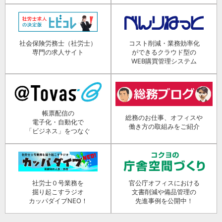
社会保険労務士（社労士）
コスト削減・業務効率化
専門の求人サイト
ができるクラウド型の
WEB購買管理システム
帳票配信の
総務のお仕事、オフィスや
電子化・自動化で
働き方の取組みをご紹介
「ビジネス」をつなぐ
社労士０号業務を
官公庁オフィスにおける
掘り起こすラジオ
文書削減や備品管理の
カッパダイブNEO！
先進事例を公開中！