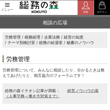
メニュー
登録
ログイン
相談の広場
労務管理
税務経理
企業法務
経営の知恵
テーマ別検討室
総務の給湯室
秘書のノウハウ
労務管理
労務管理について、みんなに相談したり、分かるときは教
えてあげたりと、相互協力のフォーラムです！
総務の森イチオシ記事が満載：
経営ノウハウの泉
（人事労務～働き方対策まで）