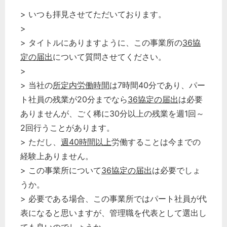
> いつも拝見させてただいております。
どのカテゴリーに投稿しますか？
>
選択してください
> タイトルにありますように、この事業所の
36協
定の届出
について質問させてください。
労務管理
>
税務経理
> 当社の
所定内労働時間
は7時間40分であり、パー
企業法務
ト社員の残業が20分までなら
36協定の届出
は必要
経営の知恵
ありませんが、ごく稀に30分以上の残業を週1回～
総務の給湯室
2回行うことがあります。
秘書のノウハウ
> ただし、
週40時間以上
労働することは今までの
次へ
経験上ありません。
> この事業所について
36協定の届出
は必要でしょ
うか。
> 必要である場合、この事業所ではパート社員が代
表になると思いますが、管理職を代表として選出し