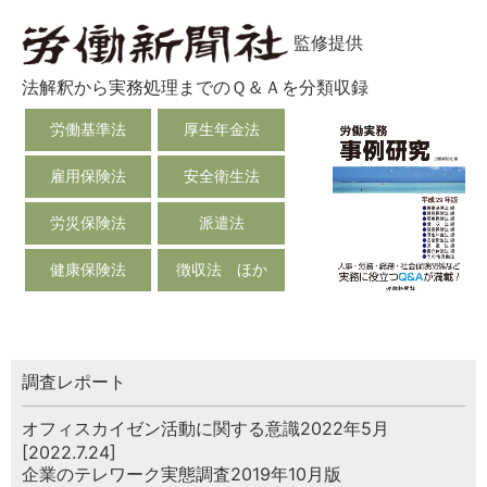
監修提供
法解釈から実務処理までのＱ＆Ａを分類収録
労働基準法
厚生年金法
雇用保険法
安全衛生法
労災保険法
派遣法
健康保険法
徴収法 ほか
調査レポート
オフィスカイゼン活動に関する意識2022年5月
[2022.7.24]
企業のテレワーク実態調査2019年10月版