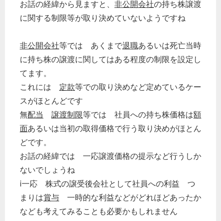
お話の経緯から見ますと、
非公開会社
の持ち株譲渡
に関する制限等が取り決めていないようですね
非公開会社
等では あくまで
退職
あるいは死亡当時
に持ち株の譲渡に関してはある程度の制限を設定し
てます。
これには
定款
等での取り決めなど定めているケー
スがほとんどです
無
配当
譲渡制限
等では 社員への持ち株価格は
額
面
あるいは当初の取得価格で行う取り決めがほとん
どです。
お話の経緯では 一応譲渡価格の提示など行うしか
ないでしょうね
i一応 株式の譲受後会社として社員への利益 つ
まりは
賞与
一時的な利益などがどれほどあったか
なども考えてみることも必要かもしれません