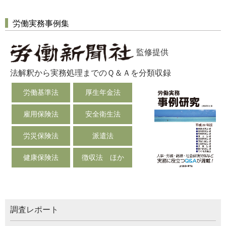
労働実務事例集
監修提供
法解釈から実務処理までのＱ＆Ａを分類収録
労働基準法
厚生年金法
雇用保険法
安全衛生法
労災保険法
派遣法
健康保険法
徴収法 ほか
調査レポート