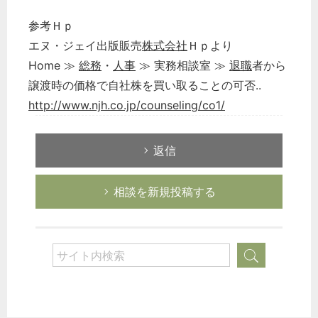
参考Ｈｐ
エヌ・ジェイ出版販売
株式会社
Ｈｐより
Home ≫
総務
・
人事
≫ 実務相談室 ≫
退職
者から
譲渡時の価格で自社株を買い取ることの可否..
http://www.njh.co.jp/counseling/co1/
返信
相談を新規投稿する