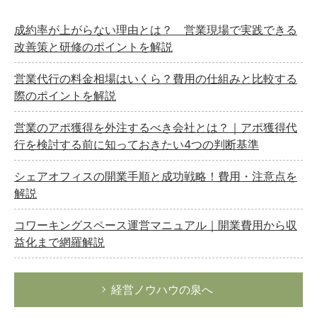
成約率が上がらない理由とは？ 営業現場で実践できる
改善策と研修のポイントを解説
どのカテゴリーに投稿しますか？
営業代行の料金相場はいくら？費用の仕組みと比較する
選択してください
際のポイントを解説
労務管理
営業のアポ獲得を外注するべき会社とは？｜アポ獲得代
税務経理
行を検討する前に知っておきたい4つの判断基準
企業法務
シェアオフィスの開業手順と成功戦略！費用・注意点を
経営の知恵
解説
総務の給湯室
コワーキングスペース運営マニュアル｜開業費用から収
秘書のノウハウ
益化まで網羅解説
次へ
経営ノウハウの泉へ