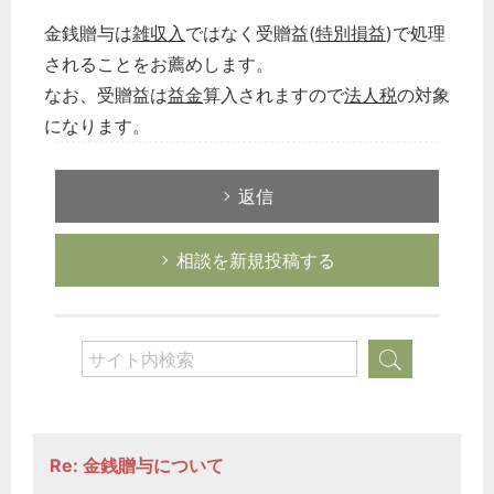
金銭贈与は
雑収入
ではなく受贈益(
特別損益
)で処理
されることをお薦めします。
なお、受贈益は
益金
算入されますので
法人税
の対象
になります。
返信
相談を新規投稿する
Re: 金銭贈与について