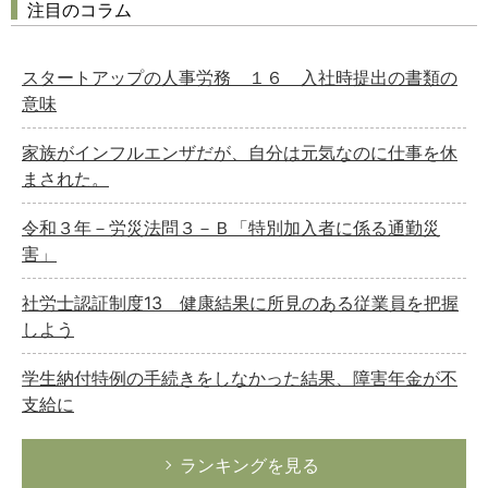
注目のコラム
スタートアップの人事労務 １６ 入社時提出の書類の
意味
家族がインフルエンザだが、自分は元気なのに仕事を休
まされた。
令和３年－労災法問３－Ｂ「特別加入者に係る通勤災
害」
社労士認証制度13 健康結果に所見のある従業員を把握
しよう
学生納付特例の手続きをしなかった結果、障害年金が不
支給に
ランキングを見る