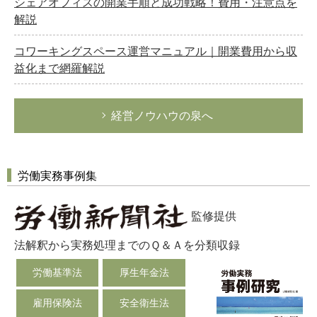
シェアオフィスの開業手順と成功戦略！費用・注意点を
解説
コワーキングスペース運営マニュアル｜開業費用から収
益化まで網羅解説
経営ノウハウの泉へ
労働実務事例集
監修提供
法解釈から実務処理までのＱ＆Ａを分類収録
労働基準法
厚生年金法
雇用保険法
安全衛生法