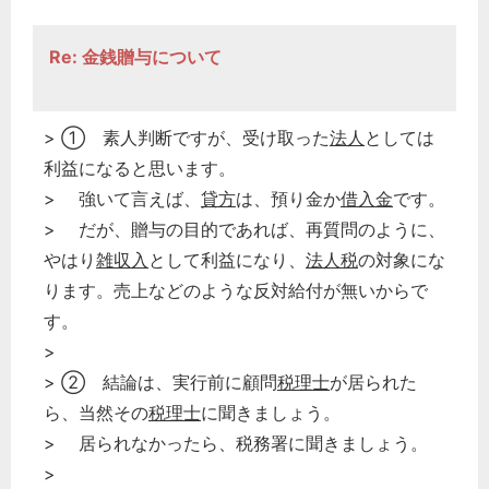
次へ
Re: 金銭贈与について
> ① 素人判断ですが、受け取った
法人
としては
利益になると思います。
> 強いて言えば、
貸方
は、預り金か
借入金
です。
> だが、贈与の目的であれば、再質問のように、
やはり
雑収入
として利益になり、
法人税
の対象にな
ります。売上などのような反対給付が無いからで
す。
>
> ② 結論は、実行前に顧問
税理士
が居られた
ら、当然その
税理士
に聞きましょう。
> 居られなかったら、税務署に聞きましょう。
>