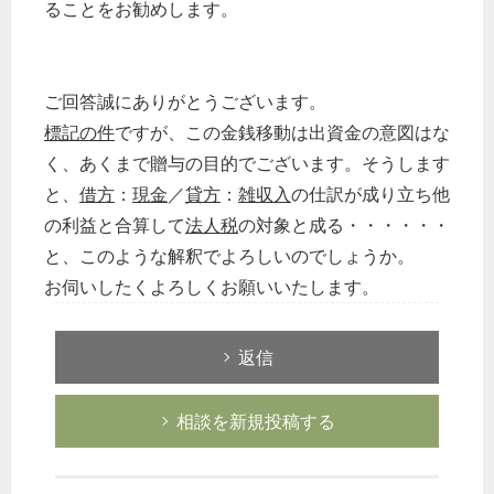
ることをお勧めします。
ご回答誠にありがとうございます。
標記の件
ですが、この金銭移動は出資金の意図はな
く、あくまで贈与の目的でございます。そうします
と、
借方
：
現金
／
貸方
：
雑収入
の仕訳が成り立ち他
の利益と合算して
法人税
の対象と成る・・・・・・
と、このような解釈でよろしいのでしょうか。
お伺いしたくよろしくお願いいたします。
返信
相談を新規投稿する