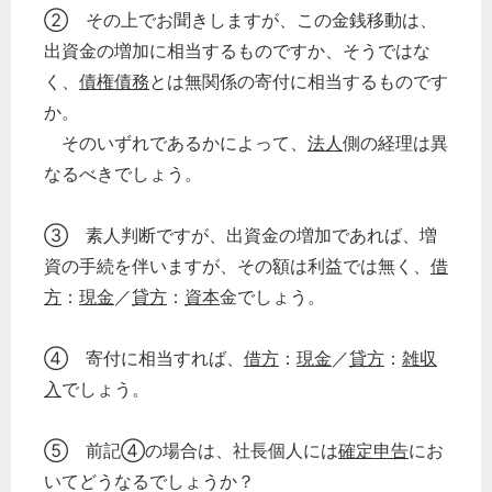
② その上でお聞きしますが、この金銭移動は、
出資金の増加に相当するものですか、そうではな
く、
債権債務
とは無関係の寄付に相当するものです
か。
そのいずれであるかによって、
法人
側の経理は異
なるべきでしょう。
③ 素人判断ですが、出資金の増加であれば、増
資の手続を伴いますが、その額は利益では無く、
借
方
：
現金
／
貸方
：
資本
金でしょう。
④ 寄付に相当すれば、
借方
：
現金
／
貸方
：
雑収
入
でしょう。
⑤ 前記④の場合は、社長個人には
確定申告
にお
いてどうなるでしょうか？