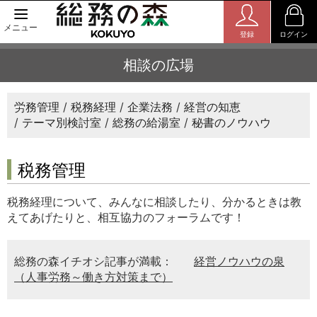
メニュー
登録
ログイン
相談の広場
労務管理
税務経理
企業法務
経営の知恵
テーマ別検討室
総務の給湯室
秘書のノウハウ
税務管理
税務経理について、みんなに相談したり、分かるときは教
えてあげたりと、相互協力のフォーラムです！
総務の森イチオシ記事が満載：
経営ノウハウの泉
（人事労務～働き方対策まで）