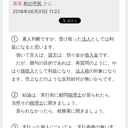
著者
村の平民
さん
2018年06月01日 11:22
① 素人判断ですが、受け取った
法人
としては利
益になると思います。
強いて言えば、
貸方
は、預り金か
借入金
です。
だが、贈与の目的であれば、再質問のように、や
はり
雑収入
として利益になり、
法人税
の対象になり
ます。売上などのような反対給付が無いからです。
② 結論は、実行前に顧問
税理士
が居られたら、
当然その
税理士
に聞きましょう。
居られなかったら、税務署に聞きましょう。
③ 支払った個人についても、支払義務の無い支