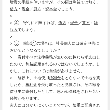
増資の手続を伴いますが、その額は利益では無く、
借方
：
現金
／
貸方
：
資本
金でしょう。
>
> ④ 寄付に相当すれば、
借方
：
現金
／
貸方
：
雑
収入
でしょう。
>
> ⑤ 前記④の場合は、社長個人には
確定申告
に
おいてどうなるでしょうか？
> 寄付すべき法律義務が無いのに拘わらず支出し
たので、利益認定されるのではないでしょうか。し
かし、これについては自信がありません。
> 経験上、土地使用
権利金
をとらないで土地を貸
したら、
権利金
を受け取ったと見做され、その額を
借り主に寄付したとして、思わぬ課税をされた苦い
経験があります。
素人には分かりにくいことですが、慎重に配慮され