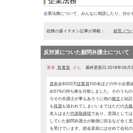
企業法務
企業法務について、みんなに相談したり、分か
総務の森イチオシ記事が満載：
経営ノウ
反対派についた顧問弁護士について
著者
監査室
さん
最終更新日:2018年08月21
資本
金8000万
従業員
100名ほどの中小企
め51%の持ち株を分散しました。そのうち
ろその弁護士が事もあろうに他の
株主
と結託
も
役員
も追われてしまいいまではただの
大株
友人はまだ
代表取締役
であり、意識としては
していた顧問弁護士が敵側に回るなど全く意
を受けています。総会直前にはせめて会社の