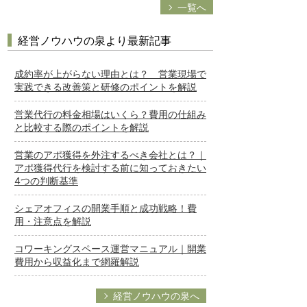
一覧へ
経営ノウハウの泉より最新記事
成約率が上がらない理由とは？ 営業現場で
実践できる改善策と研修のポイントを解説
営業代行の料金相場はいくら？費用の仕組み
と比較する際のポイントを解説
営業のアポ獲得を外注するべき会社とは？｜
アポ獲得代行を検討する前に知っておきたい
4つの判断基準
シェアオフィスの開業手順と成功戦略！費
用・注意点を解説
コワーキングスペース運営マニュアル｜開業
費用から収益化まで網羅解説
経営ノウハウの泉へ