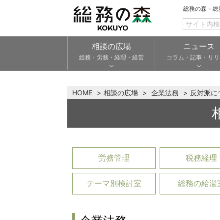
総務の森 - 
相談の広場
ニュース
総務・労務・経理・経営
コラム・記事・リリ
HOME
相談の広場
企業法務
反対派に
労務管理
税務経理
テーマ別検討室
総務の給湯