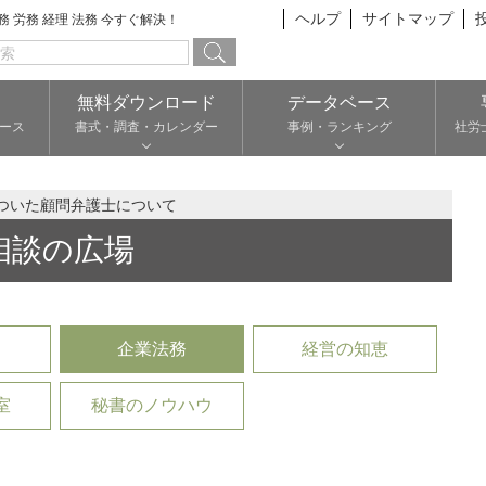
ヘルプ
サイトマップ
総務 労務 経理 法務 今すぐ解決！
無料ダウンロード
データベース
ース
書式・調査・カレンダー
事例・ランキング
社労
ついた顧問弁護士について
相談の広場
企業法務
経営の知恵
室
秘書のノウハウ