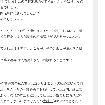
達していませんので
特別決議
ができません。やはり、その
なるでしょう。
顧問職を辞職されましたか？
たのでしょうか？
んというところが引っ掛かりますが、考えられるのは、顧
益相反行為による弁護士の
懲戒
請求ができるかな…と思い
してされたはずです。ところが、その弁護士が
法人
内の紛
、企業法務専門の弁護士さんへ相談することですね。
どのカテゴリーに投稿しますか？
選択してください
労務管理
中小企業経営の私の友人はコンサルタントの勧めに従って同
税務経理
した。そのうちの一部を長年お願いしていた顧問弁護士に
企業法務
もあろうに他の
株主
と結託して社長追い落としに賛成票を
経営の知恵
追われてしまいいまではただの
大株主
(49%)のおじさんに