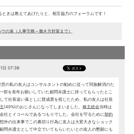
るときは教えてあげたりと、相互協力のフォーラムです！
ハウの泉（人事労務～働き方対策まで）
日 07:38
業経営の私の友人はコンサルタントの勧めに従って同族解消のた
の一部を長年お願いしていた顧問弁護士に持ってもらったとこ
して社長追い落としに賛成票を投じたため、私の友人は社長
主
(49%)のおじさんになってしまいました。
株主総会
当時は
会社とイコールであるつもりでした。会社を守るために
契約
想外の出来事でこの裏切り行為に友人は大変大きなショック
顧問弁護士として中立でいてもらいたいとの友人の懇願にも