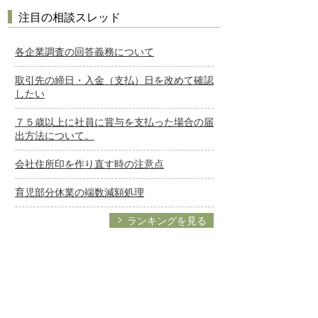
注目の相談スレッド
各企業調査の回答義務について
取引先の締日・入金（支払）日を改めて確認
したい
７５歳以上に社員に賞与を支払った場合の届
出方法について。
会社住所印を作り直す時の注意点
育児部分休業の端数減額処理
ランキングを見る