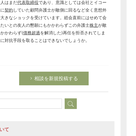
総務の給湯室
友人はまだ
代表取締役
であり、意識としては会社とイコー
めに
契約
していた顧問弁護士が敵側に回るなど全く意想外
秘書のノウハウ
変大きなショックを受けています。総会直前にはせめて会
次へ
いたいとの友人の懇願にもかかわらずこの弁護士
株主
が敵
かかわらず(
債務超過
を解消した)再任を拒否されてしま
的に対抗手段を取ることはできないでしょうか。
相談を新規投稿する
ついて