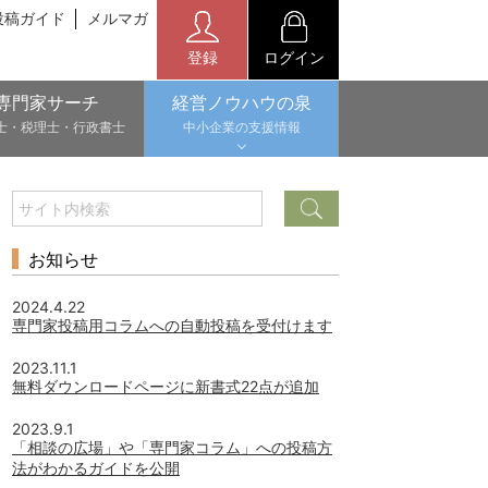
投稿ガイド
メルマガ
登録
ログイン
専門家サーチ
経営ノウハウの泉
士・税理士・行政書士
中小企業の支援情報
お知らせ
2024.4.22
専門家投稿用コラムへの自動投稿を受付けます
2023.11.1
無料ダウンロードページに新書式22点が追加
2023.9.1
「相談の広場」や「専門家コラム」への投稿方
法がわかるガイドを公開