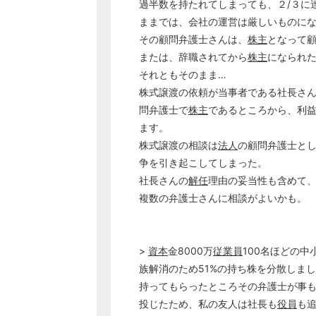
過半数を持たれてしまっても、２/３に
ままでは、会社の運営は厳しいものに
その顧問弁護士さんは、
株主
となって
または、辞職されてから
株主
になられ
それともそのまま…
株式譲渡の依頼が当事者である社長さ
問弁護士で
株主
であるところから、利
ます。
株式譲渡の相談は
法人
の顧問弁護士と
争を引き起こしてしまった。
社長さんの
解任
理由の妥当性も含めて
複数の弁護士さんに相談がよいかも。
>
資本
金8000万
従業員
100名ほどの
族解消のため51%の持ち株を分散しま
持ってもらったところその弁護士が事
投じたため、私の友人は社長も
役員
も