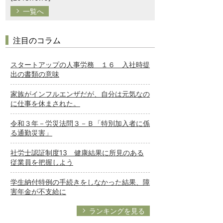
一覧へ
注目のコラム
スタートアップの人事労務 １６ 入社時提
出の書類の意味
家族がインフルエンザだが、自分は元気なの
に仕事を休まされた。
令和３年－労災法問３－Ｂ「特別加入者に係
る通勤災害」
社労士認証制度13 健康結果に所見のある
従業員を把握しよう
学生納付特例の手続きをしなかった結果、障
害年金が不支給に
ランキングを見る