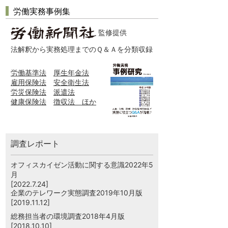
労働実務事例集
監修提供
法解釈から実務処理までのＱ＆Ａを分類収録
労働基準法
厚生年金法
雇用保険法
安全衛生法
労災保険法
派遣法
健康保険法
徴収法 ほか
調査レポート
オフィスカイゼン活動に関する意識2022年5
月
[2022.7.24]
企業のテレワーク実態調査2019年10月版
[2019.11.12]
総務担当者の環境調査2018年4月版
[2018.10.10]