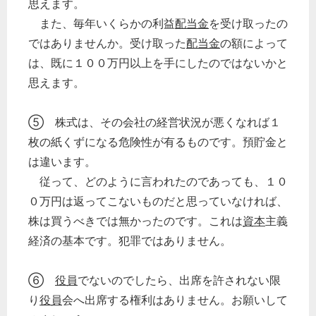
思えます。
また、毎年いくらかの利益
配当金
を受け取ったの
ではありませんか。受け取った
配当金
の額によって
は、既に１００万円以上を手にしたのではないかと
思えます。
⑤ 株式は、その会社の経営状況が悪くなれば１
枚の紙くずになる危険性が有るものです。預貯金と
は違います。
従って、どのように言われたのであっても、１０
０万円は返ってこないものだと思っていなければ、
株は買うべきでは無かったのです。これは
資本
主義
経済の基本です。犯罪ではありません。
⑥
役員
でないのでしたら、出席を許されない限
り
役員
会へ出席する権利はありません。お願いして