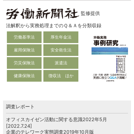
監修提供
法解釈から実務処理までのＱ＆Ａを分類収録
労働基準法
厚生年金法
雇用保険法
安全衛生法
労災保険法
派遣法
健康保険法
徴収法 ほか
調査レポート
オフィスカイゼン活動に関する意識2022年5月
[2022.7.24]
企業のテレワーク実態調査2019年10月版