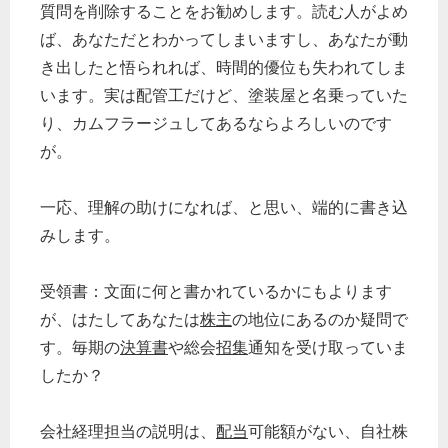
質問を削除することをお勧めします。読む人がよめ
ば、あなただとわかってしまいますし、あなたが動
き出したと悟られれば、時間的優位も失われてしま
います。実は配管工だけど、塗装屋と名乗っていた
り、カムフラージュしてあるならよろしいのです
が。
一応、理解の助けになれば、と思い、端的に書き込
みします。
どのカテゴリーに投稿しますか？
受領書：文面に何と書かれているかにもよります
選択してください
が、はたしてあなたは
株主
の地位にあるのか疑問で
労務管理
す。毎期の
決算書
や総会
招集
通知を受け取っていま
税務経理
したか？
企業法務
会社経理担当の説明は、
配当
可能額がない、自社株
経営の知恵