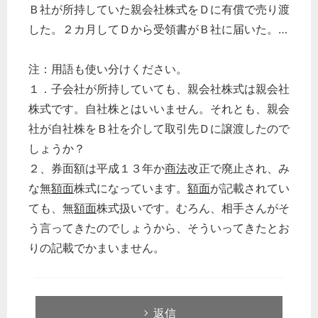
Ｂ社が所持していた親会社株式をＤに有償で売り渡
した。２カ月してＤから受領書がＢ社に届いた。…
注：用語も使い分けください。
１．子会社が所持していても、親会社株式は親会社
株式です。自社株とはいいません。それとも、親会
社が自社株をＢ社を介して取引先Ｄに譲渡したので
しょうか？
２、券面額は平成１３年か
商法
改正で廃止され、み
な無
額面
株式になっています。
額面
が記載されてい
ても、無
額面
株式扱いです。むろん、相手さんがそ
う言ってきたのでしょうから、そういってきたとお
りの記載でかまいません。
返信