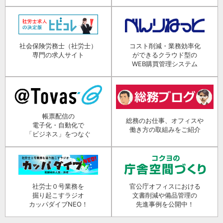
社会保険労務士（社労士）
コスト削減・業務効率化
専門の求人サイト
ができるクラウド型の
WEB購買管理システム
帳票配信の
総務のお仕事、オフィスや
電子化・自動化で
働き方の取組みをご紹介
「ビジネス」をつなぐ
社労士０号業務を
官公庁オフィスにおける
掘り起こすラジオ
文書削減や備品管理の
カッパダイブNEO！
先進事例を公開中！