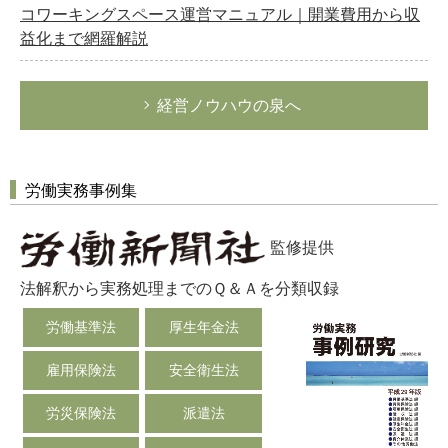
コワーキングスペース運営マニュアル｜開業費用から収
益化まで網羅解説
経営ノウハウの泉へ
労働実務事例集
監修提供
法解釈から実務処理までのＱ＆Ａを分類収録
労働基準法
厚生年金法
雇用保険法
安全衛生法
労災保険法
派遣法