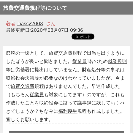
旅費交通費規程等について
著者
hassy2008
さん
最終更新日:2020年08月07日 09:36
節税の一環として、
旅費交通費
規程で
日当
を出すように
したほうが良いと聞きました。
従業員
1名のため
就業規則
等は労基署に提出はしていません。財産処分等の事項は
取締役会決議
等が必要なのはわかっていましたが、今ま
で
旅費交通費
規程はありませんでした。早速作成した
（もちろん
従業員
も対象にしてます）のですが、これも
作成したことを
取締役会
に諮って議事録に残しておくべ
きでしょうか？ちなみに
福利厚生
規程も作成しました。
宜しくお願いします。