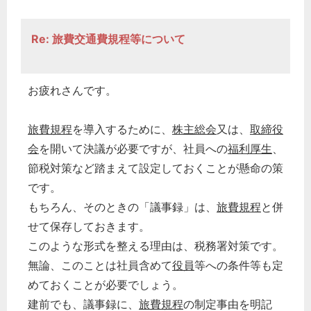
Re: 旅費交通費規程等について
お疲れさんです。
旅費規程
を導入するために、
株主総会
又は、
取締役
会
を開いて決議が必要ですが、社員への
福利厚生
、
節税対策など踏まえて設定しておくことが懸命の策
です。
もちろん、そのときの「議事録」は、
旅費規程
と併
せて保存しておきます。
このような形式を整える理由は、税務署対策です。
無論、このことは社員含めて
役員
等への条件等も定
めておくことが必要でしょう。
建前でも、議事録に、
旅費規程
の制定事由を明記