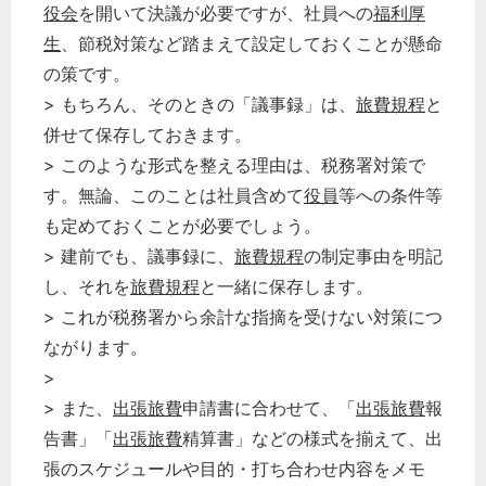
役会
を開いて決議が必要ですが、社員への
福利厚
生
、節税対策など踏まえて設定しておくことが懸命
の策です。
> もちろん、そのときの「議事録」は、
旅費規程
と
併せて保存しておきます。
> このような形式を整える理由は、税務署対策で
す。無論、このことは社員含めて
役員
等への条件等
も定めておくことが必要でしょう。
> 建前でも、議事録に、
旅費規程
の制定事由を明記
し、それを
旅費規程
と一緒に保存します。
> これが税務署から余計な指摘を受けない対策につ
ながります。
>
> また、
出張旅費
申請書に合わせて、「
出張旅費
報
告書」「
出張旅費
精算書」などの様式を揃えて、出
張のスケジュールや目的・打ち合わせ内容をメモ