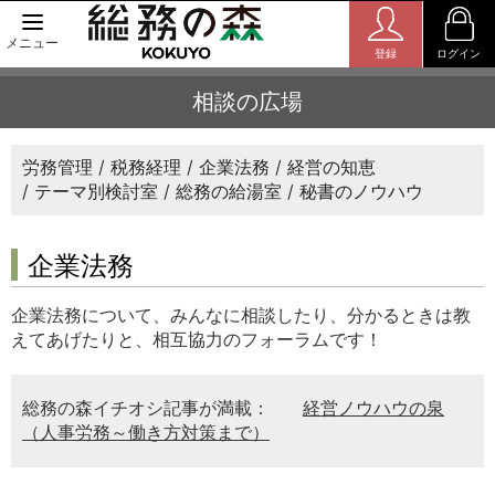
メニュー
登録
ログイン
相談の広場
労務管理
税務経理
企業法務
経営の知恵
テーマ別検討室
総務の給湯室
秘書のノウハウ
企業法務
企業法務について、みんなに相談したり、分かるときは教
えてあげたりと、相互協力のフォーラムです！
総務の森イチオシ記事が満載：
経営ノウハウの泉
（人事労務～働き方対策まで）