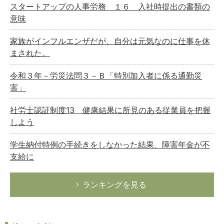
スタートアップの人事労務 １６ 入社時提出の書類の
意味
家族がインフルエンザだが、自分は元気なのに仕事を休
まされた。
令和３年－労災法問３－Ｂ「特別加入者に係る通勤災
害」
社労士認証制度13 健康結果に所見のある従業員を把握
しよう
学生納付特例の手続きをしなかった結果、障害年金が不
支給に
ランキングを見る