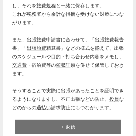
し、それを
旅費規程
と一緒に保存します。
これが税務署から余計な指摘を受けない対策につな
がります。
また、
出張旅費
申請書に合わせて、「
出張旅費
報告
書」「
出張旅費
精算書」などの様式を揃えて、出張
のスケジュールや目的・打ち合わせ内容をメモし、
交通費
・宿泊費等の
領収証
類を併せて保管しておき
ます。
そうすることで実際に出張があったことを証明でき
るようになりますし、不正出張などの防止、
役員
な
どのからの
過払い
請求防止にもつながります。
どのカテゴリーに投稿しますか？
返信
選択してください