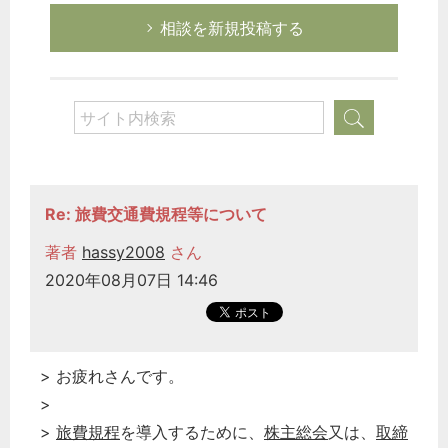
相談を新規投稿する
労務管理
税務経理
企業法務
経営の知恵
総務の給湯室
秘書のノウハウ
Re: 旅費交通費規程等について
次へ
著者
hassy2008
さん
2020年08月07日 14:46
> お疲れさんです。
>
>
旅費規程
を導入するために、
株主総会
又は、
取締