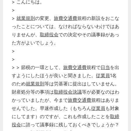
> こんにちは。
>
>
就業規則
の変更、
旅費交通費
規程の新設をおこな
ったことについては、なければならないわけではあ
りませんが、
取締役会
での決定やその議事録があっ
た方がよいでしょう。
>
>
> > 節税の一環として、
旅費交通費
規程で
日当
を出
すようにしたほうが良いと聞きました。
従業員
1名
のため
就業規則
等は労基署に提出はしていません。
財産処分等の事項は
取締役会決議
等が必要なのはわ
かっていましたが、今まで
旅費交通費
規程はありま
せんでした。早速作成した（もちろん
従業員
も対象
にしてます）のですが、これも作成したことを
取締
役会
に諮って議事録に残しておくべきでしょうか？