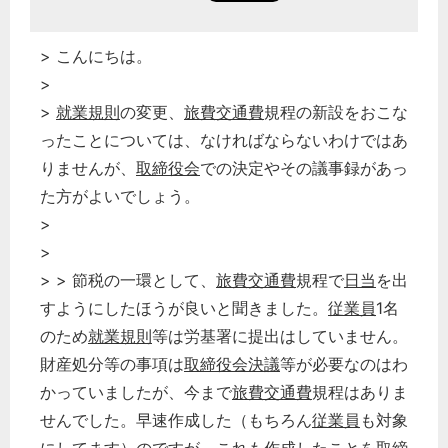
> こんにちは。
>
>
就業規則
の変更、
旅費交通費
規程の新設をおこな
ったことについては、なければならないわけではあ
りませんが、
取締役会
での決定やその議事録があっ
た方がよいでしょう。
>
>
> > 節税の一環として、
旅費交通費
規程で
日当
を出
すようにしたほうが良いと聞きました。
従業員
1名
のため
就業規則
等は労基署に提出はしていません。
財産処分等の事項は
取締役会決議
等が必要なのはわ
かっていましたが、今まで
旅費交通費
規程はありま
せんでした。早速作成した（もちろん
従業員
も対象