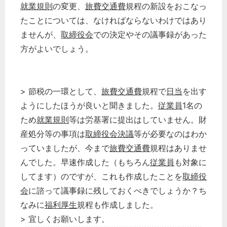
就業規則
の変更、
旅費交通費
規程の新設をおこなっ
たことについては、なければならないわけではあり
ませんが、
取締役会
での決定やその議事録があった
方がよいでしょう。
> 節税の一環として、
旅費交通費
規程で
日当
を出す
ようにしたほうが良いと聞きました。
従業員
1名の
ため
就業規則
等は労基署に提出はしていません。財
産処分等の事項は
取締役会決議
等が必要なのはわか
っていましたが、今まで
旅費交通費
規程はありませ
んでした。早速作成した（もちろん
従業員
も対象に
してます）のですが、これも作成したことを
取締役
会
に諮って議事録に残しておくべきでしょうか？ち
なみに
福利厚生
規程も作成しました。
> 宜しくお願いします。