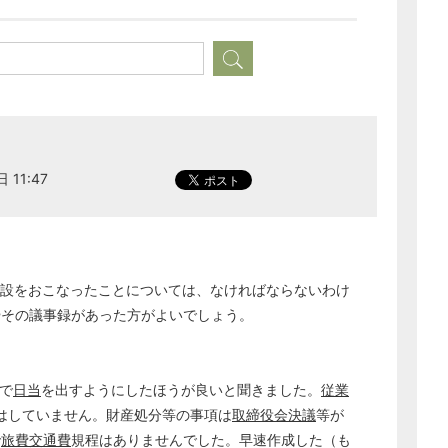
経営の知恵
総務の給湯室
秘書のノウハウ
次へ
 11:47
設をおこなったことについては、なければならないわけ
やその議事録があった方がよいでしょう。
で
日当
を出すようにしたほうが良いと聞きました。
従業
はしていません。財産処分等の事項は
取締役会決議
等が
で
旅費交通費
規程はありませんでした。早速作成した（も