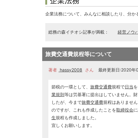
企業法務
企業法務について、みんなに相談したり、分か
総務の森イチオシ記事が満載：
経営ノウ
旅費交通費規程等について
著者
hassy2008
さん
最終更新日:2020年0
節税の一環として、
旅費交通費
規程で
日当
を
業規則
等は労基署に提出はしていません。財
したが、今まで
旅費交通費
規程はありません
のですが、これも作成したことを
取締役会
に
生
規程も作成しました。
宜しくお願いします。