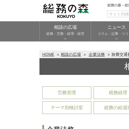
総務の森 - 
相談の広場
ニュース
総務・労務・経理・経営
コラム・記事・リリ
HOME
相談の広場
企業法務
旅費交通
労務管理
税務経理
テーマ別検討室
総務の給湯