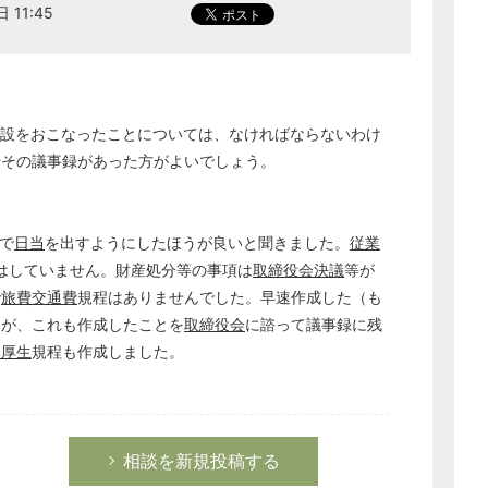
 11:45
設をおこなったことについては、なければならないわけ
やその議事録があった方がよいでしょう。
で
日当
を出すようにしたほうが良いと聞きました。
従業
はしていません。財産処分等の事項は
取締役会決議
等が
で
旅費交通費
規程はありませんでした。早速作成した（も
すが、これも作成したことを
取締役会
に諮って議事録に残
利厚生
規程も作成しました。
どのカテゴリーに投稿しますか？
選択してください
労務管理
税務経理
相談を新規投稿する
企業法務