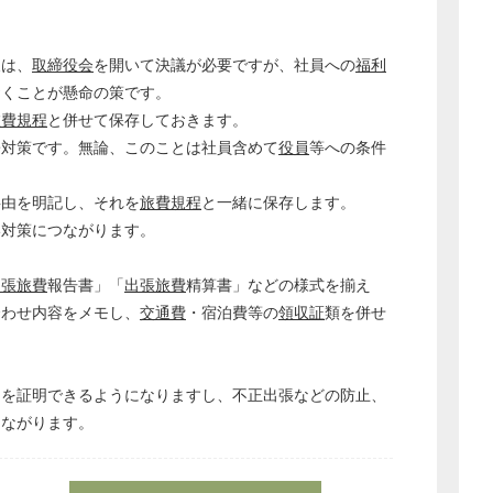
又は、
取締役会
を開いて決議が必要ですが、社員への
福利
おくことが懸命の策です。
旅費規程
と併せて保存しておきます。
署対策です。無論、このことは社員含めて
役員
等への条件
事由を明記し、それを
旅費規程
と一緒に保存します。
い対策につながります。
出張旅費
報告書」「
出張旅費
精算書」などの様式を揃え
合わせ内容をメモし、
交通費
・宿泊費等の
領収証
類を併せ
とを証明できるようになりますし、不正出張などの防止、
つながります。