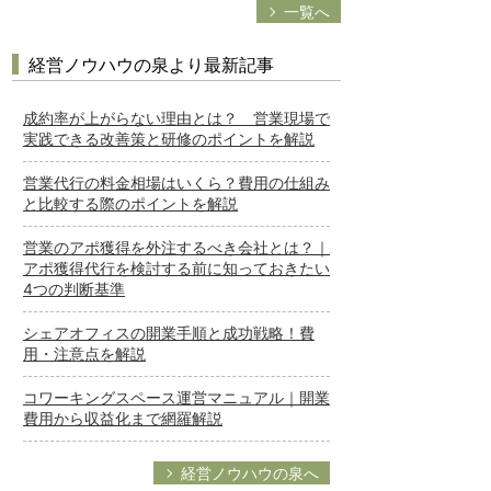
一覧へ
経営ノウハウの泉より最新記事
成約率が上がらない理由とは？ 営業現場で
実践できる改善策と研修のポイントを解説
営業代行の料金相場はいくら？費用の仕組み
と比較する際のポイントを解説
営業のアポ獲得を外注するべき会社とは？｜
アポ獲得代行を検討する前に知っておきたい
4つの判断基準
シェアオフィスの開業手順と成功戦略！費
用・注意点を解説
コワーキングスペース運営マニュアル｜開業
費用から収益化まで網羅解説
経営ノウハウの泉へ