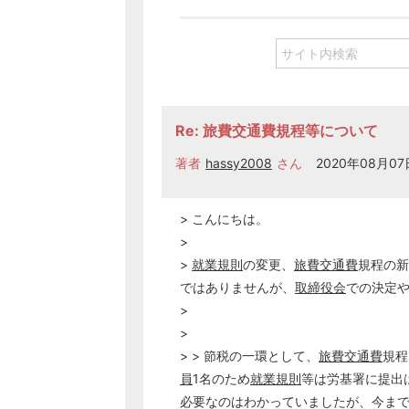
Re: 旅費交通費規程等について
著者
hassy2008
さん
2020年08月07日
> こんにちは。
>
>
就業規則
の変更、
旅費交通費
規程の新
ではありませんが、
取締役会
での決定
>
>
> > 節税の一環として、
旅費交通費
規程
員
1名のため
就業規則
等は労基署に提出
必要なのはわかっていましたが、今ま