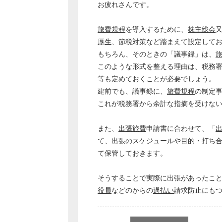
お疲れさんです。
旅費規程
を導入するために、
株主総会
厚生
、節税対策など踏まえて設定して
もちろん、そのときの「議事録」は、
このような形式を整える理由は、税務
等も定めておくことが必要でしょう。
建前でも、議事録に、
旅費規程
の制定
これが税務署から余計な指摘を受けな
また、
出張旅費
申請書に合わせて、「
て、出張のスケジュールや目的・打ち
て保管しておきます。
そうすることで実際に出張があったこ
役員
などのからの
過払い
請求防止にも