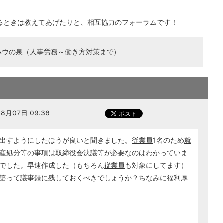
るときは教えてあげたりと、相互協力のフォーラムです！
ハウの泉（人事労務～働き方対策まで）
8月07日 09:36
出すようにしたほうが良いと聞きました。
従業員
1名のため
就
産処分等の事項は
取締役会決議
等が必要なのはわかっていま
でした。早速作成した（もちろん
従業員
も対象にしてます）
諮って議事録に残しておくべきでしょうか？ちなみに
福利厚