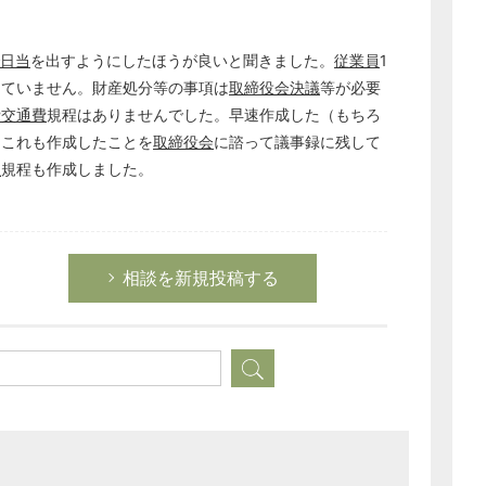
日当
を出すようにしたほうが良いと聞きました。
従業員
1
していません。財産処分等の事項は
取締役会決議
等が必要
費交通費
規程はありませんでした。早速作成した（もちろ
、これも作成したことを
取締役会
に諮って議事録に残して
生
規程も作成しました。
相談を新規投稿する