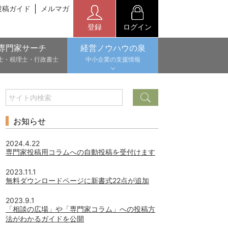
投稿ガイド
メルマガ
登録
ログイン
専門家サーチ
経営ノウハウの泉
士・税理士・行政書士
中小企業の支援情報
お知らせ
2024.4.22
専門家投稿用コラムへの自動投稿を受付けます
2023.11.1
無料ダウンロードページに新書式22点が追加
2023.9.1
「相談の広場」や「専門家コラム」への投稿方
法がわかるガイドを公開