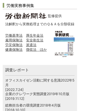
労働実務事例集
監修提供
法解釈から実務処理までのＱ＆Ａを分類収録
労働基準法
厚生年金法
雇用保険法
安全衛生法
労災保険法
派遣法
健康保険法
徴収法 ほか
調査レポート
オフィスカイゼン活動に関する意識2022年5
月
[2022.7.24]
企業のテレワーク実態調査2019年10月版
[2019.11.12]
総務担当者の環境調査2018年4月版
[2018.10.10]