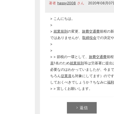
著者
hassy2008
さん
2020年08月07日
> こんにちは。
>
>
就業規則
の変更、
旅費交通費
規程の新
ではありませんが、
取締役会
での決定
>
>
> > 節税の一環として、
旅費交通費
規程
員
1名のため
就業規則
等は労基署に提出
必要なのはわかっていましたが、今ま
ちろん
従業員
も対象にしてます）ので
しておくべきでしょうか？ちなみに
福
> > 宜しくお願いします。
返信