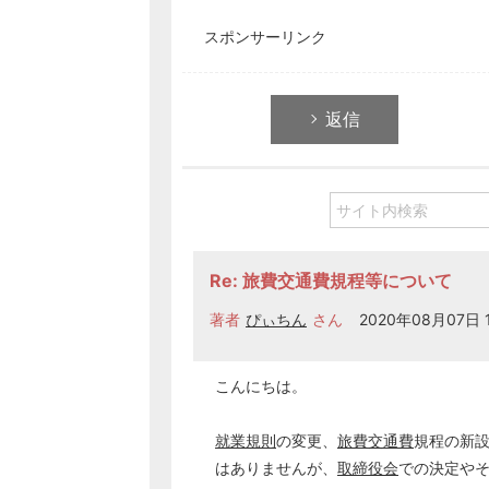
スポンサーリンク
返信
Re: 旅費交通費規程等について
著者
ぴぃちん
さん
2020年08月07日 1
こんにちは。
就業規則
の変更、
旅費交通費
規程の新
はありませんが、
取締役会
での決定や