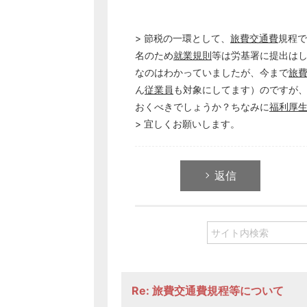
> 節税の一環として、
旅費交通費
規程で
名のため
就業規則
等は労基署に提出は
なのはわかっていましたが、今まで
旅
ん
従業員
も対象にしてます）のですが
おくべきでしょうか？ちなみに
福利厚
> 宜しくお願いします。
返信
Re: 旅費交通費規程等について