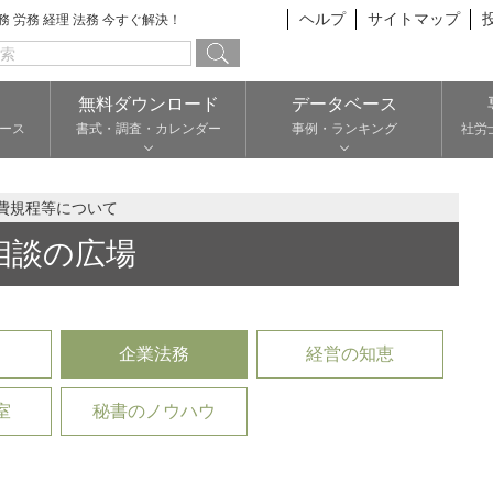
ヘルプ
サイトマップ
総務 労務 経理 法務 今すぐ解決！
無料ダウンロード
データベース
ース
書式・調査・カレンダー
事例・ランキング
社労
費規程等について
相談の広場
企業法務
経営の知恵
室
秘書のノウハウ