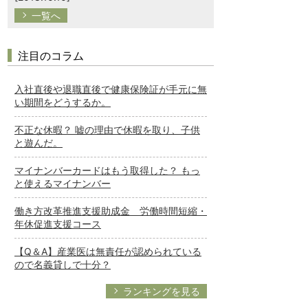
一覧へ
注目のコラム
入社直後や退職直後で健康保険証が手元に無
い期間をどうするか。
不正な休暇？ 嘘の理由で休暇を取り、子供
と遊んだ。
マイナンバーカードはもう取得した？ もっ
と使えるマイナンバー
働き方改革推進支援助成金 労働時間短縮・
年休促進支援コース
【Q＆A】産業医は無責任が認められている
ので名義貸しで十分？
ランキングを見る