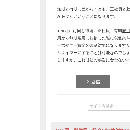
無期と有期に差がなくとも、正社員と
が必要だということになります。
> 当社には同じ職場に正社員、有期
雇用
用
から無期
雇用
に転換した際に
労働条
一労働同一
賃金
の規制対象になります
ルタイマーにすることは可能なのでし
しますが、これは法の趣旨に合わない
返信