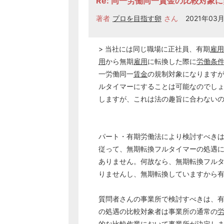
Re: 同一労働同一賃金の比較対象
著者
プロを目指す卵
さん
2021年03月
> 当社には同じ職場に正社員、有期
雇用
用
から無期
雇用
に転換した際に
労働条
一労働同一
賃金
の規制対象になります
ルタイマーにすることは可能なのでし
しますが、これは法の趣旨に合わない
パート・有期労働法により検討すべき
従って、無期転換フルタイマーの処遇
ありません。何故なら、無期転換フル
りませんし、無期転換していますから
質問者さんの事業所で検討すべきは、
の処遇の比較対象者は事業所の通常の
的な比較作業において事業所が決定し