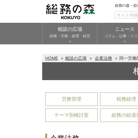
総務の森 - 
相談の広場
ニュース
総務・労務・経理・経営
コラム・記事・リリ
HOME
相談の広場
企業法務
同一労働
労務管理
税務経理
テーマ別検討室
総務の給湯