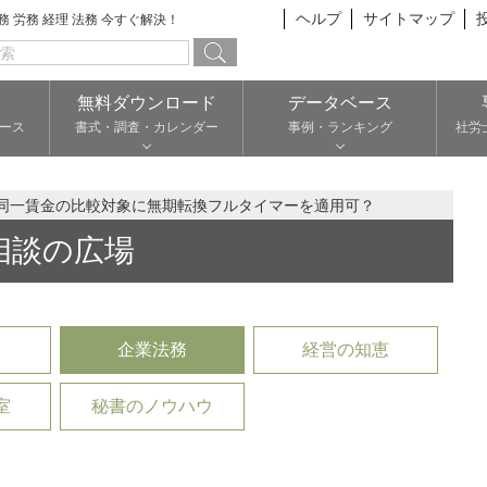
ヘルプ
サイトマップ
総務 労務 経理 法務 今すぐ解決！
無料ダウンロード
データベース
ース
書式・調査・カレンダー
事例・ランキング
社労
同一賃金の比較対象に無期転換フルタイマーを適用可？
相談の広場
企業法務
経営の知恵
室
秘書のノウハウ