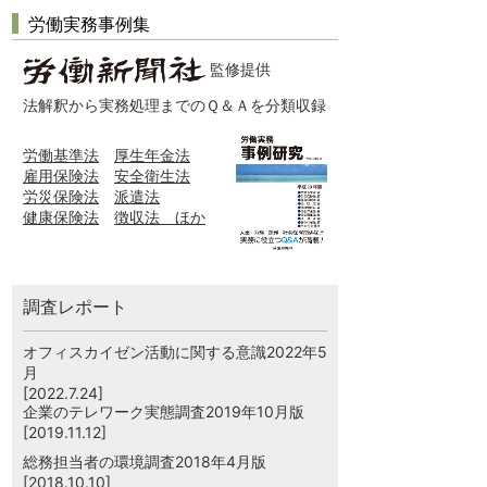
労働実務事例集
監修提供
法解釈から実務処理までのＱ＆Ａを分類収録
労働基準法
厚生年金法
雇用保険法
安全衛生法
労災保険法
派遣法
健康保険法
徴収法 ほか
調査レポート
オフィスカイゼン活動に関する意識2022年5
月
[2022.7.24]
企業のテレワーク実態調査2019年10月版
[2019.11.12]
総務担当者の環境調査2018年4月版
[2018.10.10]