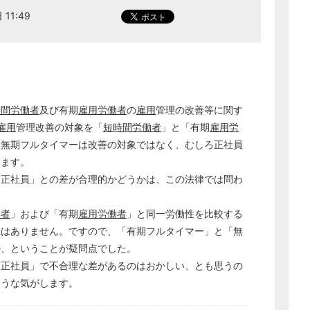
 11:49
時間労働者
及び有期
雇用
労働者
の
雇用
管理の改善等に関す
雇用
管理改善の対象を「
短時間労働者
」と「有期
雇用
労
、無期フルタイマーは改善の対象ではなく、むしろ正社員
います。
「正社員」との差が合理的かどうかは、この法律では問わ
働者
」および「有期
雇用
労働者
」と同一労働性を比較する
載はありません。ですので、「有期フルタイマー」と「無
か、ということが疑問点でした。
「正社員」で不合理な差があるのはおかしい、とも思うの
ような気がします。