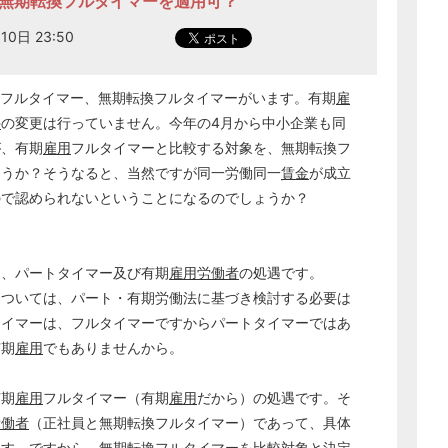
に無期転換フルタイマーを適用可？
10日 23:50
フルタイマー、無期転換フルタイマーがいます。有期
雇
件
の変更は行っていません。今年の4月から中小企業も同
が、有期
雇用
フルタイマーと比較する対象を、無期転換フ
ょうか？そうなると、当然ですが同一労働同一
賃金
が成立
ので認められないということになるのでしょうか？
は、パートタイマー及び有期
雇用
労働者
の処遇です。
については、パート・有期労働法に基づき検討する必要は
タイマーは、フルタイマーですからパートタイマーではあ
どのカテゴリーに投稿しますか？
選択してください
有期
雇用
でもありませんから。
労務管理
有期
雇用
フルタイマー（有期
雇用
だから）の処遇です。そ
税務経理
労働者
（正社員と無期転換フルタイマー）であって、具体
企業法務
ます。ですから、無期転換フルタイマーを比較対象と決定