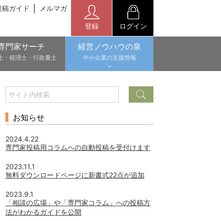
投稿ガイド
メルマガ
登録
ログイン
専門家サーチ
経営ノウハウの泉
士・税理士・行政書士
中小企業の支援情報
お知らせ
2024.4.22
専門家投稿用コラムへの自動投稿を受付けます
2023.11.1
無料ダウンロードページに新書式22点が追加
2023.9.1
「相談の広場」や「専門家コラム」への投稿方
法がわかるガイドを公開