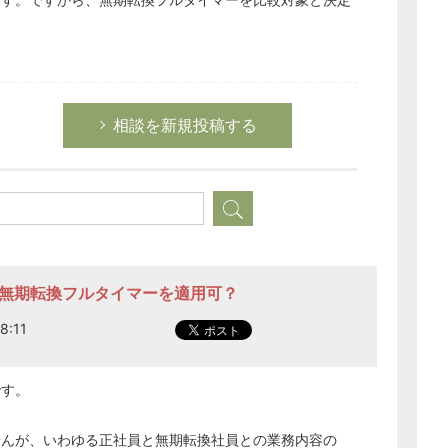
経営の知恵
。
総務の給湯室
秘書のノウハウ
次へ
相談を新規投稿する
に無期転換フルタイマーを適用可？
8:11
です。
せんが、いわゆる正社員と無期転換社員との業務内容の