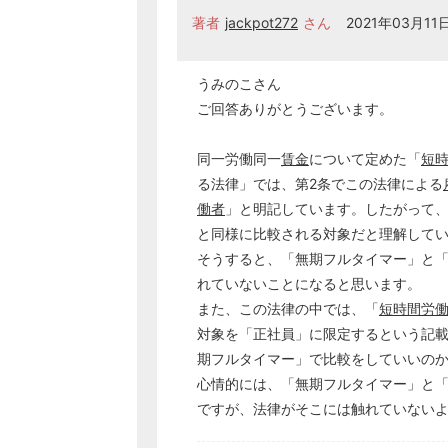
著者
jackpot272
さん
2021年03月11日
うみのこさん
ご回答ありがとうございます。
同一労働同一
賃金
について定めた「
短
る法律」では、第2条でこの法律による
働者
」と明記しています。したがって
と同様に比較される対象だと理解して
そうすると、「無期フルタイマー」と
れていないことになると思います。
また、この法律の中では、「
短時間労
対象を「正社員」に限定するという記
期フルタイマー」で比較をしていいの
心情的には、「無期フルタイマー」と
ですが、法律がそこには触れていない