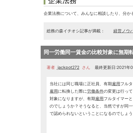
企業法務
企業法務について、みんなに相談したり、分か
総務の森イチオシ記事が満載：
経営ノウ
同一労働同一賃金の比較対象に無期
著者
jackpot272
さん
最終更新日:2021年03
当社には同じ職場に正社員、有期
雇用
フルタ
雇用
に転換した際に
労働条件
の変更は行って
対象になりますが、有期
雇用
フルタイマーと
のでしょうか？そうなると、当然ですが同一
で認められないということになるのでしょう