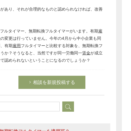
差があり、それが合理的なものと認められなければ、改善
フルタイマー、無期転換フルタイマーがいます。有期
雇
件
の変更は行っていません。今年の4月から中小企業も同
が、有期
雇用
フルタイマーと比較する対象を、無期転換フ
ょうか？そうなると、当然ですが同一労働同一
賃金
が成立
ので認められないということになるのでしょうか？
相談を新規投稿する