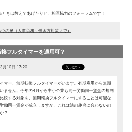
るときは教えてあげたりと、相互協力のフォーラムです！
ハウの泉（人事労務～働き方対策まで）
転換フルタイマーを適用可？
月10日 17:20
イマー、無期転換フルタイマーがいます。有期
雇用
から無期
いません。今年の4月から中小企業も同一労働同一
賃金
の規制
比較する対象を、無期転換フルタイマーにすることは可能な
労働同一
賃金
が成立しますが、これは法の趣旨に合わないの
か？