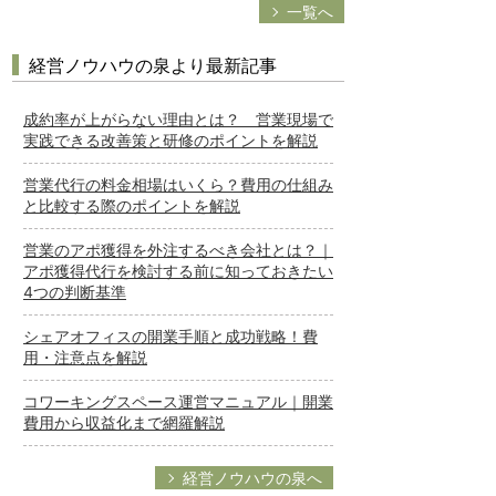
一覧へ
経営ノウハウの泉より最新記事
成約率が上がらない理由とは？ 営業現場で
実践できる改善策と研修のポイントを解説
営業代行の料金相場はいくら？費用の仕組み
と比較する際のポイントを解説
営業のアポ獲得を外注するべき会社とは？｜
アポ獲得代行を検討する前に知っておきたい
4つの判断基準
シェアオフィスの開業手順と成功戦略！費
用・注意点を解説
コワーキングスペース運営マニュアル｜開業
費用から収益化まで網羅解説
経営ノウハウの泉へ