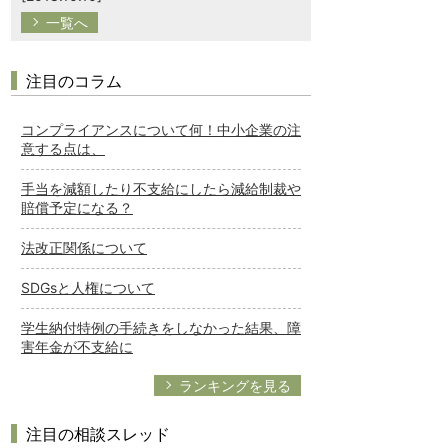
一覧へ
注目のコラム
コンプライアンスについて何！中小企業の注
意する点は、
手当を減額したり不支給にしたら減給制裁や
賠償予定になる？
法改正関係について
SDGsと人権について
学生納付特例の手続きをしなかった結果、障
害年金が不支給に
ランキングを見る
注目の相談スレッド