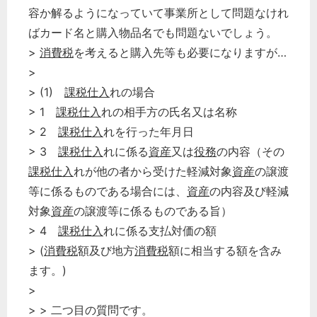
容か解るようになっていて事業所として問題なけれ
ばカード名と購入物品名でも問題ないでしょう。
>
消費税
を考えると購入先等も必要になりますが…
>
> (1)
課税仕入
れの場合
> 1
課税仕入
れの相手方の氏名又は名称
> 2
課税仕入
れを行った年月日
> 3
課税仕入
れに係る
資産
又は
役務
の内容（その
課税仕入
れが他の者から受けた軽減対象
資産
の譲渡
等に係るものである場合には、
資産
の内容及び軽減
対象
資産
の譲渡等に係るものである旨）
> 4
課税仕入
れに係る支払対価の額
> (
消費税
額及び地方
消費税
額に相当する額を含み
ます。)
>
> > 二つ目の質問です。