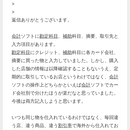
>
>
返信ありがとうございます。
会計
ソフトに
勘定科目
、
補助
科目、摘要、取引先と
入力項目があります。
勘定科目
にクレジット、
補助
科目に各カード会社、
摘要に買った物と入力していました。しかし、購入
した店舗の情報は以降確認することもないうえ、定
期的に取引しているお店というわけではなく、
会計
ソフトの操作上どちらかといえば
会計
ソフトでカー
ド会社別で分けたほうが楽だなと思っていました。
今後は両方記入しようと思います。
いつも同じ物を仕入れているわけではなく、毎回違
う店、違う商品、違う
割引率
で海外から仕入れてお