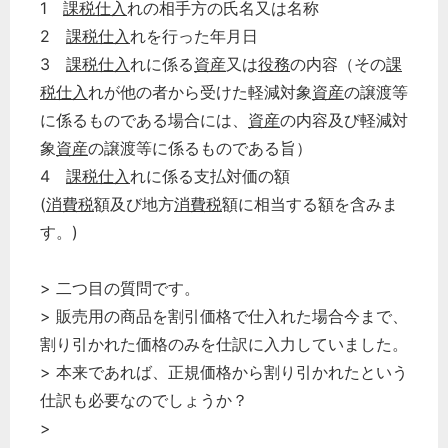
1
課税仕入
れの相手方の氏名又は名称
2
課税仕入
れを行った年月日
3
課税仕入
れに係る
資産
又は
役務
の内容（その
課
税仕入
れが他の者から受けた軽減対象
資産
の譲渡等
に係るものである場合には、
資産
の内容及び軽減対
象
資産
の譲渡等に係るものである旨）
4
課税仕入
れに係る支払対価の額
(
消費税
額及び地方
消費税
額に相当する額を含みま
す。)
> 二つ目の質問です。
> 販売用の商品を割引価格で仕入れた場合今まで、
割り引かれた価格のみを仕訳に入力していました。
> 本来であれば、正規価格から割り引かれたという
仕訳も必要なのでしょうか？
>