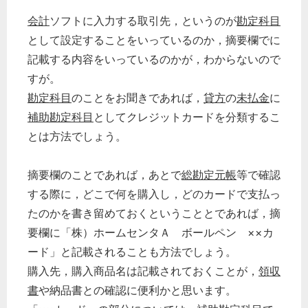
会計
ソフトに入力する取引先，というのが
勘定科目
として設定することをいっているのか，摘要欄でに
記載する内容をいっているのかが，わからないので
すが。
勘定科目
のことをお聞きであれば，
貸方
の
未払金
に
補助
勘定科目
としてクレジットカードを分類するこ
とは方法でしょう。
摘要欄のことであれば，あとで
総勘定元帳
等で確認
する際に，どこで何を購入し，どのカードで支払っ
たのかを書き留めておくということとであれば，摘
要欄に「株）ホームセンタＡ ボールペン ××カ
ード」と記載されることも方法でしょう。
購入先，購入商品名は記載されておくことが，
領収
書
や納品書との確認に便利かと思います。