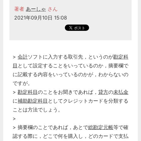
著者
あーしゃ
さん
2021年09月10日 15:08
>
会計
ソフトに入力する取引先，というのが
勘定科
目
として設定することをいっているのか，摘要欄で
に記載する内容をいっているのかが，わからないの
ですが。
>
勘定科目
のことをお聞きであれば，
貸方
の
未払金
に
補助
勘定科目
としてクレジットカードを分類する
ことは方法でしょう。
>
> 摘要欄のことであれば，あとで
総勘定元帳
等で確
認する際に，どこで何を購入し，どのカードで支払