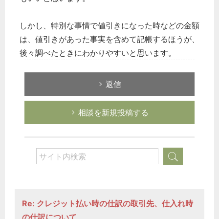
しかし、特別な事情で値引きになった時などの金額
は、値引きがあった事実を含めて記帳するほうが、
後々調べたときにわかりやすいと思います。
返信
相談を新規投稿する
どのカテゴリーに投稿しますか？
選択してください
労務管理
税務経理
Re: クレジット払い時の仕訳の取引先、仕入れ時
企業法務
の仕訳について