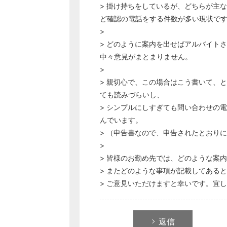
> 掛け持ちをしているが、どちらが主
ど確認の電話をする件数が多い現状で
>
> どのように案内を出せばアルバイト
中々意見がまとまりません。
>
> 親切心で、この場合はこう書いて、
ても読みづらいし、
> シンプルにしすぎても問い合わせの
んでいます。
> （申告書なので、申告されたとおり
>
> 皆様のお勤め先では、どのような案
> またどのような事項が記載してある
> ご意見いただけますと幸いです。宜
返信