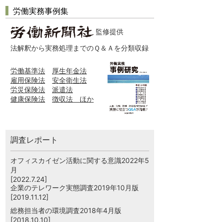
労働実務事例集
監修提供
法解釈から実務処理までのＱ＆Ａを分類収録
労働基準法
厚生年金法
雇用保険法
安全衛生法
労災保険法
派遣法
健康保険法
徴収法 ほか
調査レポート
オフィスカイゼン活動に関する意識2022年5
月
[2022.7.24]
企業のテレワーク実態調査2019年10月版
[2019.11.12]
総務担当者の環境調査2018年4月版
[2018.10.10]