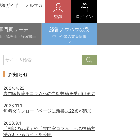
投稿ガイド
メルマガ
登録
ログイン
専門家サーチ
経営ノウハウの泉
士・税理士・行政書士
中小企業の支援情報
お知らせ
2024.4.22
専門家投稿用コラムへの自動投稿を受付けます
2023.11.1
無料ダウンロードページに新書式22点が追加
2023.9.1
「相談の広場」や「専門家コラム」への投稿方
法がわかるガイドを公開