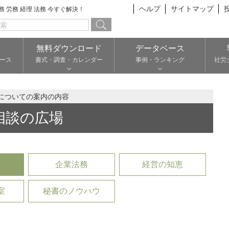
ヘルプ
サイトマップ
総務 労務 経理 法務 今すぐ解決！
無料ダウンロード
データベース
ース
書式・調査・カレンダー
事例・ランキング
社労
についての案内の内容
相談の広場
企業法務
経営の知恵
室
秘書のノウハウ