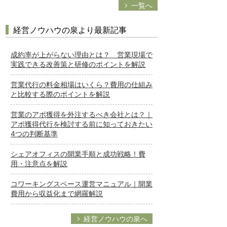
一覧へ
経営ノウハウの泉より最新記事
成約率が上がらない理由とは？ 営業現場で
実践できる改善策と研修のポイントを解説
営業代行の料金相場はいくら？費用の仕組み
と比較する際のポイントを解説
営業のアポ獲得を外注するべき会社とは？｜
アポ獲得代行を検討する前に知っておきたい
4つの判断基準
シェアオフィスの開業手順と成功戦略！費
用・注意点を解説
コワーキングスペース運営マニュアル｜開業
費用から収益化まで網羅解説
経営ノウハウの泉へ