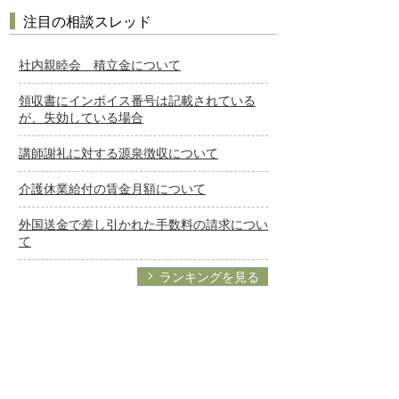
注目の相談スレッド
社内親睦会 積立金について
領収書にインボイス番号は記載されている
が、失効している場合
講師謝礼に対する源泉徴収について
介護休業給付の賃金月額について
外国送金で差し引かれた手数料の請求につい
て
ランキングを見る