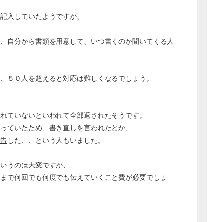
て記入していたようですが、
は、自分から書類を用意して、いつ書くのか聞いてくる人
て、５０人を超えると対応は難しくなるでしょう。
されていないといわれて全部返されたそうです。
違っていたため、書き直しを言われたとか、
申告
した、、という人もいました。
どのカテゴリーに投稿しますか？
というのは大変ですが、
選択してください
日まで何回でも何度でも伝えていくこと費が必要でしょ
労務管理
税務経理
企業法務