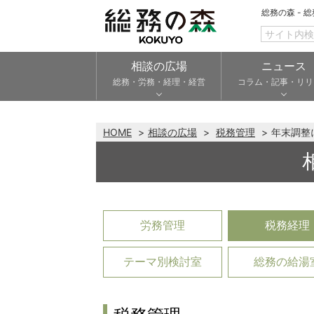
総務の森 - 
相談の広場
ニュース
総務・労務・経理・経営
コラム・記事・リリ
HOME
相談の広場
税務管理
年末調整
労務管理
税務経理
テーマ別検討室
総務の給湯