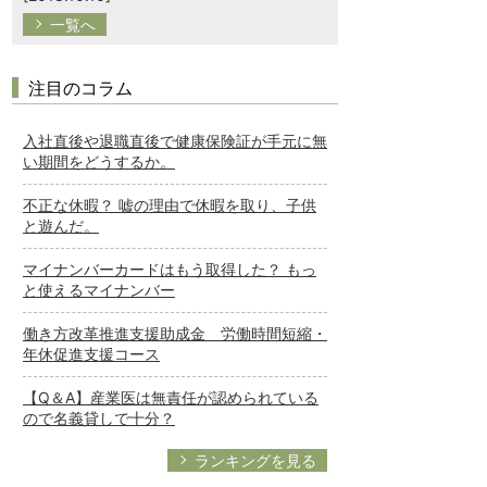
一覧へ
注目のコラム
入社直後や退職直後で健康保険証が手元に無
い期間をどうするか。
不正な休暇？ 嘘の理由で休暇を取り、子供
と遊んだ。
マイナンバーカードはもう取得した？ もっ
と使えるマイナンバー
働き方改革推進支援助成金 労働時間短縮・
年休促進支援コース
【Q＆A】産業医は無責任が認められている
ので名義貸しで十分？
ランキングを見る