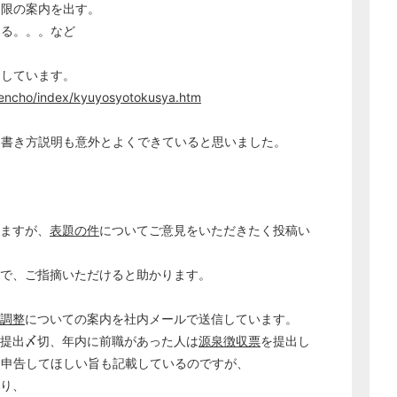
期限の案内を出す。
経営の知恵
える。。。など
総務の給湯室
秘書のノウハウ
用しています。
nencho/index/kyuyosyotokusya.htm
次へ
る書き方説明も意外とよくできていると思いました。
ますが、
表題の件
についてご意見をいただきたく投稿い
ので、ご指摘いただけると助かります。
調整
についての案内を社内メールで送信しています。
提出〆切、年内に前職があった人は
源泉徴収票
を提出し
は申告してほしい旨も記載しているのですが、
り、