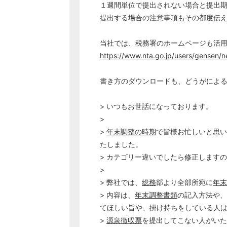
１週間単位で提出されない場合と提出
提出する場合の注意事項もその都度伝
当社では、税務署のホームページも活
https://www.nta.go.jp/users/gensen/
書き方のダウンロードも、どうがによ
> いつもお世話になっております。
>
>
年末調整の時期
で皆様お忙しいと思い
たしました。
> カテゴリー違いでしたら修正します
>
> 弊社では、
総務
部より全部所宛に
年末
> 内容は、
年末調整書類
の記入方法や、
てほしい旨や、掛け持ちをしている人
>
源泉徴収票
を提出してこない人がいた