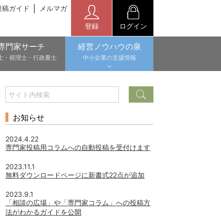
投稿ガイド
メルマガ
登録
ログイン
専門家サーチ
経営ノウハウの泉
士・税理士・行政書士
中小企業の支援情報
お知らせ
2024.4.22
専門家投稿用コラムへの自動投稿を受付けます
2023.11.1
無料ダウンロードページに新書式22点が追加
2023.9.1
「相談の広場」や「専門家コラム」への投稿方
法がわかるガイドを公開