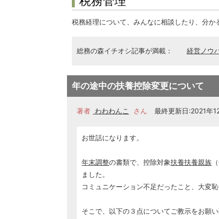
税務管理
税務経理について、みんなに相談したり、分か
総務の森イチオシ記事が満載：
経営ノウ
年の途中の扶養控除変更について
著者
わわわんこ
さん
最終更新日:2021年12
お世話になります。
年末調整
の書類で、控除対象
扶養
扶養親族
（
ました。
コミュニケーション不足だったこと、大変恥
そこで、以下の３点についてご教示をお願い