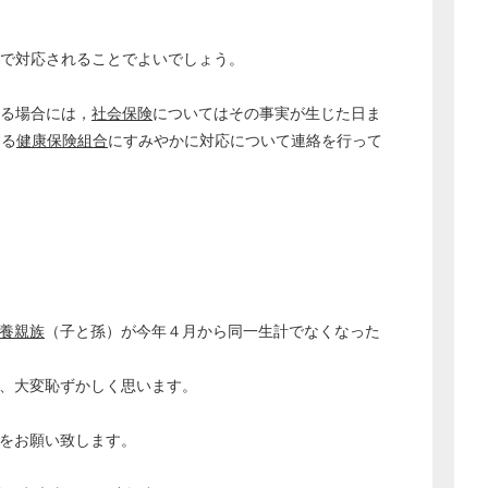
で対応されることでよいでしょう。
る場合には，
社会保険
についてはその事実が生じた日ま
する
健康保険組合
にすみやかに対応について連絡を行って
養親族
（子と孫）が今年４月から同一生計でなくなった
と、大変恥ずかしく思います。
示をお願い致します。