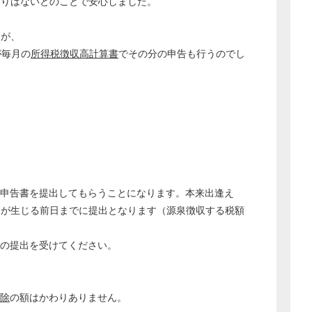
わりはないとのことで安心しました。
すが、
が毎月の
所得税徴収高計算書
でその分の申告も行うのでし
た申告書を提出してもらうことになります。本来出逢え
いが生じる前日までに提出となります（源泉徴収する税額
書の提出を受けてください。
除
の額はかわりありません。