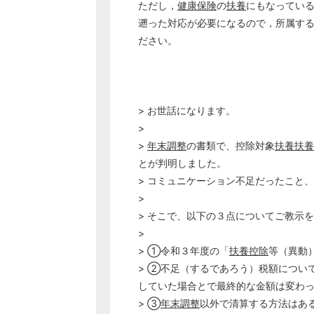
ただし，
健康保険
の
扶養
にもなってい
遡った対応が必要になるので，所属す
ださい。
> お世話になります。
>
>
年末調整
の書類で、控除対象
扶養
扶養
とが判明しました。
> コミュニケーション不足だったこと
>
> そこで、以下の３点についてご教示
>
> ①令和３年度の「
扶養控除
等（異動
> ②不足（するであろう）税額につい
していた場合とで最終的な金額は変わ
> ③
年末調整
以外で清算する方法はあ