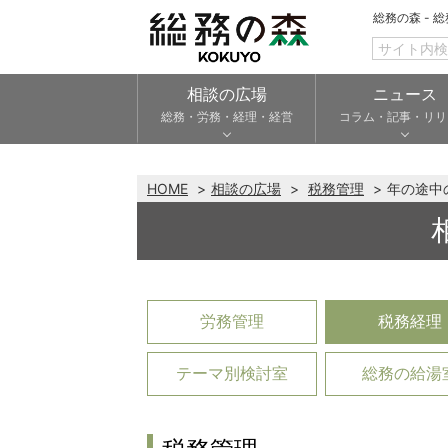
総務の森 - 
相談の広場
ニュース
総務・労務・経理・経営
コラム・記事・リリ
HOME
相談の広場
税務管理
年の途中
労務管理
税務経理
テーマ別検討室
総務の給湯