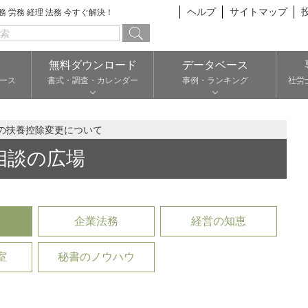
ヘルプ
サイトマップ
総務 労務 経理 法務 今すぐ解決！
無料ダウンロード
データベース
ース
書式・調査・カレンダー
事例・ランキング
社労
の扶養控除変更について
相談の広場
企業法務
経営の知恵
室
秘書のノウハウ