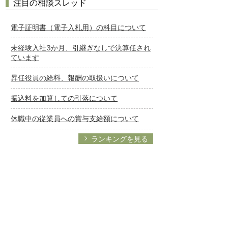
注目の相談スレッド
電子証明書（電子入札用）の科目について
未経験入社3か月、引継ぎなしで決算任され
ています
昇任役員の給料、報酬の取扱いについて
振込料を加算しての引落について
休職中の従業員への賞与支給額について
ランキングを見る