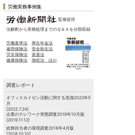
労働実務事例集
監修提供
法解釈から実務処理までのＱ＆Ａを分類収録
労働基準法
厚生年金法
雇用保険法
安全衛生法
労災保険法
派遣法
健康保険法
徴収法 ほか
調査レポート
オフィスカイゼン活動に関する意識2022年5
月
[2022.7.24]
企業のテレワーク実態調査2019年10月版
[2019.11.12]
総務担当者の環境調査2018年4月版
[2018.10.10]