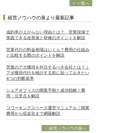
一覧へ
経営ノウハウの泉より最新記事
成約率が上がらない理由とは？ 営業現場で
実践できる改善策と研修のポイントを解説
営業代行の料金相場はいくら？費用の仕組み
と比較する際のポイントを解説
営業のアポ獲得を外注するべき会社とは？｜
アポ獲得代行を検討する前に知っておきたい
4つの判断基準
シェアオフィスの開業手順と成功戦略！費
用・注意点を解説
コワーキングスペース運営マニュアル｜開業
費用から収益化まで網羅解説
経営ノウハウの泉へ