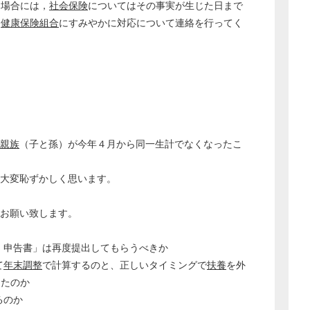
る場合には，
社会保険
についてはその事実が生じた日まで
る
健康保険組合
にすみやかに対応について連絡を行ってく
親族
（子と孫）が今年４月から同一生計でなくなったこ
、大変恥ずかしく思います。
をお願い致します。
どのカテゴリーに投稿しますか？
選択してください
）申告書」は再度提出してもらうべきか
て
年末調整
で計算するのと、正しいタイミングで
扶養
を外
労務管理
ったのか
税務経理
るのか
企業法務