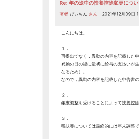
Re: 年の途中の扶養控除変更につい
著者
ぴぃちん
さん
2021年12月09日 1
こんにちは。
１．
再提出でなく，異動の内容を記載した
異動の日の後に最初に給与の支払いが
なるため）。
なので，異動の内容を記載した申告書
２．
年末調整
を受けることによって
扶養控
３．
税
扶養について
は最終的には
年末調整