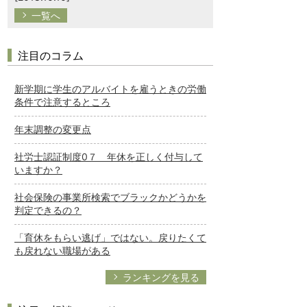
一覧へ
注目のコラム
新学期に学生のアルバイトを雇うときの労働
条件で注意するところ
年末調整の変更点
社労士認証制度0７ 年休を正しく付与して
いますか？
社会保険の事業所検索でブラックかどうかを
判定できるの？
「育休をもらい逃げ」ではない。戻りたくて
も戻れない職場がある
ランキングを見る