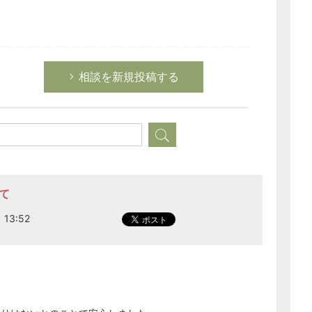
経営の知恵
総務の給湯室
秘書のノウハウ
相談を新規投稿する
次へ
て
13:52