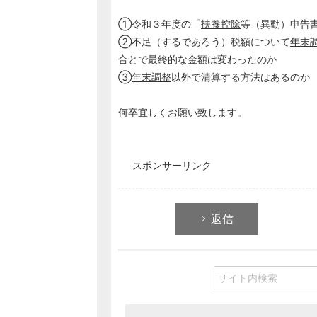
①令和３年度の「
扶養控除
等（異動）申告
②不足（するであろう）税額について
年末
合とで最終的な金額は変わったのか
③
年末調整
以外で清算する方法はあるのか
何卒宜しくお願い致します。
スポンサーリンク
返信