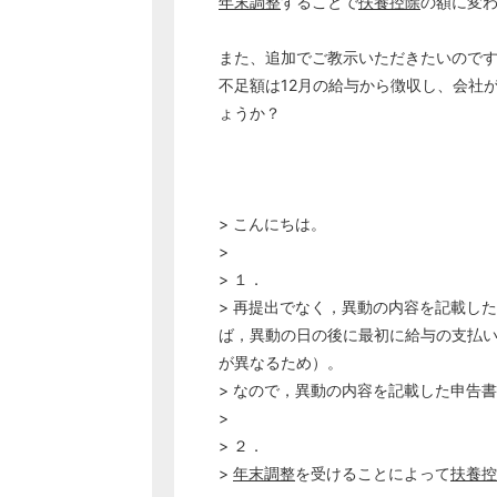
年末調整
することで
扶養控除
の額に変
また、追加でご教示いただきたいので
不足額は12月の給与から徴収し、会社
ょうか？
> こんにちは。
>
> １．
> 再提出でなく，異動の内容を記載し
ば，異動の日の後に最初に給与の支払
が異なるため）。
> なので，異動の内容を記載した申告
>
> ２．
>
年末調整
を受けることによって
扶養控