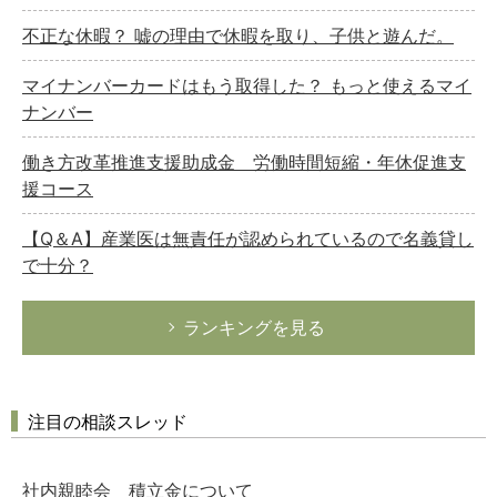
不正な休暇？ 嘘の理由で休暇を取り、子供と遊んだ。
マイナンバーカードはもう取得した？ もっと使えるマイ
ナンバー
働き方改革推進支援助成金 労働時間短縮・年休促進支
援コース
【Q＆A】産業医は無責任が認められているので名義貸し
で十分？
ランキングを見る
注目の相談スレッド
社内親睦会 積立金について