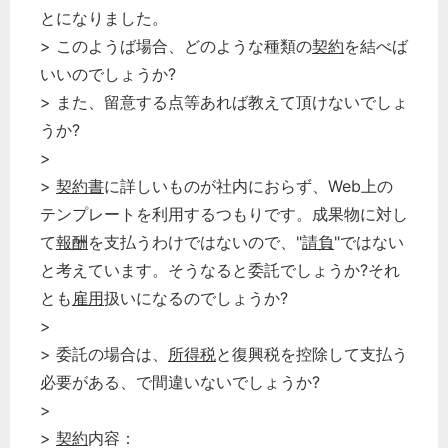
とになりました。
> このようば場合、どのような種類の
契約
を結べば
いいのでしょうか?
> また、留意する点等あれば教えて頂けないでしょ
うか?
>
>
契約書
に詳しいものが社内におらず、Web上の
テンプレートを利用するつもりです。成果物に対し
て
報酬
を支払うわけではないので、"
請負
"ではない
と考えています。そうなると委託でしょうか?それ
とも
雇用
扱いになるのでしょうか?
>
> 委託の場合は、
所得税
と復興税を控除して支払う
必要がある、で間違いないでしょうか?
>
>
契約
内容：