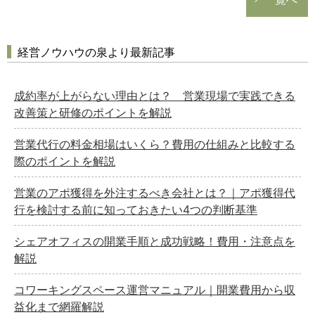
経営ノウハウの泉より最新記事
成約率が上がらない理由とは？ 営業現場で実践できる
改善策と研修のポイントを解説
営業代行の料金相場はいくら？費用の仕組みと比較する
際のポイントを解説
営業のアポ獲得を外注するべき会社とは？｜アポ獲得代
行を検討する前に知っておきたい4つの判断基準
シェアオフィスの開業手順と成功戦略！費用・注意点を
解説
コワーキングスペース運営マニュアル｜開業費用から収
益化まで網羅解説