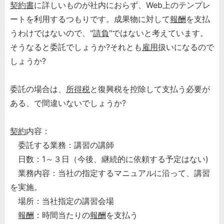
契約書
に詳しいものが社内におらず、Web上のテンプレ
ートを利用するつもりです。成果物に対して
報酬
を支払
うわけではないので、"
請負
"ではないと考えています。
そうなると委託でしょうか?それとも
雇用
扱いになるので
しょうか?
委託の場合は、
所得税
と復興税を控除して支払う必要が
ある、で間違いないでしょうか?
契約
内容：
委託する業務：講習の講師
日数：1～３日（今後、継続的に依頼する予定はない)
業務内容：当社の指定するマニュアルに沿って、講習
を実施。
場所：当社指定の講習会場
報酬
：時間当たりの
報酬
を支払う