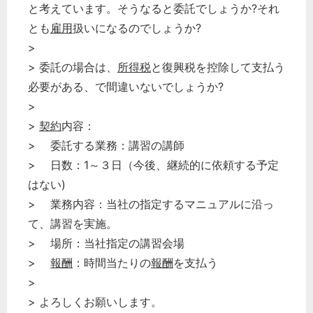
と考えています。そうなると委託でしょうか?それ
とも
雇用
扱いになるのでしょうか?
>
> 委託の場合は、
所得税
と復興税を控除して支払う
必要がある、で間違いないでしょうか?
>
>
契約
内容：
> 委託する業務：講習の講師
> 日数：1～３日（今後、継続的に依頼する予定
はない)
> 業務内容：当社の指定するマニュアルに沿っ
て、講習を実施。
> 場所：当社指定の講習会場
>
報酬
：時間当たりの
報酬
を支払う
>
> よろしくお願いします。