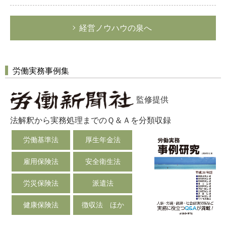
経営ノウハウの泉へ
労働実務事例集
監修提供
法解釈から実務処理までのＱ＆Ａを分類収録
労働基準法
厚生年金法
雇用保険法
安全衛生法
労災保険法
派遣法
健康保険法
徴収法 ほか