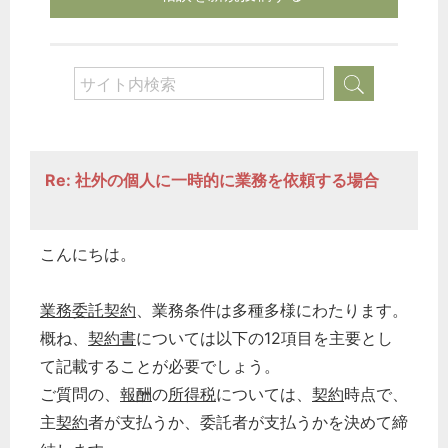
Re: 社外の個人に一時的に業務を依頼する場合
こんにちは。
業務委託
契約
、業務条件は多種多様にわたります。
概ね、
契約書
については以下の12項目を主要とし
て記載することが必要でしょう。
ご質問の、
報酬
の
所得税
については、
契約
時点で、
主
契約
者が支払うか、委託者が支払うかを決めて締