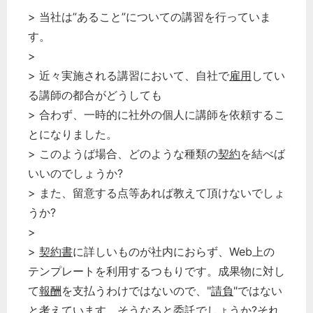
> 当社は”あること”についての講習を行っていま
す。
>
> 近々実施される講習において、自社で
雇用
してい
る講師の都合がどうしても
> 合わず、一時的に社外の個人に講師を依頼するこ
とになりました。
> このようば場合、どのような種類の
契約
を結べば
いいのでしょうか?
> また、留意する点等あれば教えて頂けないでしょ
うか?
>
>
契約書
に詳しいものが社内におらず、Web上の
テンプレートを利用するつもりです。成果物に対し
て
報酬
を支払うわけではないので、"
請負
"ではない
と考えています。そうなると委託でしょうか?それ