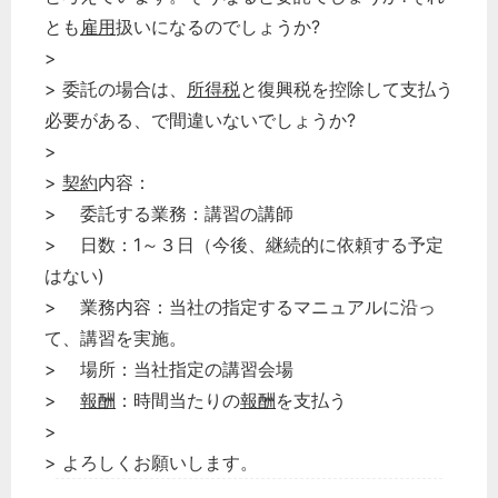
とも
雇用
扱いになるのでしょうか?
>
> 委託の場合は、
所得税
と復興税を控除して支払う
必要がある、で間違いないでしょうか?
>
どのカテゴリーに投稿しますか？
>
契約
内容：
選択してください
> 委託する業務：講習の講師
労務管理
> 日数：1～３日（今後、継続的に依頼する予定
はない)
税務経理
> 業務内容：当社の指定するマニュアルに沿っ
企業法務
て、講習を実施。
経営の知恵
> 場所：当社指定の講習会場
総務の給湯室
>
報酬
：時間当たりの
報酬
を支払う
秘書のノウハウ
>
次へ
> よろしくお願いします。