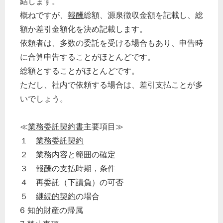
結します。
概ねですが、
報酬
総額、源泉徴収金額を記載し、総
額か差引金額化を決め記載します。
依頼者は、多数の委託を受ける場合もあり、申告時
に合算申告することがほとんどです。
総額とすることがほとんどです。
ただし、社内で依頼する場合は、差引支払ことが多
いでしょう。
≪
業務委託
契約書
主要項目≫
１
業務委託
契約
２ 業務内容と範囲の確定
３
報酬
の支払時期，条件
４ 再委託（下
請負
）の可否
５
継続的契約
の場合
6 知的財産の帰属