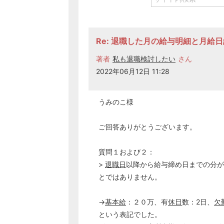
Re: 退職した月の給与明細と月給
著者
私も退職検討したい
さん
2022年06月12日 11:28
うみのこ様
ご回答ありがとうございます。
質問１および２：
>
退職日
以降から給与締め日までの分が
とではありません。
→
基本給
：２０万、有
休日
数：2日、
欠
という表記でした。