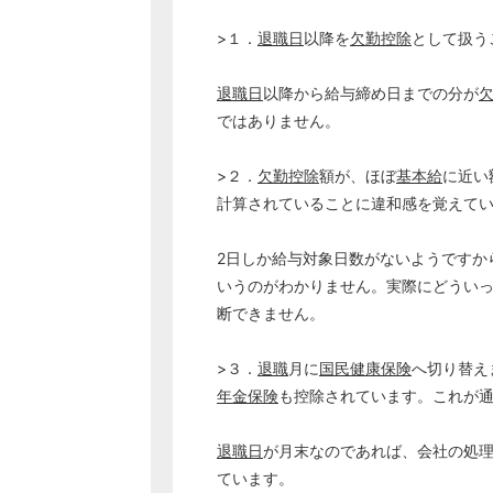
>１．
退職日
以降を
欠勤控除
として扱う
退職日
以降から給与締め日までの分が
ではありません。
>２．
欠勤控除
額が、ほぼ
基本給
に近い
計算されていることに違和感を覚えて
2日しか給与対象日数がないようですか
いうのがわかりません。実際にどうい
断できません。
>３．
退職
月に
国民健康保険
へ切り替え
年金保険
も控除されています。これが
退職日
が月末なのであれば、会社の処
ています。