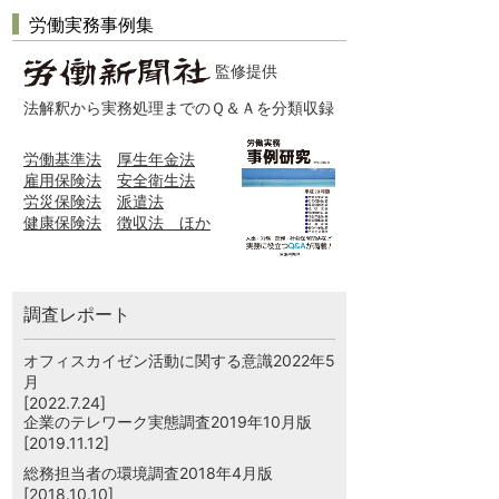
労働実務事例集
監修提供
法解釈から実務処理までのＱ＆Ａを分類収録
労働基準法
厚生年金法
雇用保険法
安全衛生法
労災保険法
派遣法
健康保険法
徴収法 ほか
調査レポート
オフィスカイゼン活動に関する意識2022年5
月
[2022.7.24]
企業のテレワーク実態調査2019年10月版
[2019.11.12]
総務担当者の環境調査2018年4月版
[2018.10.10]