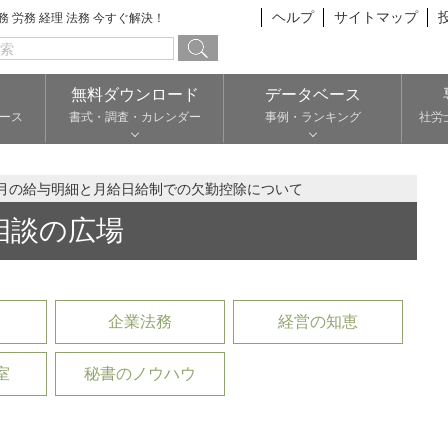
ヘルプ
サイトマップ
総務 労務 経理 法務 今すぐ解決！
無料ダウンロード
データベース
ース
書式・調査・カレンダー
事例・ランキング
社労
月の給与明細と月給日給制での欠勤控除について
相談の広場
企業法務
経営の知恵
室
秘書のノウハウ