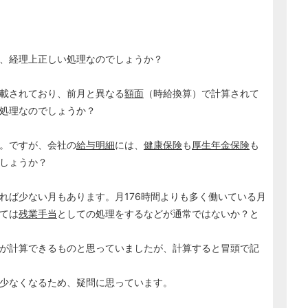
、経理上正しい処理なのでしょうか？
載されており、前月と異なる
額面
（時給換算）で計算されて
処理なのでしょうか？
。ですが、会社の
給与明細
には、
健康保険
も
厚生年金保険
も
しょうか？
れば少ない月もあります。月176時間よりも多く働いている月
ては
残業手当
としての処理をするなどが通常ではないか？と
が計算できるものと思っていましたが、計算すると冒頭で記
少なくなるため、疑問に思っています。