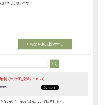
だければ心強いです。
相談を新規投稿する
どのカテゴリーに投稿しますか？
日給制での欠勤控除について
選択してください
0:09
労務管理
税務経理
からないので、それ以外について回答します。
企業法務