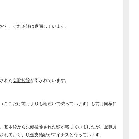
おり、それ以降は
退職
しています。
された
欠勤控除
が引かれています。
（ここだけ前月よりも桁違いで減っています）も前月同様に
、
基本給
から
欠勤控除
された額が載っていましたが、
退職
月
されており、
現金
支給額がマイナスとなっています。