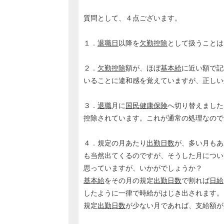
質問として、４点ございます。
１．
退職日
以降を
欠勤控除
として扱うことは
２．
欠勤控除
額が、ほぼ
基本給
に近い額で記
いることに違和感を覚えていますが、正しい
３．
退職
月に
国民健康保険
へ切り替えました
控除されています。これが通常の処理なので
４．規定の月あたり
出勤日数
が、多い月もあ
も当然出てくるのですが、そうした月につい
思っていますが、いかがでしょうか？
基本給
をその月の規定
出勤日数
で割れば
日給
したように一律で時給がはじき出されます。
規定
出勤日数
が少ない月であれば、支給額が