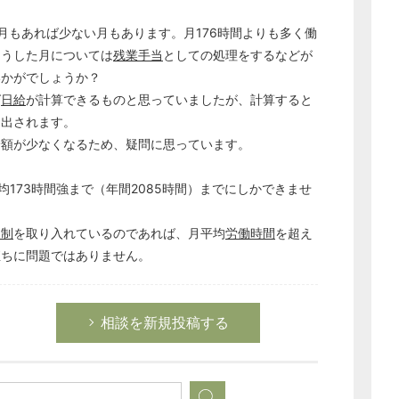
月もあれば少ない月もあります。月176時間よりも多く働
そうした月については
残業手当
としての処理をするなどが
いかがでしょうか？
ば
日給
が計算できるものと思っていましたが、計算すると
き出されます。
給額が少なくなるため、疑問に思っています。
均173時間強まで（年間2085時間）までにしかできませ
間制
を取り入れているのであれば、月平均
労働時間
を超え
直ちに問題ではありません。
相談を新規投稿する