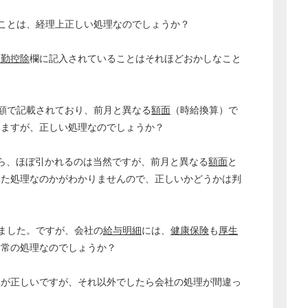
経営の知恵
ことは、経理上正しい処理なのでしょうか？
総務の給湯室
秘書のノウハウ
欠勤控除
欄に記入されていることはそれほどおかしなこと
次へ
額で記載されており、前月と異なる
額面
（時給換算）で
いますが、正しい処理なのでしょうか？
ら、ほぼ引かれるのは当然ですが、前月と異なる
額面
と
った処理なのかがわかりませんので、正しいかどうかは判
ました。ですが、会社の
給与明細
には、
健康保険
も
厚生
通常の処理なのでしょうか？
理が正しいですが、それ以外でしたら会社の処理が間違っ