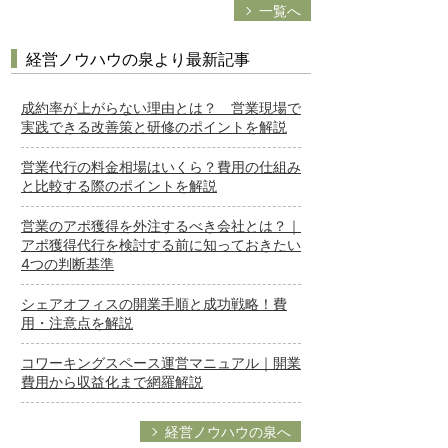
一覧へ
経営ノウハウの泉より最新記事
成約率が上がらない理由とは？ 営業現場で
実践できる改善策と研修のポイントを解説
営業代行の料金相場はいくら？費用の仕組み
と比較する際のポイントを解説
営業のアポ獲得を外注するべき会社とは？｜
アポ獲得代行を検討する前に知っておきたい
4つの判断基準
シェアオフィスの開業手順と成功戦略！費
用・注意点を解説
コワーキングスペース運営マニュアル｜開業
費用から収益化まで網羅解説
経営ノウハウの泉へ