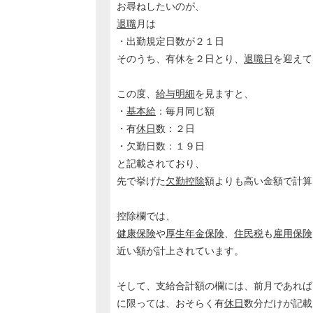
お尋ねしたいのが、
退職
月は
・出勤規定日数が２１日
そのうち、有休を２日とり、
退職日
を迎えて
この度、
給与明細
を見ますと、
・
基本給
：毎月同じ額
・有
休日
数：２日
・欠勤日数：１９日
と記載されており、
先で挙げた
欠勤控除
額よりも高い金額で計算
控除欄では、
健康保険
や
厚生年金保険
、
住民税
も
雇用保険
近い額が計上されています。
そして、支給合計額の欄には、前月であれば
に限っては、おそらく有
休日
数分だけが記載