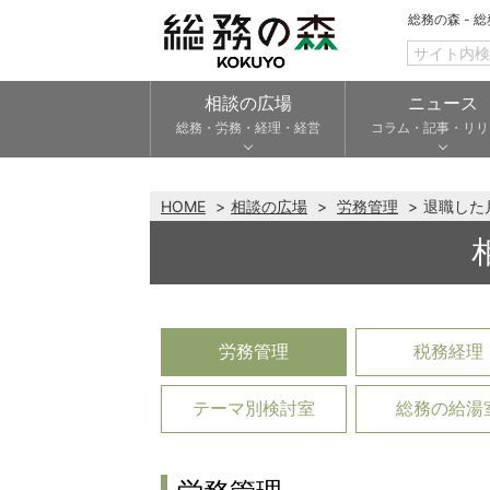
総務の森 - 
相談の広場
ニュース
総務・労務・経理・経営
コラム・記事・リリ
HOME
相談の広場
労務管理
退職した
労務管理
税務経理
テーマ別検討室
総務の給湯