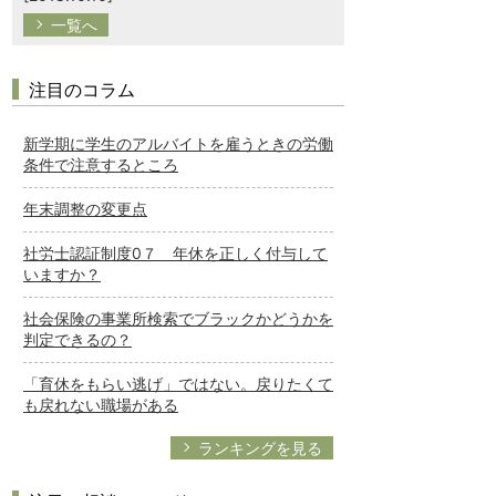
一覧へ
注目のコラム
新学期に学生のアルバイトを雇うときの労働
条件で注意するところ
年末調整の変更点
社労士認証制度0７ 年休を正しく付与して
いますか？
社会保険の事業所検索でブラックかどうかを
判定できるの？
「育休をもらい逃げ」ではない。戻りたくて
も戻れない職場がある
ランキングを見る