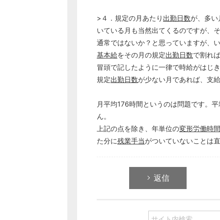
>４．規定の月あたり
出勤日数
が、多い
いている月も当然出てくるのですが、
通常ではないか？と思っていますが、
基本給
をその月の規定
出勤日数
で割れ
冒頭で記したように一律で時給がはじ
規定
出勤日数
が少ない月であれば、支
月平均176時間というのは問題です。平
ん。
上記の点を除き、年単位の
変形労働時
た分に
残業手当
がついていないことは
返信