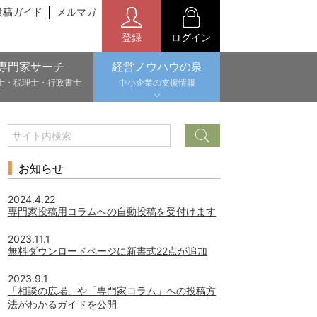
投稿ガイド
メルマガ
登録
ログイン
専門家サーチ
経営ノウハウの泉
士・税理士・行政書士
中小企業の支援情報
お知らせ
2024.4.22
専門家投稿用コラムへの自動投稿を受付けます
2023.11.1
無料ダウンロードページに新書式22点が追加
2023.9.1
「相談の広場」や「専門家コラム」への投稿方
法がわかるガイドを公開