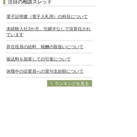
注目の相談スレッド
電子証明書（電子入札用）の科目について
未経験入社3か月、引継ぎなしで決算任され
ています
昇任役員の給料、報酬の取扱いについて
振込料を加算しての引落について
休職中の従業員への賞与支給額について
ランキングを見る