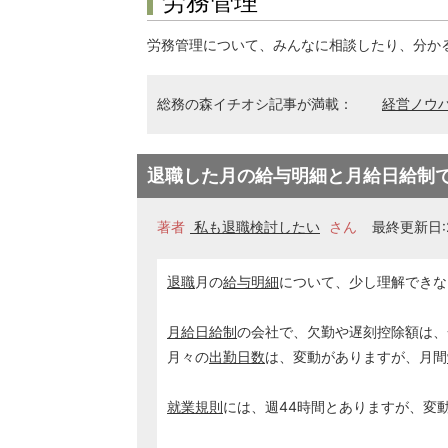
労務管理
労務管理について、みんなに相談したり、分か
総務の森イチオシ記事が満載：
経営ノウ
退職した月の給与明細と月給日給制
著者
私も退職検討したい
さん
最終更新日:2
退職
月の
給与明細
について、少し理解できな
月給日給制
の会社で、欠勤や遅刻控除額は、
月々の
出勤日数
は、変動がありますが、月間
就業規則
には、週44時間とありますが、変