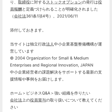
り、
取締役
に対する
ストックオプション
の発行は
役
員報酬
と定義づけられることが明確化されました
（
会社法
361条1項4号）。2021/06/11
添付しておきます。
当サイトは独立行政
法人
中小企業基盤整備機構が運
営しています
© 2004 Organization for Small & Medium
Enterprises and Regional Innovation, JAPAN
中小企業経営者の課題解決をサポートする最新の支
援情報や事例をお届けします。
ホーム＞ビジネスQ&A＞強い組織を作りたい
会社法
上の
役員賞与
の取り扱いについて教えてくだ
さい