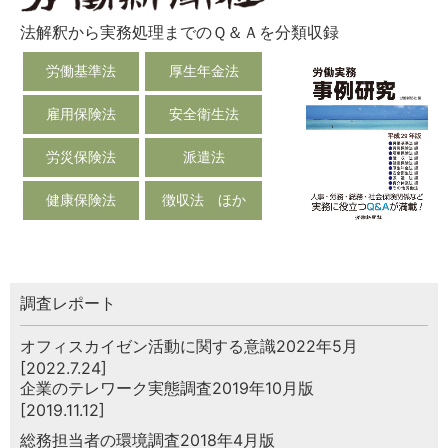
法解釈から実務処理までのＱ＆Ａを分類収録
労働基準法
厚生年金法
雇用保険法
安全衛生法
労災保険法
派遣法
健康保険法
徴収法 ほか
調査レポート
オフィスカイゼン活動に関する意識2022年5月
[2022.7.24]
企業のテレワーク実態調査2019年10月版
[2019.11.12]
総務担当者の環境調査2018年4月版