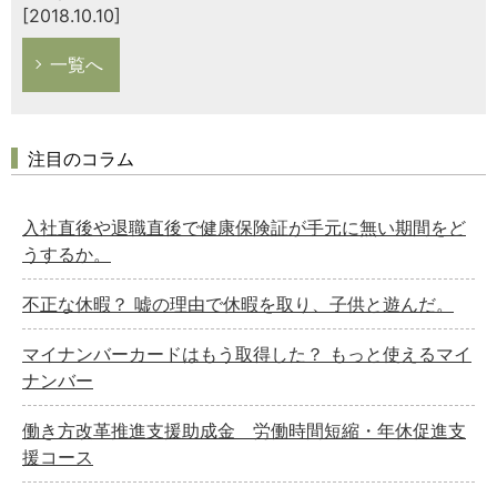
[2018.10.10]
一覧へ
注目のコラム
入社直後や退職直後で健康保険証が手元に無い期間をど
うするか。
不正な休暇？ 嘘の理由で休暇を取り、子供と遊んだ。
マイナンバーカードはもう取得した？ もっと使えるマイ
ナンバー
働き方改革推進支援助成金 労働時間短縮・年休促進支
援コース