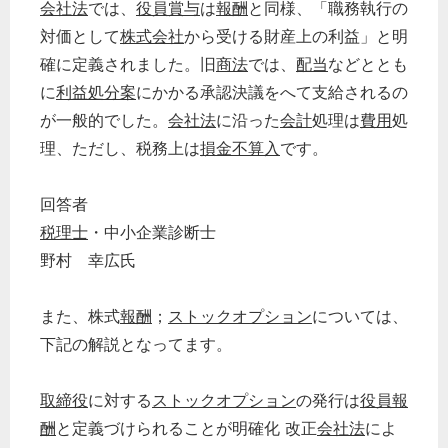
会社法
では、
役員賞与
は
報酬
と同様、「職務執行の
対価として
株式会社
から受ける財産上の利益」と明
確に定義されました。旧
商法
では、
配当
などととも
に
利益処分案
にかかる承認決議をへて支給されるの
が一般的でした。
会社法
に沿った
会計
処理は
費用
処
理、ただし、税務上は
損金不算入
です。
回答者
税理士
・中小企業診断士
野村 幸広氏
また、株式
報酬
；
ストックオプション
については、
下記の解説となってます。
取締役
に対する
ストックオプション
の発行は
役員報
酬
と定義づけられることが明確化 改正
会社法
によ