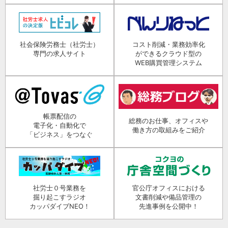
社会保険労務士（社労士）
コスト削減・業務効率化
専門の求人サイト
ができるクラウド型の
WEB購買管理システム
帳票配信の
総務のお仕事、オフィスや
電子化・自動化で
働き方の取組みをご紹介
「ビジネス」をつなぐ
社労士０号業務を
官公庁オフィスにおける
掘り起こすラジオ
文書削減や備品管理の
カッパダイブNEO！
先進事例を公開中！