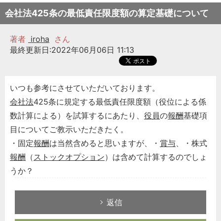
会社法425条の最低責任限度額の算定基礎について
著者
iroha
さん
最終更新日:2022年06月06日 11:13
いつも参考にさせていただいております。
会社法
425条に規定する最低責任限度額（役位による係
数計算による）を試算するにあたり、
役員
の
報酬
基礎項
目についてご教示いただきたく。
・固定
報酬
は当然含めると思いますが、・
賞与
、・株式
報酬
（
ストックオプション
）は含めて計算するのでしょ
うか？
返信