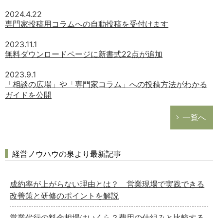
2024.4.22
専門家投稿用コラムへの自動投稿を受付けます
どのカテゴリーに投稿しますか？
選択してください
2023.11.1
無料ダウンロードページに新書式22点が追加
労務管理
税務経理
2023.9.1
「相談の広場」や「専門家コラム」への投稿方法がわかる
企業法務
ガイドを公開
経営の知恵
一覧へ
総務の給湯室
秘書のノウハウ
次へ
経営ノウハウの泉より最新記事
成約率が上がらない理由とは？ 営業現場で実践できる
改善策と研修のポイントを解説
営業代行の料金相場はいくら？費用の仕組みと比較する