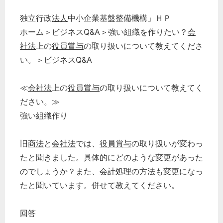
独立行政
法人
中小企業基盤整備機構」ＨＰ
ホーム＞ビジネスQ&A＞強い組織を作りたい？
会
社法
上の
役員賞与
の取り扱いについて教えてくださ
い。＞ビジネスQ&A
≪
会社法
上の
役員賞与
の取り扱いについて教えてく
ださい。≫
強い組織作り
旧
商法
と
会社法
では、
役員賞与
の取り扱いが変わっ
たと聞きました。具体的にどのような変更があった
のでしょうか？また、
会計
処理の方法も変更になっ
たと聞いています。併せて教えてください。
回答