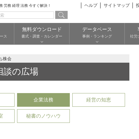
ヘルプ
サイトマップ
総務 労務 経理 法務 今すぐ解決！
無料ダウンロード
データベース
ース
書式・調査・カレンダー
事例・ランキング
社労
ち株会
相談の広場
企業法務
経営の知恵
室
秘書のノウハウ