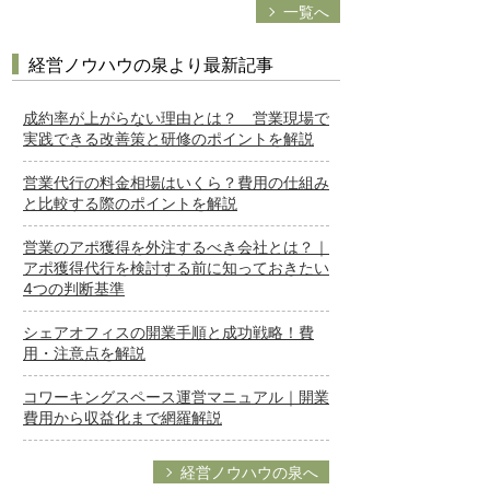
一覧へ
経営ノウハウの泉より最新記事
成約率が上がらない理由とは？ 営業現場で
実践できる改善策と研修のポイントを解説
営業代行の料金相場はいくら？費用の仕組み
と比較する際のポイントを解説
営業のアポ獲得を外注するべき会社とは？｜
アポ獲得代行を検討する前に知っておきたい
4つの判断基準
シェアオフィスの開業手順と成功戦略！費
用・注意点を解説
コワーキングスペース運営マニュアル｜開業
費用から収益化まで網羅解説
経営ノウハウの泉へ