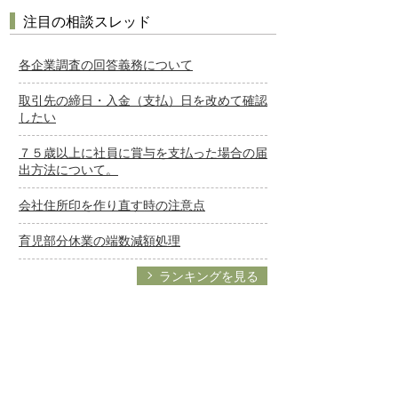
注目の相談スレッド
各企業調査の回答義務について
取引先の締日・入金（支払）日を改めて確認
したい
７５歳以上に社員に賞与を支払った場合の届
出方法について。
会社住所印を作り直す時の注意点
育児部分休業の端数減額処理
ランキングを見る