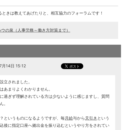
るときは教えてあげたりと、相互協力のフォーラムです！
ハウの泉（人事労務～働き方対策まで）
月14日 15:12
設立されました。
はあまりよくわかりません。
に過ぎず理解されている方は少ないように感じますし、質問
ん。
？というものになるようですが、毎
月給
与から
天引き
という
込後に指定口座へ拠出金を振り込むというやり方をされてい