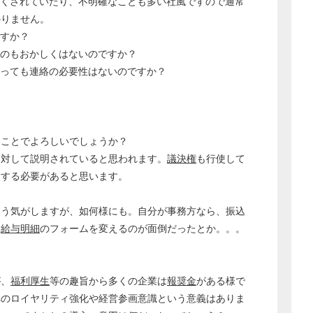
よくされていたり、不明確なことも多い社風ですので通常
かりません。
ですか？
のもおかしくはないのですか？
なっても連絡の必要性はないのですか？
うことでよろしいでしょうか？
に対して説明されていると思われます。
議決権
も行使して
クする必要があると思います。
いう気がしますが、如何様にも。自分が事務方なら、振込
、
給与明細
のフォームを変えるのが面倒だったとか。。。
が、
福利厚生
等の趣旨から多くの企業は
報奨金
がある様で
へのロイヤリティ強化や経営参画意識という意義はありま