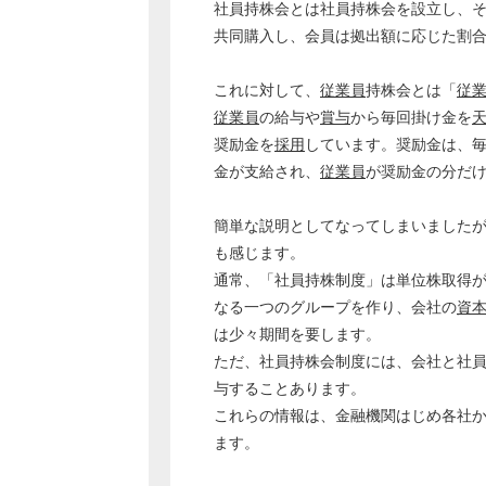
社員持株会とは社員持株会を設立し、
共同購入し、会員は拠出額に応じた割
これに対して、
従業員
持株会とは「
従
従業員
の給与や
賞与
から毎回掛け金を
奨励金を
採用
しています。奨励金は、
金が支給され、
従業員
が奨励金の分だ
簡単な説明としてなってしまいました
も感じます。
通常、「社員持株制度」は単位株取得
なる一つのグループを作り、会社の
資
は少々期間を要します。
ただ、社員持株会制度には、会社と社
与することあります。
これらの情報は、金融機関はじめ各社
ます。