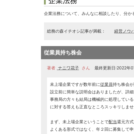
企業法務
企業法務について、みんなに相談したり、分か
総務の森イチオシ記事が満載：
経営ノウ
従業員持ち株会
著者
ナニワ花子
さん
最終更新日:2022年07
未上場企業ですが数年前に
従業員
持ち株会が
設立前に簡単な説明会はありましたが、詳細
事務局の方々も結局は機械的に処理している
に対する答えも正直なところスッキリしませ
まず、未上場企業ということで
配当
還元方式
よくある形式ではなく、年２回に募集して申