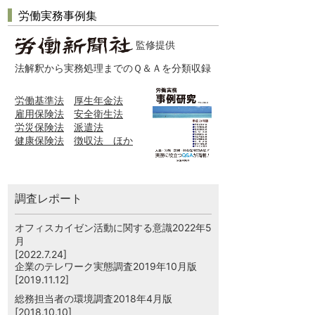
労働実務事例集
監修提供
法解釈から実務処理までのＱ＆Ａを分類収録
労働基準法
厚生年金法
雇用保険法
安全衛生法
労災保険法
派遣法
健康保険法
徴収法 ほか
調査レポート
オフィスカイゼン活動に関する意識2022年5
月
[2022.7.24]
企業のテレワーク実態調査2019年10月版
[2019.11.12]
総務担当者の環境調査2018年4月版
[2018.10.10]