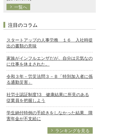
一覧へ
注目のコラム
スタートアップの人事労務 １６ 入社時提
出の書類の意味
家族がインフルエンザだが、自分は元気なの
に仕事を休まされた。
令和３年－労災法問３－Ｂ「特別加入者に係
る通勤災害」
社労士認証制度13 健康結果に所見のある
従業員を把握しよう
学生納付特例の手続きをしなかった結果、障
害年金が不支給に
ランキングを見る