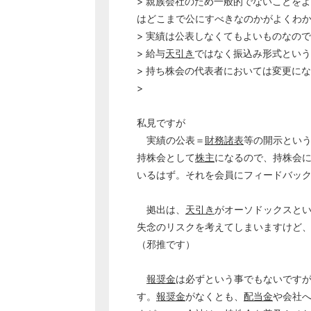
> 親族会社のため一般的でないことを
はどこまで公にすべきなのかがよくわ
> 実績は公表しなくてもよいものなの
> 給与
天引き
ではなく振込み形式という
> 持ち株会の代表者においては変更に
>
私見ですが
実績の公表＝
財務諸表
等の開示とい
持株会として
株主
になるので、持株会
いるはず。それを会員にフィードバッ
拠出は、
天引き
がオーソドックスと
失念のリスクを考えてしまいますけど
（邪推です）
報奨金
は必ずという事でもないです
す。
報奨金
がなくとも、
配当金
や会社