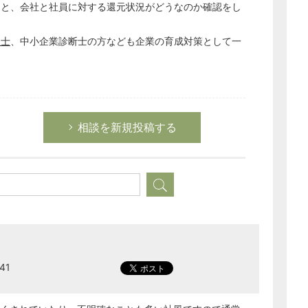
とと、会社と社員に対する還元状況がどうなのか確認をし
秘書のノウハウ
次へ
理士
、中小企業診断士の方なども企業の育成対策として一
相談を新規投稿する
41