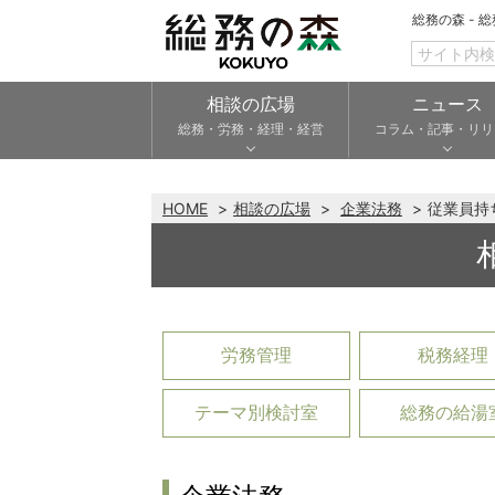
総務の森 - 
相談の広場
ニュース
総務・労務・経理・経営
コラム・記事・リリ
HOME
相談の広場
企業法務
従業員持
労務管理
税務経理
テーマ別検討室
総務の給湯