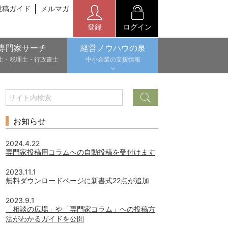
投稿ガイド
メルマガ
登録
ログイン
専門家サーチ
経営ノウハウの泉
士・税理士・行政書士
中小企業の支援情報
お知らせ
2024.4.22
専門家投稿用コラムへの自動投稿を受付けます
2023.11.1
無料ダウンロードページに新書式22点が追加
2023.9.1
「相談の広場」や「専門家コラム」への投稿方
法がわかるガイドを公開