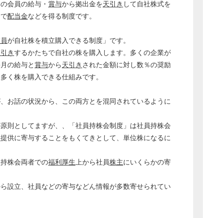
その会員の給与・
賞与
から拠出金を
天引き
して自社株式を
合で
配当金
などを得る制度です。
業員
が自社株を積立購入できる制度」です。
天引き
するかたちで自社の株を購入します。多くの企業が
毎月の給与と
賞与
から
天引き
された金額に対し数％の奨励
け多く株を購入できる仕組みです。
が、お話の状況から、この両方とを混同されているように
が原則としてますが、、「社員持株会制度」は社員持株会
どのカテゴリーに投稿しますか？
本
提供に寄与することをもくてきとして、単位株になるに
選択してください
労務管理
員持株会両者での
福利厚生
上から社員
株主
にいくらかの寄
税務経理
から設立、社員などの寄与などん情報が多数寄せられてい
企業法務
経営の知恵
総務の給湯室