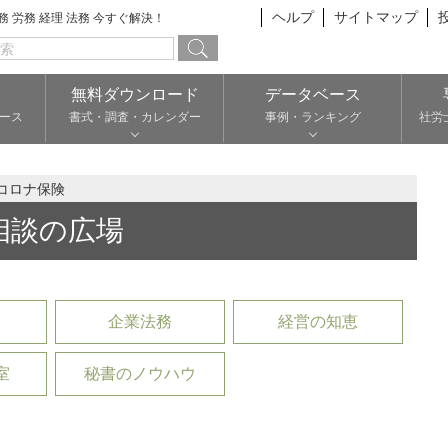
ヘルプ
サイトマップ
総務 労務 経理 法務 今すぐ解決！
無料ダウンロード
データベース
ース
書式・調査・カレンダー
事例・ランキング
社労
コロナ保険
相談の広場
企業法務
経営の知恵
室
秘書のノウハウ