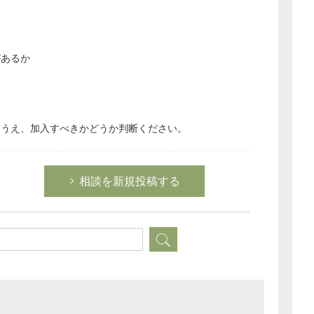
があるか
たうえ、加入すべきかどうか判断ください。
相談を新規投稿する
どのカテゴリーに投稿しますか？
選択してください
労務管理
税務経理
企業法務