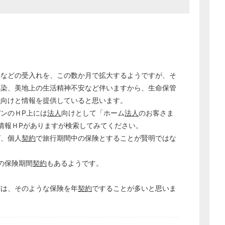
経営の知恵
総務の給湯室
秘書のノウハウ
次へ
客などの受入れを、この数か月で拡大するようですが、そ
感染、美地上の生活精神不安など伴いますから、生命保管
人
向けと情報を提供していると思います。
ンのＨP上には
法人
向けとして「ホーム
法人
のお客さま
る情報ＨPがありますが検索してみてください。
ば、個人
契約
で旅行期間中の保険とすることが賢明ではな
の保険期間
契約
もあるようです。
どは、そのような保険を年
契約
ですることが多いと思いま