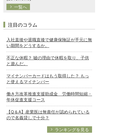
一覧へ
注目のコラム
入社直後や退職直後で健康保険証が手元に無
い期間をどうするか。
不正な休暇？ 嘘の理由で休暇を取り、子供
と遊んだ。
マイナンバーカードはもう取得した？ もっ
と使えるマイナンバー
働き方改革推進支援助成金 労働時間短縮・
年休促進支援コース
【Q＆A】産業医は無責任が認められている
ので名義貸しで十分？
ランキングを見る