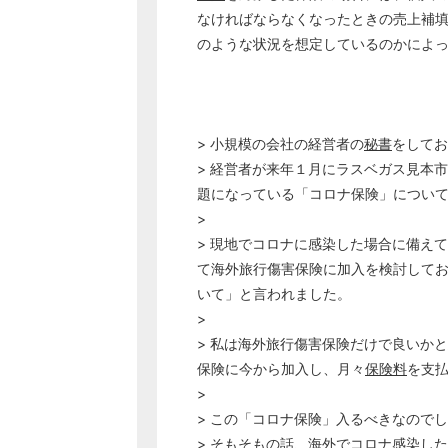
なければならなくなったときの売上補
のような状況を想定しているのかによ
> 小規模の会社の経営者の
秘書
をしてお
> 経営者が来年１月にラスベガス見本
題になっている「コロナ保険」につい
>
> 現地でコロナに感染した場合に備え
て海外旅行傷害保険に加入を検討して
いて」と言われました。
>
> 私は海外旅行傷害保険だけで良いか
保険に今から加入し、月々
保険料
を支
>
> この「コロナ保険」入るべきなので
> そもそもの話、海外でコロナ感染し