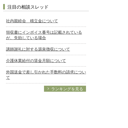
注目の相談スレッド
社内親睦会 積立金について
領収書にインボイス番号は記載されている
が、失効している場合
講師謝礼に対する源泉徴収について
介護休業給付の賃金月額について
外国送金で差し引かれた手数料の請求につい
て
ランキングを見る