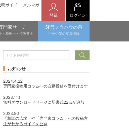
投稿ガイド
メルマガ
登録
ログイン
専門家サーチ
経営ノウハウの泉
士・税理士・行政書士
中小企業の支援情報
お知らせ
2024.4.22
専門家投稿用コラムへの自動投稿を受付けます
2023.11.1
無料ダウンロードページに新書式22点が追加
2023.9.1
「相談の広場」や「専門家コラム」への投稿方
法がわかるガイドを公開