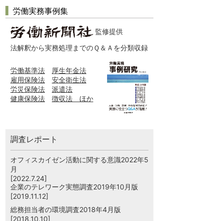
労働実務事例集
監修提供
法解釈から実務処理までのＱ＆Ａを分類収録
労働基準法
厚生年金法
雇用保険法
安全衛生法
労災保険法
派遣法
健康保険法
徴収法 ほか
調査レポート
オフィスカイゼン活動に関する意識2022年5
月
[2022.7.24]
企業のテレワーク実態調査2019年10月版
[2019.11.12]
総務担当者の環境調査2018年4月版
[2018.10.10]