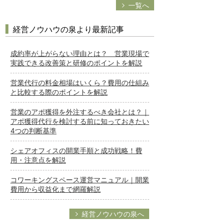
一覧へ
経営ノウハウの泉より最新記事
成約率が上がらない理由とは？ 営業現場で
実践できる改善策と研修のポイントを解説
営業代行の料金相場はいくら？費用の仕組み
と比較する際のポイントを解説
営業のアポ獲得を外注するべき会社とは？｜
アポ獲得代行を検討する前に知っておきたい
4つの判断基準
シェアオフィスの開業手順と成功戦略！費
用・注意点を解説
コワーキングスペース運営マニュアル｜開業
費用から収益化まで網羅解説
経営ノウハウの泉へ