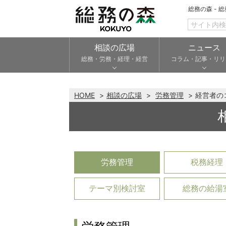
総務の森 - 
相談の広場
ニュース
総務・労務・経理・経営
コラム・記事・リリ
HOME
相談の広場
労務管理
経営者の
労務管理
税務経理
テーマ別検討室
総務の給湯