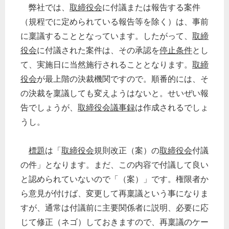
弊社では、
取締役会
に付議または報告する案件
（規程でに定められている報告等を除く）は、事前
に稟議することとなっています。したがって、
取締
役会
に付議された案件は、その承認を
停止条件
とし
て、実施日に当然施行されることとなります。
取締
役会
が最上階の決裁機関ですので。順番的には、そ
の決裁を稟議しても変えようはないと。せいぜい報
告でしょうが、
取締役会議事録
は作成されるでしょ
うし。
標題
は「
取締役会
規則改正（案）の
取締役会
付議
の件」となります。まだ、この内容で付議して良い
と認められていないので「（案）」です。権限者か
ら意見が付けば、変更して再稟議という事になりま
すが、通常は付議前に主要関係者に説明、必要に応
じて修正（ネゴ）しておきますので、再稟議のケー