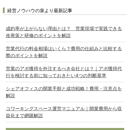
経営ノウハウの泉より最新記事
成約率が上がらない理由とは？ 営業現場で実践できる
改善策と研修のポイントを解説
営業代行の料金相場はいくら？費用の仕組みと比較する
際のポイントを解説
営業のアポ獲得を外注するべき会社とは？｜アポ獲得代
行を検討する前に知っておきたい4つの判断基準
シェアオフィスの開業手順と成功戦略！費用・注意点を
解説
コワーキングスペース運営マニュアル｜開業費用から収
益化まで網羅解説