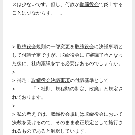
スは少ないです。但し、何故か
取締役会
で炎上する
ことは少なからず。。。
>
取締役会
規則の一部変更を
取締役会
に決議事項と
して付議予定ですが、
取締役会
にて審議了承となっ
た後に、社内稟議をする必要はあるのでしょうか。
>
> 補足：
取締役会決議事項
の付議基準として
> 「・
社則
、規程類の制定、改廃」と規定さ
れております。
どのカテゴリーに投稿しますか？
>
選択してください
> 私の考えでは、
取締役会
規則は
取締役会
において
労務管理
決裁を受けるので、そのまま改正規定として施行さ
税務経理
れるものであると解釈しています。