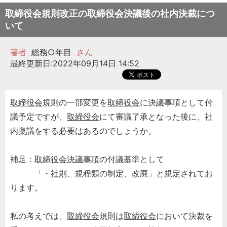
取締役会規則改正の取締役会決議後の社内決裁につ
いて
著者
総務○年目
さん
最終更新日:2022年09月14日 14:52
取締役会
規則の一部変更を
取締役会
に決議事項として付
議予定ですが、
取締役会
にて審議了承となった後に、社
内稟議をする必要はあるのでしょうか。
補足：
取締役会決議事項
の付議基準として
「・
社則
、規程類の制定、改廃」と規定されてお
ります。
私の考えでは、
取締役会
規則は
取締役会
において決裁を