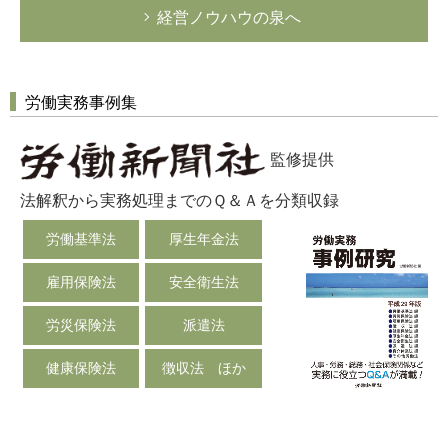
経営ノウハウの泉へ
労働実務事例集
監修提供
法解釈から実務処理までのＱ＆Ａを分類収録
労働基準法
厚生年金法
雇用保険法
安全衛生法
労災保険法
派遣法
健康保険法
徴収法 ほか