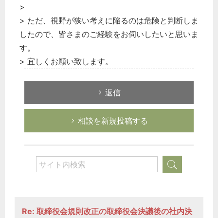
>
企業法務
> ただ、視野が狭い考えに陥るのは危険と判断しま
経営の知恵
したので、皆さまのご経験をお伺いしたいと思いま
総務の給湯室
す。
秘書のノウハウ
> 宜しくお願い致します。
次へ
返信
相談を新規投稿する
Re: 取締役会規則改正の取締役会決議後の社内決