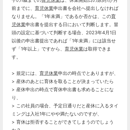
子の1歳までの
育児休業
は、休業開始日の原則1か月
前までに、
育児休業
申出書を会社へ提出しなければ
どのカテゴリーに投稿しますか？
なりません。「1年未満」であるか否かは、この
育
選択してください
児休業
申出書を提出する日において判断します。冒
労務管理
頭の設定に基づいて判断する場合、2023年4月1日
税務経理
以後の申出書提出であれば「1年未満」には該当せ
ず「1年以上」ですから、
育児休業
は取得できま
企業法務
す。
経営の知恵
総務の給湯室
> 規定には、
育児休業
申出の時点でとありますが、
秘書のノウハウ
> 産休のあとに育休を取ることが決まっていたら
次へ
> 産休申出の時点で育休申出書も求めることにな
り、
> この社員の場合、予定日通りだと産休に入るタイ
ミングは入社1年にやや満たないのですが、
> 育休は拒否することができてしまうのでしょう