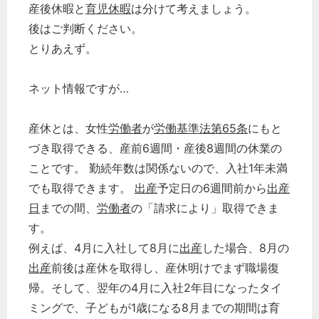
産後休暇と
育児休暇
は分けて考えましょう。
後はご判断ください。
とりあえず。
ネット情報ですが…
産休とは、女性
労働者
が
労働基準法第65条
にもと
づき取得できる、産前6週間・産後8週間の休業の
ことです。 勤続年数は関係ないので、入社1年未満
でも取得できます。
出産
予定日の6週間前から
出産
日
までの間、
労働者
の「請求により」取得できま
す。
例えば、4月に入社して8月に
出産
した場合、8月の
出産
前後は産休を取得し、産休明けでまず職場復
帰。そして、翌年の4月に入社2年目になったタイ
ミングで、子どもが1歳になる8月までの期間は育