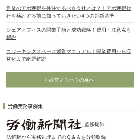
営業のアポ獲得を外注するべき会社とは？｜アポ獲得代
行を検討する前に知っておきたい4つの判断基準
シェアオフィスの開業手順と成功戦略！費用・注意点を
解説
コワーキングスペース運営マニュアル｜開業費用から収
益化まで網羅解説
経営ノウハウの泉へ
労働実務事例集
監修提供
法解釈から実務処理までのＱ＆Ａを分類収録