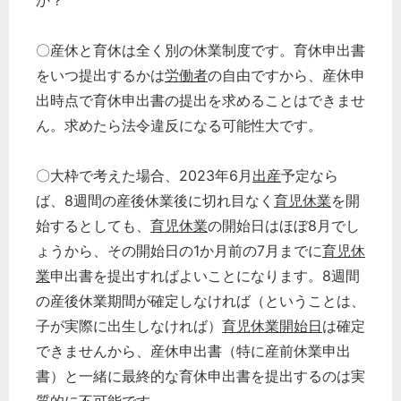
か？
〇産休と育休は全く別の休業制度です。育休申出書
をいつ提出するかは
労働者
の自由ですから、産休申
出時点で育休申出書の提出を求めることはできませ
ん。求めたら法令違反になる可能性大です。
〇大枠で考えた場合、2023年6月
出産
予定なら
ば、8週間の産後休業後に切れ目なく
育児休業
を開
始するとしても、
育児休業
の開始日はほぼ8月でし
ょうから、その開始日の1か月前の7月までに
育児休
業
申出書を提出すればよいことになります。8週間
の産後休業期間が確定しなければ（ということは、
子が実際に出生しなければ）
育児休業開始日
は確定
できませんから、産休申出書（特に産前休業申出
書）と一緒に最終的な育休申出書を提出するのは実