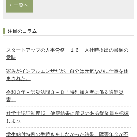
一覧へ
注目のコラム
スタートアップの人事労務 １６ 入社時提出の書類の
意味
家族がインフルエンザだが、自分は元気なのに仕事を休
まされた。
令和３年－労災法問３－Ｂ「特別加入者に係る通勤災
害」
社労士認証制度13 健康結果に所見のある従業員を把握
しよう
学生納付特例の手続きをしなかった結果、障害年金が不