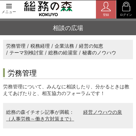
メニュー
登録
ログイン
相談の広場
労務管理
税務経理
企業法務
経営の知恵
テーマ別検討室
総務の給湯室
秘書のノウハウ
労務管理
労務管理について、みんなに相談したり、分かるときは教
えてあげたりと、相互協力のフォーラムです！
総務の森イチオシ記事が満載：
経営ノウハウの泉
（人事労務～働き方対策まで）