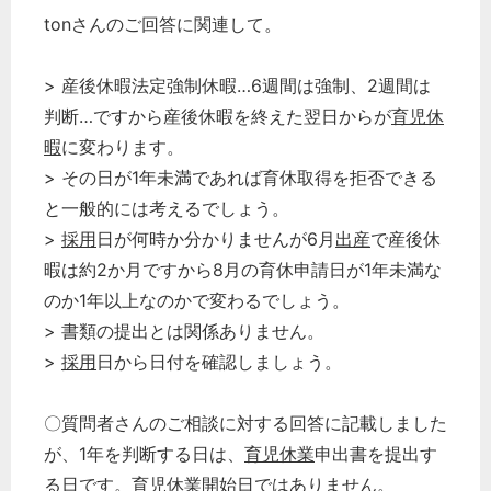
tonさんのご回答に関連して。
> 産後休暇法定強制休暇…6週間は強制、2週間は
判断…ですから産後休暇を終えた翌日からが
育児休
暇
に変わります。
> その日が1年未満であれば育休取得を拒否できる
と一般的には考えるでしょう。
>
採用
日が何時か分かりませんが6月
出産
で産後休
暇は約2か月ですから8月の育休申請日が1年未満な
のか1年以上なのかで変わるでしょう。
> 書類の提出とは関係ありません。
>
採用
日から日付を確認しましょう。
〇質問者さんのご相談に対する回答に記載しました
が、1年を判断する日は、
育児休業
申出書を提出す
る日です。
育児休業開始日
ではありません。