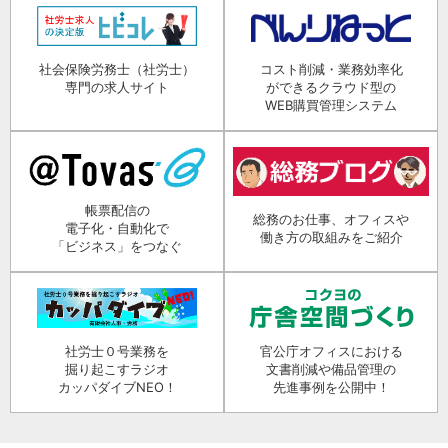
社会保険労務士（社労士）
コスト削減・業務効率化
専門の求人サイト
ができるクラウド型の
WEB購買管理システム
帳票配信の
総務のお仕事、オフィスや
電子化・自動化で
働き方の取組みをご紹介
「ビジネス」をつなぐ
社労士０号業務を
官公庁オフィスにおける
掘り起こすラジオ
文書削減や備品管理の
カッパダイブNEO！
先進事例を公開中！