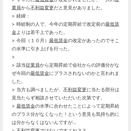
業員
から
不利益変更
だと意見がありました。
> 経緯：
> 時給制の人で、今年の定期昇給で改定前の
最低賃
金
よりは若干上であった。
> 今回（１０月）
最低賃金
の改定があったのでそこ
の水準に引き上げを行った。
>
> 該当
従業員
から定期昇給で会社からの評価分がな
ぜ今回の
最低賃金
にプラスされないのかと言われま
した。
> 当方も調べましたが、
不利益変更
に当たる部分は
見当たらず相談させていただいた次第です。
>
最低賃金
の水準に合わせたことによって定期昇給
のプラス分がなくなった！という意見も気持ち的に
は分からなくはないんですが…
>
不利益変更
ではないですよね？？