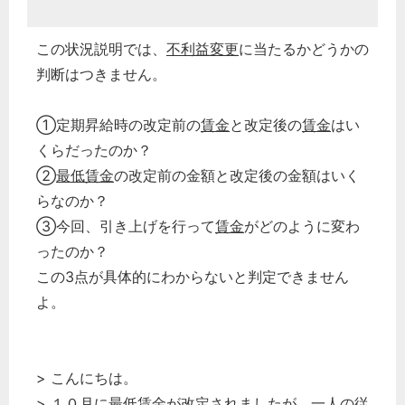
この状況説明では、
不利益変更
に当たるかどうかの
判断はつきません。
①定期昇給時の改定前の
賃金
と改定後の
賃金
はい
くらだったのか？
②
最低賃金
の改定前の金額と改定後の金額はいく
らなのか？
③今回、引き上げを行って
賃金
がどのように変わ
ったのか？
この3点が具体的にわからないと判定できません
よ。
> こんにちは。
> １０月に
最低賃金
が改定されましたが、一人の
従