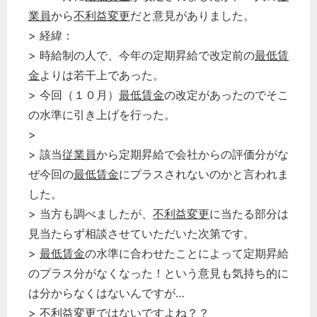
業員
から
不利益変更
だと意見がありました。
> 経緯：
> 時給制の人で、今年の定期昇給で改定前の
最低賃
金
よりは若干上であった。
> 今回（１０月）
最低賃金
の改定があったのでそこ
の水準に引き上げを行った。
>
> 該当
従業員
から定期昇給で会社からの評価分がな
ぜ今回の
最低賃金
にプラスされないのかと言われま
した。
> 当方も調べましたが、
不利益変更
に当たる部分は
見当たらず相談させていただいた次第です。
>
最低賃金
の水準に合わせたことによって定期昇給
のプラス分がなくなった！という意見も気持ち的に
は分からなくはないんですが…
>
不利益変更
ではないですよね？？