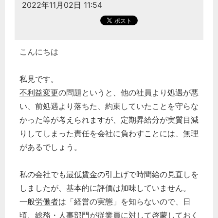
2022年11月02日 11:54
こんにちは
私見です。
不利益変更
の問題というと、他の社員より処遇が悪
い、前処遇より落ちた、約束していたことを守らな
かった等が考えられますが、定期昇給分が実質目減
りしてしまった責任を会社に負わすことには、無理
があるでしょう。
私の会社でも
最低賃金
の引上げで時間給の見直しを
しましたが、基本的に評価は加味していません。
一般
労働者
は「経営の実態」を知らないので、日
頃、
総務
・
人事
部門が
従業員
に対して啓蒙しておく