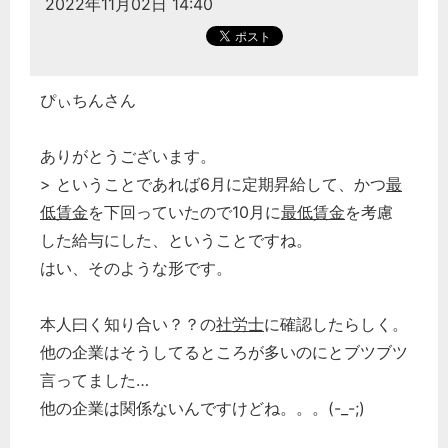
2022年11月02日 14:40
経営の知恵
総務の給湯室
秘書のノウハウ
ぴぃちんさん
次へ
ありがとうございます。
> ということであれば6月に定期昇給して、かつ
最
低賃金
を下回っていたので10月に
最低賃金
を考慮
した給与にした、ということですね。
はい、そのような形です。
本人曰く知り合い？？の
社労士
に確認したらしく。
他の企業はそうしてるところが多いのにとブツブツ
言ってました…
他の企業は関係ないんですけどね。。。(-_-;)