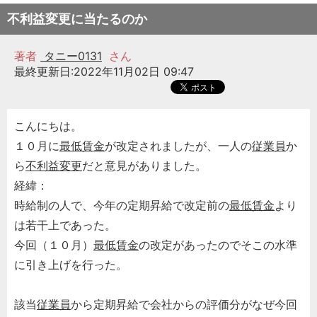
不利益変更に当たるのか
著者
タニー0131
さん
最終更新日:2022年11月02日 09:47
こんにちは。
１０月に
最低賃金
が改定されましたが、一人の
従業員
か
ら
不利益変更
だと意見がありました。
経緯：
時給制の人で、今年の定期昇給で改定前の
最低賃金
より
は若干上であった。
今回（１０月）
最低賃金
の改定があったのでそこの水準
に引き上げを行った。
該当
従業員
から定期昇給で会社からの評価分がなぜ今回