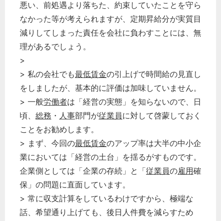
悪い、前処遇より落ちた、約束していたことを守ら
なかった等が考えられますが、定期昇給分が実質目
減りしてしまった責任を会社に負わすことには、無
理があるでしょう。
>
> 私の会社でも
最低賃金
の引上げで時間給の見直し
をしましたが、基本的に評価は加味していません。
> 一般
労働者
は「経営の実態」を知らないので、日
頃、
総務
・
人事
部門が
従業員
に対して啓蒙しておく
ことをお勧めします。
> まず、今回の
最低賃金
のアップ率は大半の中小企
業においては「経営の土台」を揺るがすものです。
企業側としては「企業の存続」と「
従業員
の
雇用
確
保」の問題に直面しています。
> 常に収支計算をしているわけですから、極端な
話、希望通り上げても、後日人件費を減らすため