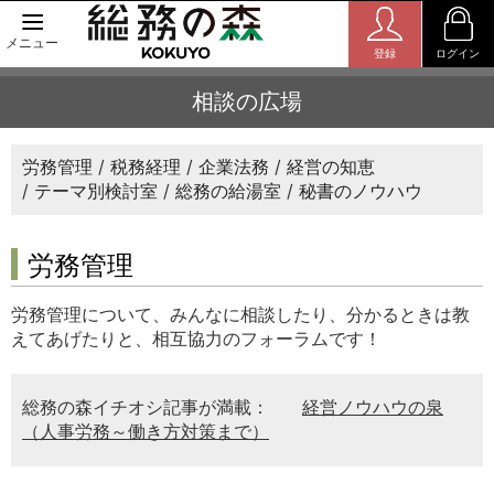
メニュー
登録
ログイン
相談の広場
労務管理
税務経理
企業法務
経営の知恵
テーマ別検討室
総務の給湯室
秘書のノウハウ
労務管理
労務管理について、みんなに相談したり、分かるときは教
えてあげたりと、相互協力のフォーラムです！
総務の森イチオシ記事が満載：
経営ノウハウの泉
（人事労務～働き方対策まで）