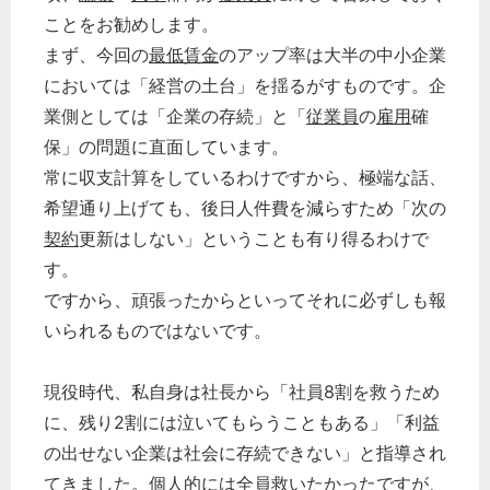
ことをお勧めします。
まず、今回の
最低賃金
のアップ率は大半の中小企業
においては「経営の土台」を揺るがすものです。企
業側としては「企業の存続」と「
従業員
の
雇用
確
保」の問題に直面しています。
常に収支計算をしているわけですから、極端な話、
希望通り上げても、後日人件費を減らすため「次の
契約
更新はしない」ということも有り得るわけで
す。
ですから、頑張ったからといってそれに必ずしも報
いられるものではないです。
現役時代、私自身は社長から「社員8割を救うため
に、残り2割には泣いてもらうこともある」「利益
の出せない企業は社会に存続できない」と指導され
てきました。個人的には全員救いたかったですが、