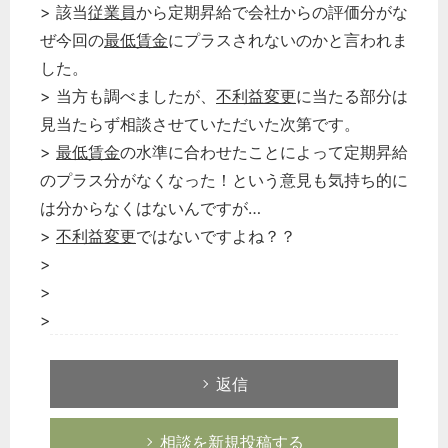
> 該当
従業員
から定期昇給で会社からの評価分がな
ぜ今回の
最低賃金
にプラスされないのかと言われま
した。
> 当方も調べましたが、
不利益変更
に当たる部分は
見当たらず相談させていただいた次第です。
>
最低賃金
の水準に合わせたことによって定期昇給
のプラス分がなくなった！という意見も気持ち的に
は分からなくはないんですが…
>
不利益変更
ではないですよね？？
>
>
>
返信
相談を新規投稿する