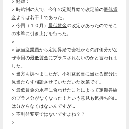
> 経緯：
> 時給制の人で、今年の定期昇給で改定前の
最低賃
金
よりは若干上であった。
> 今回（１０月）
最低賃金
の改定があったのでそこ
の水準に引き上げを行った。
>
> 該当
従業員
から定期昇給で会社からの評価分がな
ぜ今回の
最低賃金
にプラスされないのかと言われま
した。
> 当方も調べましたが、
不利益変更
に当たる部分は
見当たらず相談させていただいた次第です。
>
最低賃金
の水準に合わせたことによって定期昇給
のプラス分がなくなった！という意見も気持ち的に
は分からなくはないんですが…
>
不利益変更
ではないですよね？？
>