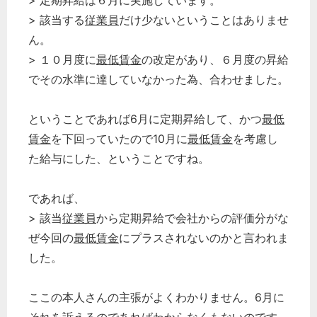
> 定期昇給は６月に実施しています。
> 該当する
従業員
だけ少ないということはありませ
ん。
> １０月度に
最低賃金
の改定があり、６月度の昇給
でその水準に達していなかった為、合わせました。
ということであれば6月に定期昇給して、かつ
最低
賃金
を下回っていたので10月に
最低賃金
を考慮し
た給与にした、ということですね。
であれば、
> 該当
従業員
から定期昇給で会社からの評価分がな
ぜ今回の
最低賃金
にプラスされないのかと言われま
した。
ここの本人さんの主張がよくわかりません。6月に