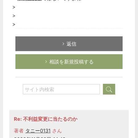
>
>
>
返信
相談を新規投稿する
どのカテゴリーに投稿しますか？
選択してください
労務管理
Re: 不利益変更に当たるのか
税務経理
著者
タニー0131
さん
企業法務