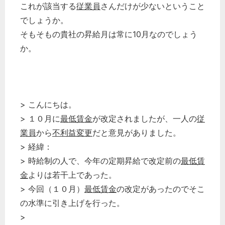
これが該当する
従業員
さんだけが少ないということ
でしょうか。
そもそもの貴社の昇給月は常に10月なのでしょう
か。
> こんにちは。
> １０月に
最低賃金
が改定されましたが、一人の
従
業員
から
不利益変更
だと意見がありました。
> 経緯：
> 時給制の人で、今年の定期昇給で改定前の
最低賃
金
よりは若干上であった。
> 今回（１０月）
最低賃金
の改定があったのでそこ
の水準に引き上げを行った。
>