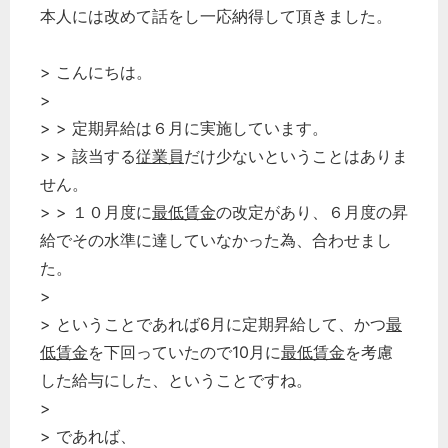
本人には改めて話をし一応納得して頂きました。
> こんにちは。
>
> > 定期昇給は６月に実施しています。
> > 該当する
従業員
だけ少ないということはありま
せん。
> > １０月度に
最低賃金
の改定があり、６月度の昇
給でその水準に達していなかった為、合わせまし
た。
>
> ということであれば6月に定期昇給して、かつ
最
低賃金
を下回っていたので10月に
最低賃金
を考慮
した給与にした、ということですね。
>
> であれば、