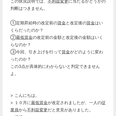
この状況説明では、
不利益変更
に当たるかどうかの
判断はつきません。
①定期昇給時の改定前の
賃金
と改定後の
賃金
はい
くらだったのか？
②
最低賃金
の改定前の金額と改定後の金額はいく
らなのか？
③今回、引き上げを行って
賃金
がどのように変わ
ったのか？
この3点が具体的にわからないと判定できません
よ。
> こんにちは。
> １０月に
最低賃金
が改定されましたが、一人の
従
業員
から
不利益変更
だと意見がありました。