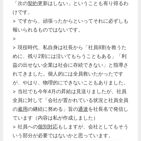
「次の
契約
更新はしない」ということも有り得るわ
けです。
> ですから、頑張ったからといってそれに必ずしも
報いられるものではないです。
>
> 現役時代、私自身は社長から「社員8割を救うた
めに、残り2割には泣いてもらうこともある」「利
益の出せない企業は社会に存続できない」と指導さ
れてきました。個人的には全員救いたかったです
が、やはり、物理的にできないこともありました。
> 当社でも今年4月の昇給は見送りましたが、社員
全員に対して「会社が置かれている状況と社員全員
の
雇用
の継続に努める」旨の
通達
を社長名で発信し
ています（内容は私が作成しました）
> 社員への
個別対応
もしますが、会社としてもそう
いう部分が必要ではないかと思っています。