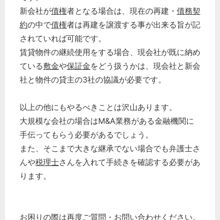
新会社が
債権
者となる場合は、現在の再建・
債務
契
約
の中で
債権
者は再建を譲渡する事が出来る旨が記
されていれば可能です。
賃貸物件の継続使用をする場合、現会社が既に納め
ている
敷金
や
保証金
をどう扱うかは、現会社と新会
社と物件の貸主の3社の協議が必要です。
以上の他にもやるべきことは沢山あります。
大規模な会社の場合はM&A業務がある金融機関に
手伝ってもらう必要があるでしょう。
また、そこまで大きな継承でない場合でも弁護士さ
んや
税理士
さんを入れて手続きを確認する必要があ
ります。
お困りの際は再度ご質問・お問い合わせください。