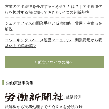
営業のアポ獲得を外注するべき会社とは？｜アポ獲得代
行を検討する前に知っておきたい4つの判断基準
シェアオフィスの開業手順と成功戦略！費用・注意点を
解説
コワーキングスペース運営マニュアル｜開業費用から収
益化まで網羅解説
経営ノウハウの泉へ
労働実務事例集
監修提供
法解釈から実務処理までのＱ＆Ａを分類収録