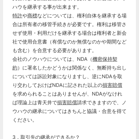
ハウを継承する事が出来ます。
特許
や
商標
などについては、権利自体を継承する場
合は所有者の移管手続きが必要です。権利は移管さ
せず使用・利用だけを継承する場合は権利者と新会
社で使用合意書（有償なのか無償なのかや期間など
も含む）を合意する必要があります。
会社のノウハウについては、NDA（
機密保持契
約
）に署名したかどうかは関係なく、無断持ち出し
については訴訟対象になりますし、逆にNDAを取
り交わしておけばNDAに記された以上の
損害賠償
を求められることはありませんが、NDAがなけれ
ば理論上は青天井で
損害賠償
請求できますので、ノ
ウハウの継承についてはきちんと協議・合意を得て
ください。
3．取引先の継承ができるか？