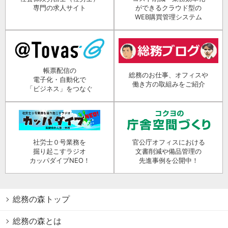
専門の求人サイト
ができるクラウド型の
WEB購買管理システム
帳票配信の
総務のお仕事、オフィスや
電子化・自動化で
働き方の取組みをご紹介
「ビジネス」をつなぐ
社労士０号業務を
官公庁オフィスにおける
掘り起こすラジオ
文書削減や備品管理の
カッパダイブNEO！
先進事例を公開中！
総務の森トップ
総務の森とは