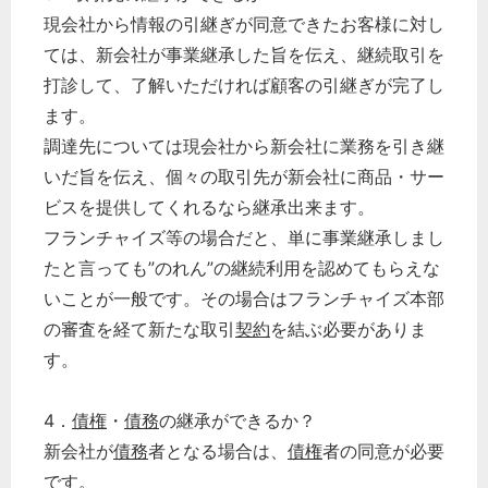
現会社から情報の引継ぎが同意できたお客様に対し
ては、新会社が事業継承した旨を伝え、継続取引を
打診して、了解いただければ顧客の引継ぎが完了し
ます。
調達先については現会社から新会社に業務を引き継
いだ旨を伝え、個々の取引先が新会社に商品・サー
ビスを提供してくれるなら継承出来ます。
フランチャイズ等の場合だと、単に事業継承しまし
たと言っても”のれん”の継続利用を認めてもらえな
いことが一般です。その場合はフランチャイズ本部
の審査を経て新たな取引
契約
を結ぶ必要がありま
す。
4．
債権
・
債務
の継承ができるか？
新会社が
債務
者となる場合は、
債権
者の同意が必要
です。