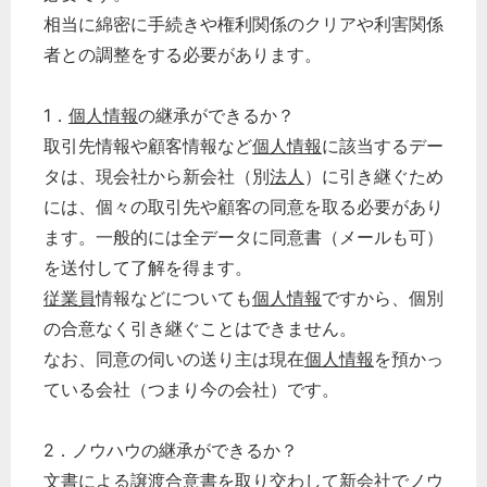
どのカテゴリーに投稿しますか？
相当に綿密に手続きや権利関係のクリアや利害関係
選択してください
者との調整をする必要があります。
労務管理
税務経理
1．
個人情報
の継承ができるか？
取引先情報や顧客情報など
個人情報
に該当するデー
企業法務
タは、現会社から新会社（別
法人
）に引き継ぐため
経営の知恵
には、個々の取引先や顧客の同意を取る必要があり
総務の給湯室
ます。一般的には全データに同意書（メールも可）
秘書のノウハウ
を送付して了解を得ます。
次へ
従業員
情報などについても
個人情報
ですから、個別
の合意なく引き継ぐことはできません。
なお、同意の伺いの送り主は現在
個人情報
を預かっ
ている会社（つまり今の会社）です。
2．ノウハウの継承ができるか？
文書による譲渡合意書を取り交わして新会社でノウ