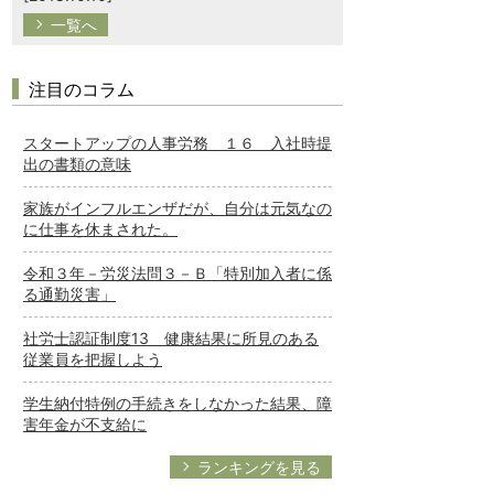
一覧へ
注目のコラム
スタートアップの人事労務 １６ 入社時提
出の書類の意味
家族がインフルエンザだが、自分は元気なの
に仕事を休まされた。
令和３年－労災法問３－Ｂ「特別加入者に係
る通勤災害」
社労士認証制度13 健康結果に所見のある
従業員を把握しよう
学生納付特例の手続きをしなかった結果、障
害年金が不支給に
ランキングを見る