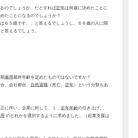
総務の給湯室
るのでしょうか、だとすれば
定年
は何歳に決めたことに
秘書のノウハウ
決めたことになるのでしょうか？
次へ
は６５歳です。」と答えるでしょうし、６６歳の人に聞
」と答えるでしょう。
無期
雇用
最終年齢を定めたものではないですか？
都合、会社都合、
自然退職
（死亡、
定年
）という分類もあ
改正に伴い、企業に対して、１．
定年年齢
の引き上げ、
雇用
のどれかを選択するように求めました。（起業支援は