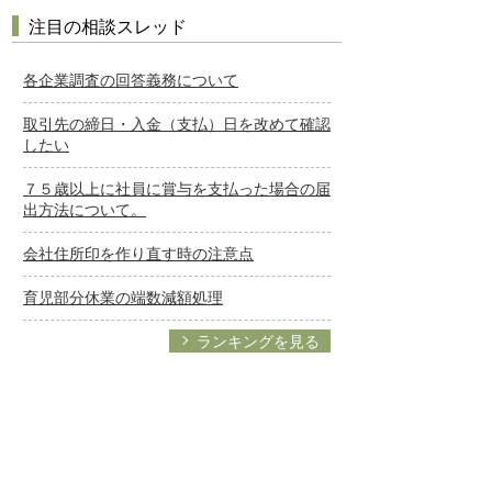
注目の相談スレッド
各企業調査の回答義務について
取引先の締日・入金（支払）日を改めて確認
したい
７５歳以上に社員に賞与を支払った場合の届
出方法について。
会社住所印を作り直す時の注意点
育児部分休業の端数減額処理
ランキングを見る