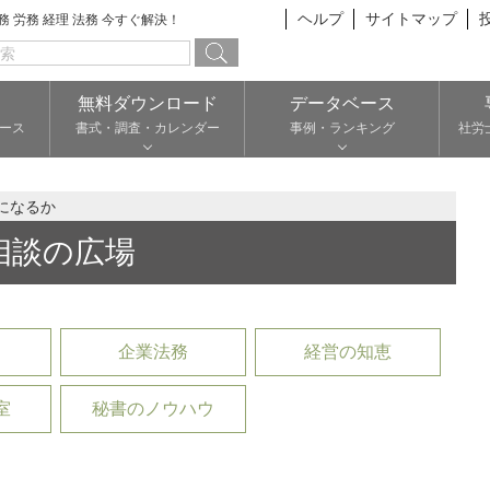
ヘルプ
サイトマップ
総務 労務 経理 法務 今すぐ解決！
無料ダウンロード
データベース
ース
書式・調査・カレンダー
事例・ランキング
社労
になるか
相談の広場
企業法務
経営の知恵
室
秘書のノウハウ