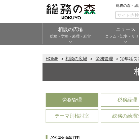
総務の森 - 
相談の広場
ニュース
総務・労務・経理・経営
コラム・記事・リリ
HOME
相談の広場
労務管理
定年延長
労務管理
税務経理
テーマ別検討室
総務の給湯