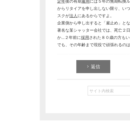
定年
後の有期
雇用
には５年の無期転換
からリタイアを申し出しない限り、い
スクが
法人
にあるからですよ。
企業側から申し出すると「雇止め」と
著名な某シャッター会社では、死亡２
か…２年前に
採用
された８０歳の方もい
でも、その年齢まで現役で頑張れるの
返信