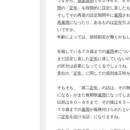
ですから、
就業規則
で６０→６５、６５
間
の「
定年
」を段階的に設定し直した
そしてその再度の設定期間中に
雇用
さ
再雇用
になったり、あるものは
定年
引
いですか。
年齢によっては、損得勘定が働くかも
在籍している７０歳までの
雇用
者につ
まだ設定し直した
定年
に達していない
の区分は必要になってくるでしょうね
貴社の「
定年
」に関しての規則改正時
そもそも、「第二
定年
」の話は、その
になる）がまた無期限
雇用
になってし
以前は６０～６５まで、その後は６５
７０歳までの
雇用
が義務付けられたと
二
定年
を設ける話」になりますね。