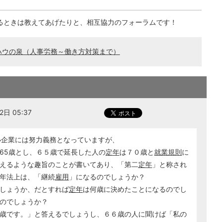
るときは教えてあげたりと、相互協力のフォーラムです！
ハウの泉（人事労務～働き方対策まで）
日 05:37
小企業には努力義務となっていますが、
65歳とし、６５歳で延長した人の
定年
は７０歳と
就業規則
に
えるような趣旨のことが書いてあり、「第二
定年
」と称され
年法上は、「継続
雇用
」になるのでしょうか？
しょうか、だとすれば
定年
は何歳に決めたことになるのでし
のでしょうか？
歳です。」と答えるでしょうし、６６歳の人に聞けば「私の