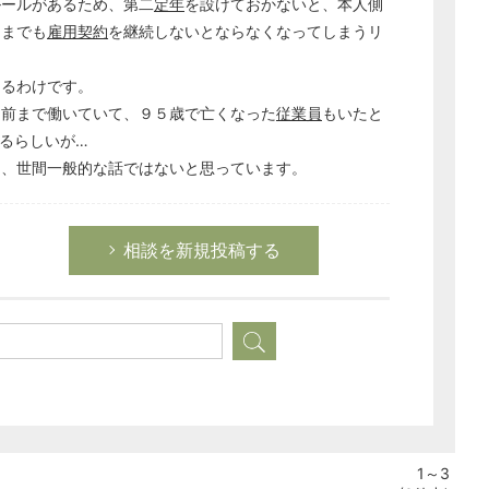
ルールがあるため、第二
定年
を設けておかないと、本人側
つまでも
雇用契約
を継続しないとならなくなってしまうリ
なるわけです。
日前まで働いていて、９５歳で亡くなった
従業員
もいたと
るらしいが…
は、世間一般的な話ではないと思っています。
相談を新規投稿する
1～3