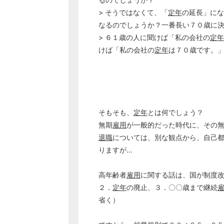
> そうではなくて、「
定年
の延長」にな
なるのでしょうか？一番長い７０歳に
> ６１歳の人に聞けば「私の会社の
定年
けば「私の会社の
定年
は７０歳です。
そもそも、
定年
とは何でしょう？
無期
雇用
が一般的だった時代に、その
退職
については、別な観点から、自己
りますが…
高年齢者
雇用
に関する話は、国が制度
２．
定年
の廃止、３．〇〇歳まで継続
省く）