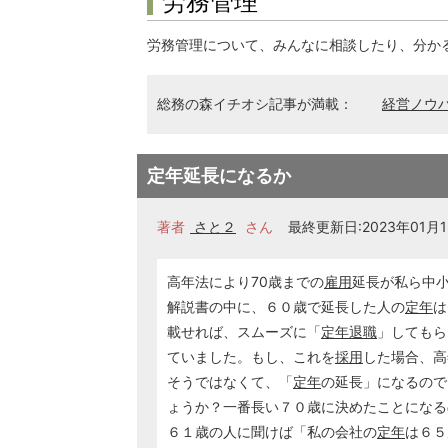
労務管理
労務管理について、みんなに相談したり、分か
総務の森イチオシ記事が満載：
経営ノウ
定年延長になるか
著者
さと２
さん
最終更新日:2023年01月12
高年法により70歳までの
雇用
延長が私ら中
解説書の中に、６０歳で延長した人の
定年
は
載せれば、スムーズに「
定年
退職
」してもら
ていました。もし、これを
採用
した場合、高
そうではなくて、「
定年
の延長」になるので
ょうか？一番長い７０歳に決めたことになる
６１歳の人に聞けば「私の会社の
定年
は６５