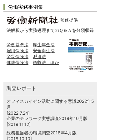
労働実務事例集
監修提供
法解釈から実務処理までのＱ＆Ａを分類収録
労働基準法
厚生年金法
雇用保険法
安全衛生法
労災保険法
派遣法
健康保険法
徴収法 ほか
調査レポート
オフィスカイゼン活動に関する意識2022年5
月
[2022.7.24]
企業のテレワーク実態調査2019年10月版
[2019.11.12]
総務担当者の環境調査2018年4月版
[2018.10.10]