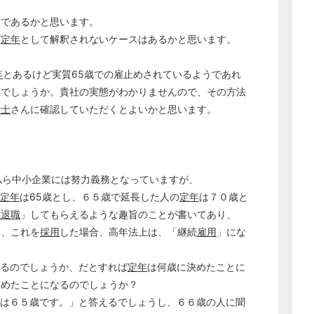
由であるかと思います。
ば
定年
として解釈されないケースはあるかと思います。
年
とあるけど実質65歳での雇止めされているようであれ
いでしょうか。貴社の実態がわかりませんので、その方法
労士
さんに確認していただくとよいかと思います。
私ら中小企業には努力義務となっていますが、
定年
は65歳とし、６５歳で延長した人の
定年
は７０歳と
年
退職
」してもらえるような趣旨のことが書いてあり、
し、これを
採用
した場合、高年法上は、「継続
雇用
」にな
るのでしょうか、だとすれば
定年
は何歳に決めたことに
決めたことになるのでしょうか？
は６５歳です。」と答えるでしょうし、６６歳の人に聞