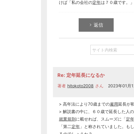
けば「私の会社の
定年
は７０歳です。
返信
Re: 定年延長になるか
著者
hitokoto2008
さん
2023年01月1
> 高年法により70歳までの
雇用
延長が
> 解説書の中に、６０歳で延長した人の
就業規則
に載せれば、スムーズに「
定
「第二
定年
」と称されていました。も
るのでしょうか？