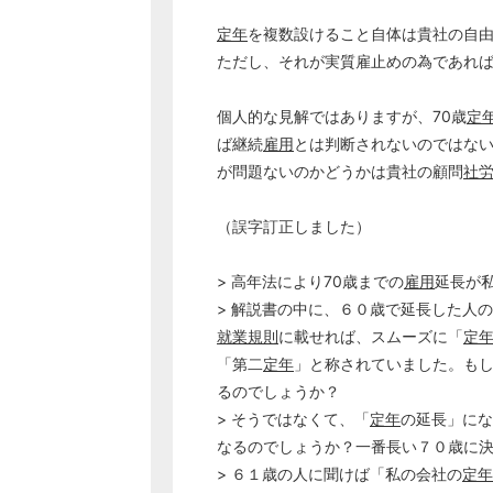
定年
を複数設けること自体は貴社の自
ただし、それが実質雇止めの為であれ
個人的な見解ではありますが、70歳
定
ば継続
雇用
とは判断されないのではな
が問題ないのかどうかは貴社の顧問
社
（誤字訂正しました）
> 高年法により70歳までの
雇用
延長が
> 解説書の中に、６０歳で延長した人の
就業規則
に載せれば、スムーズに「
定
「第二
定年
」と称されていました。も
るのでしょうか？
> そうではなくて、「
定年
の延長」にな
なるのでしょうか？一番長い７０歳に
> ６１歳の人に聞けば「私の会社の
定年