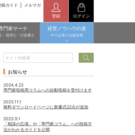
投稿ガイド
メルマガ
登録
ログイン
専門家サーチ
経営ノウハウの泉
士・税理士・行政書士
中小企業の支援情報
お知らせ
2024.4.22
専門家投稿用コラムへの自動投稿を受付けます
2023.11.1
無料ダウンロードページに新書式22点が追加
2023.9.1
「相談の広場」や「専門家コラム」への投稿方
法がわかるガイドを公開