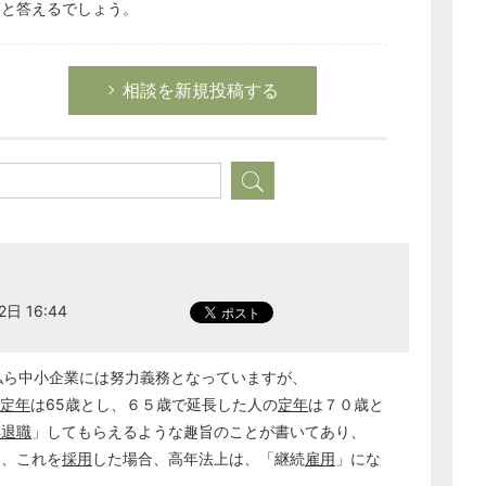
」と答えるでしょう。
相談を新規投稿する
どのカテゴリーに投稿しますか？
2日 16:44
選択してください
労務管理
私ら中小企業には努力義務となっていますが、
税務経理
定年
は65歳とし、６５歳で延長した人の
定年
は７０歳と
年
退職
」してもらえるような趣旨のことが書いてあり、
企業法務
し、これを
採用
した場合、高年法上は、「継続
雇用
」にな
経営の知恵