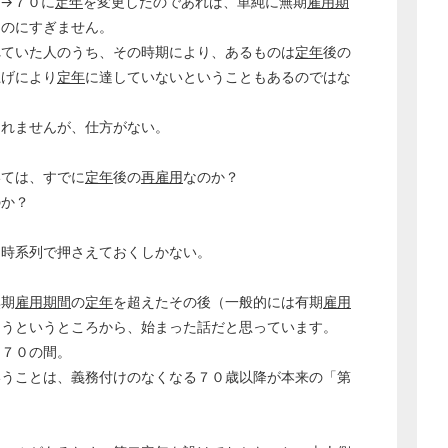
→７０に
定年
を変更したのであれば、単純に無期
雇用期
ものにすぎません。
れていた人のうち、その時期により、あるものは
定年
後の
上げにより
定年
に達していないということもあるのではな
しれませんが、仕方がない。
いては、すでに
定年
後の
再雇用
なのか？
のか？
。
を時系列で押さえておくしかない。
無期
雇用期間
の
定年
を超えたその後（一般的には有期
雇用
まうというところから、始まった話だと思っています。
～７０の間。
いうことは、義務付けのなくなる７０歳以降が本来の「第