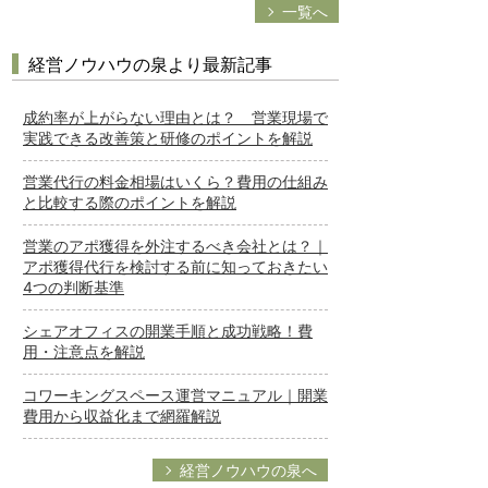
一覧へ
経営ノウハウの泉より最新記事
成約率が上がらない理由とは？ 営業現場で
実践できる改善策と研修のポイントを解説
営業代行の料金相場はいくら？費用の仕組み
と比較する際のポイントを解説
営業のアポ獲得を外注するべき会社とは？｜
アポ獲得代行を検討する前に知っておきたい
4つの判断基準
シェアオフィスの開業手順と成功戦略！費
用・注意点を解説
コワーキングスペース運営マニュアル｜開業
費用から収益化まで網羅解説
経営ノウハウの泉へ