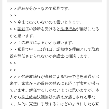
> > 詳細が分からなので私見です。
> >
> > 今まで出ていないので書いときます。
> >
認知
症の診断を受けると
法律行為
が無効になる
かと思います。
> > 〃の程度によるかとも思います。
> > 私見で申し上げれば、
認知
症を理由として
取締
役
を辞任させられないか弁護士に相談します。
> >
> >
> > >
代表取締役
が高齢による痴呆で意思疎通が出
来ず、家族からの辞任の勧めにも応じず実務が滞っ
ています。
解任
するしかないように思いますが、本
人から
株主総会
決議無効の訴えが起こされる事な
く、法的に完璧に手続するにはどのようにしたら宜