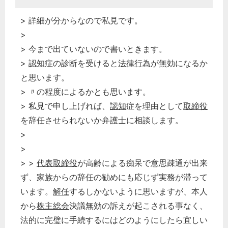
> 詳細が分からなので私見です。
>
> 今まで出ていないので書いときます。
>
認知
症の診断を受けると
法律行為
が無効になるか
と思います。
> 〃の程度によるかとも思います。
> 私見で申し上げれば、
認知
症を理由として
取締役
を辞任させられないか弁護士に相談します。
>
>
> >
代表取締役
が高齢による痴呆で意思疎通が出来
ず、家族からの辞任の勧めにも応じず実務が滞って
います。
解任
するしかないように思いますが、本人
から
株主総会
決議無効の訴えが起こされる事なく、
法的に完璧に手続するにはどのようにしたら宜しい