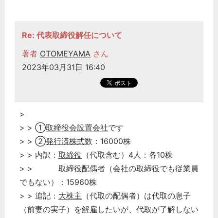
経営の知恵
総務の給湯室
Re: 代表取締役解任について
秘書のノウハウ
著者
OTOMEYAMA
さん
次へ
2023年03月31日 16:40
>
> > ①
取締役会設置会社
です
> > ②
発行済株式
数：16000株
> > 内訳：
取締役
（代取含む）4人：各10株
> >
取締役
配偶者（会社の
取締役
でも
従業員
でもない）：15960株
> > 追記：
大株主
（代取の配偶者）は代取の息子
（前妻の実子）を
解雇
したいが、代取が了解しない