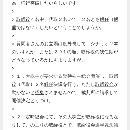
為、強行突破したいらしいです。
>
>
取締役
４名中、代取２名いて、２名とも
解任
（
解
雇
ではない）したいということでしょうか。
>
> 質問者さんのお立場は度外視して、シナリオ２本
のいずれか、または２→１の順。
取締役
の残任期が
どうなっているかにもよりますが、
>
> １．
大株主
が要求する
臨時株主総会
開催し、
取締
役
（代取）２名
解任
決議を行う。ただし
取締役会
が
動かないと
招集
されませんので、裁判所に請求して
開催決定とりつけ。
>
> ２．定時総会にて、その
大株主
が
取締役
になるな
りして、のこりの
取締役
とで、
取締役会過半数
決議