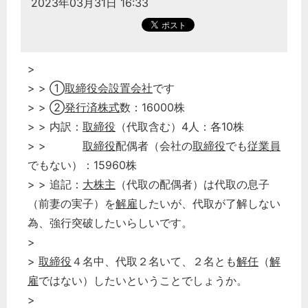
2023年03月31日 16:33
>
> > ①
取締役会設置会社
です
> > ②
発行済株式
数：16000株
> > 内訳：
取締役
（代取含む）4人：各10株
> >
取締役
配偶者（会社の
取締役
でも
従業員
でもない）：15960株
> > 追記：
大株主
（代取の配偶者）は代取の息子
（前妻の実子）を
解雇
したいが、代取が了解しない
為、強行突破したいらしいです。
>
>
取締役
４名中、代取２名いて、２名とも
解任
（
解
雇
ではない）したいということでしょうか。
>