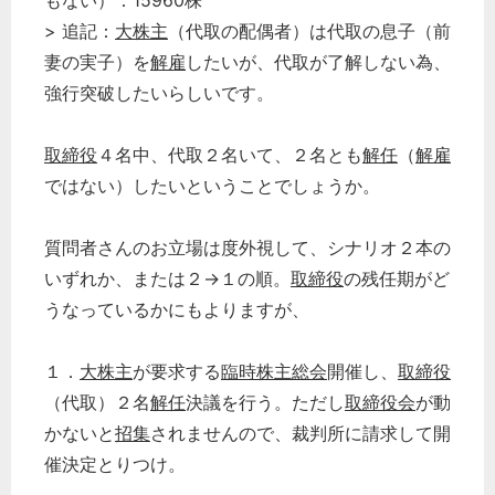
もない）：15960株
> 追記：
大株主
（代取の配偶者）は代取の息子（前
妻の実子）を
解雇
したいが、代取が了解しない為、
強行突破したいらしいです。
取締役
４名中、代取２名いて、２名とも
解任
（
解雇
ではない）したいということでしょうか。
質問者さんのお立場は度外視して、シナリオ２本の
いずれか、または２→１の順。
取締役
の残任期がど
うなっているかにもよりますが、
１．
大株主
が要求する
臨時株主総会
開催し、
取締役
（代取）２名
解任
決議を行う。ただし
取締役会
が動
かないと
招集
されませんので、裁判所に請求して開
催決定とりつけ。