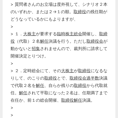
> 質問者さんのお立場は度外視して、シナリオ２本
のいずれか、または２→１の順。
取締役
の残任期が
どうなっているかにもよりますが、
>
> １．
大株主
が要求する
臨時株主総会
開催し、
取締
役
（代取）２名
解任
決議を行う。ただし
取締役会
が
動かないと
招集
されませんので、裁判所に請求して
開催決定とりつけ。
>
> ２．定時総会にて、その
大株主
が
取締役
になるな
りして、のこりの
取締役
とで、
取締役会過半数
決議
で代取２名を
解任
、自らか残りの
取締役
から代取就
任。
解任
されて平取になった２名は、任期満了まで
在任か、前１の総会開催、
取締役解任
決議。
>
>