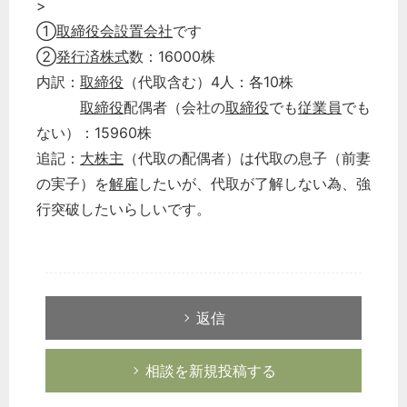
>
①
取締役会設置会社
です
②
発行済株式
数：16000株
内訳：
取締役
（代取含む）4人：各10株
取締役
配偶者（会社の
取締役
でも
従業員
でも
ない）：15960株
追記：
大株主
（代取の配偶者）は代取の息子（前妻
の実子）を
解雇
したいが、代取が了解しない為、強
行突破したいらしいです。
返信
相談を新規投稿する