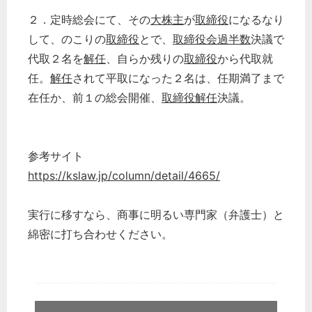
２．定時総会にて、その
大株主
が
取締役
になるなり
して、のこりの
取締役
とで、
取締役会過半数
決議で
代取２名を
解任
、自らか残りの
取締役
から代取就
任。
解任
されて平取になった２名は、任期満了まで
在任か、前１の総会開催、
取締役解任
決議。
参考サイト
https://kslaw.jp/column/detail/4665/
実行に移すなら、商事に明るい専門家（弁護士）と
綿密に打ち合わせください。