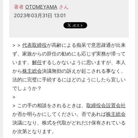
著者
OTOMEYAMA
さん
2023年03月31日 13:01
> >
代表取締役
が高齢による痴呆で意思疎通が出来
ず、家族からの辞任の勧めにも応じず実務が滞って
います。
解任
するしかないように思いますが、本人
から
株主総会
決議無効の訴えが起こされる事なく、
法的に完璧に手続するにはどのようにしたら宜しい
でしょうか？
>
> この手の相談をされるときは、
取締役会設置会社
か否か明らかにしてください。否であれば
株主総会
決議になり、株式を代取がどれだけ保有されている
か次第となります。