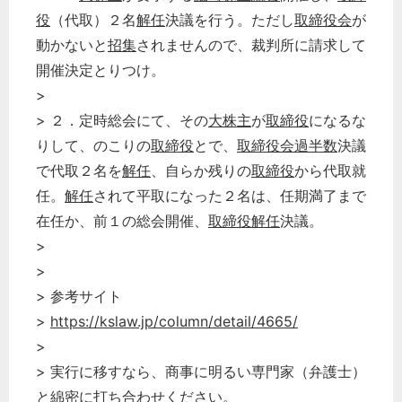
役
（代取）２名
解任
決議を行う。ただし
取締役会
が
動かないと
招集
されませんので、裁判所に請求して
開催決定とりつけ。
>
> ２．定時総会にて、その
大株主
が
取締役
になるな
りして、のこりの
取締役
とで、
取締役会過半数
決議
で代取２名を
解任
、自らか残りの
取締役
から代取就
任。
解任
されて平取になった２名は、任期満了まで
在任か、前１の総会開催、
取締役解任
決議。
>
>
> 参考サイト
>
https://kslaw.jp/column/detail/4665/
>
> 実行に移すなら、商事に明るい専門家（弁護士）
と綿密に打ち合わせください。