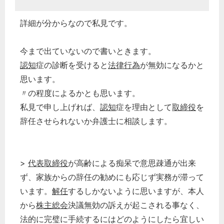
詳細が分からなので私見です。
今まで出ていないので書いときます。
認知
症の診断を受けると
法律行為
が無効になるかと
思います。
〃の程度によるかとも思います。
私見で申し上げれば、
認知
症を理由として
取締役
を
辞任させられないか弁護士に相談します。
>
代表取締役
が高齢による痴呆で意思疎通が出来
ず、家族からの辞任の勧めにも応じず実務が滞って
います。
解任
するしかないように思いますが、本人
から
株主総会
決議無効の訴えが起こされる事なく、
法的に完璧に手続するにはどのようにしたら宜しい