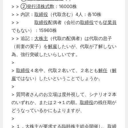
> > ②
発行済株式
数：16000株
> > 内訳：
取締役
（代取含む）4人：各10株
> >
取締役
配偶者（会社の
取締役
でも
従業員
でもない）：15960株
> > 追記：
大株主
（代取の配偶者）は代取の息子
（前妻の実子）を
解雇
したいが、代取が了解しない
為、強行突破したいらしいです。
>
>
取締役
４名中、代取２名いて、２名とも
解任
（
解
雇
ではない）したいということでしょうか。
>
> 質問者さんのお立場は度外視して、シナリオ２本
のいずれか、または２→１の順。
取締役
の残任期が
どうなっているかにもよりますが、
>
> １．
大株主
が要求する
臨時株主総会
開催し、
取締