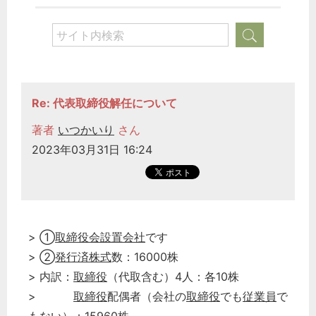
Re: 代表取締役解任について
著者
いつかいり
さん
2023年03月31日 16:24
> ①
取締役会設置会社
です
> ②
発行済株式
数：16000株
> 内訳：
取締役
（代取含む）4人：各10株
>
取締役
配偶者（会社の
取締役
でも
従業員
で