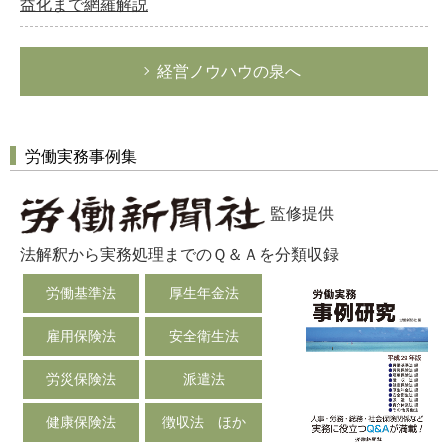
益化まで網羅解説
経営ノウハウの泉へ
労働実務事例集
監修提供
法解釈から実務処理までのＱ＆Ａを分類収録
労働基準法
厚生年金法
雇用保険法
安全衛生法
労災保険法
派遣法
健康保険法
徴収法 ほか