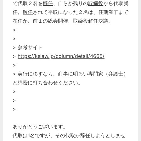
で代取２名を
解任
、自らか残りの
取締役
から代取就
任。
解任
されて平取になった２名は、任期満了まで
在任か、前１の総会開催、
取締役解任
決議。
>
>
> 参考サイト
>
https://kslaw.jp/column/detail/4665/
>
> 実行に移すなら、商事に明るい専門家（弁護士）
と綿密に打ち合わせください。
>
>
>
ありがとうございます。
代取は1名ですが、その代取が辞任しようとしませ