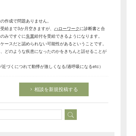
等の作成で問題ありません。
付受給まで3か月空きますが、
ハローワーク
に診断書と合
間のみですぐに
失業
給付を受給できるようになります。
なケースだと認められない可能性があるということです。
て、どのような疾患になったのかをきちんと話せることが
近づくにつれて動悸が激しくなる/過呼吸になるetc）
相談を新規投稿する