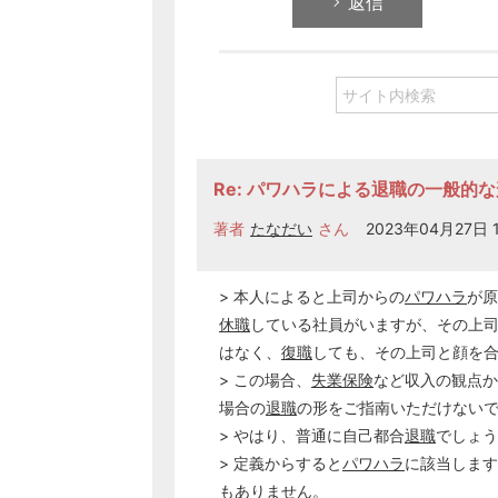
返信
Re: パワハラによる退職の一般的な
著者
たなだい
さん
2023年04月27日 1
> 本人によると上司からの
パワハラ
が原
休職
している社員がいますが、その上
はなく、
復職
しても、その上司と顔を
> この場合、
失業保険
など収入の観点か
場合の
退職
の形をご指南いただけない
> やはり、普通に自己都合
退職
でしょう
> 定義からすると
パワハラ
に該当します
もありません。