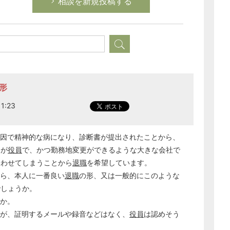
相談を新規投稿する
形
1:23
因で精神的な病になり、診断書が提出されたことから、
司が
役員
で、かつ勤務地変更ができるような大きな会社で
合わせてしまうことから
退職
を希望しています。
ら、本人に一番良い
退職
の形、又は一般的にこのような
でしょうか。
か。
が、証明するメールや録音などはなく、
役員
は認めそう