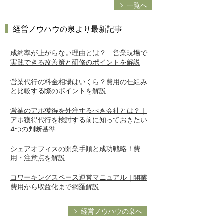
一覧へ
経営ノウハウの泉より最新記事
成約率が上がらない理由とは？ 営業現場で
実践できる改善策と研修のポイントを解説
営業代行の料金相場はいくら？費用の仕組み
と比較する際のポイントを解説
営業のアポ獲得を外注するべき会社とは？｜
アポ獲得代行を検討する前に知っておきたい
4つの判断基準
シェアオフィスの開業手順と成功戦略！費
用・注意点を解説
コワーキングスペース運営マニュアル｜開業
費用から収益化まで網羅解説
経営ノウハウの泉へ