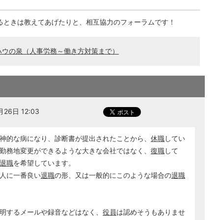
るときは教えてあげたりと、相互協力のフォーラムです！
ハウの泉（人事労務～働き方対策まで）
26日 12:03
神的な病になり、診断書が提出されたことから、
休職
してい
勤務地変更ができるような大きな会社ではなく、
復職
して
退職
を希望しています。
人に一番良い
退職
の形、又は一般的にこのような場合の
退職
明するメールや録音などはなく、
役員
は認めそうもありませ