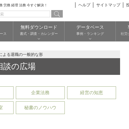
ヘルプ
サイトマップ
総務 労務 経理 法務 今すぐ解決！
無料ダウンロード
データベース
ース
書式・調査・カレンダー
事例・ランキング
社労
による退職の一般的な形
相談の広場
企業法務
経営の知恵
室
秘書のノウハウ