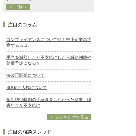
一覧へ
注目のコラム
コンプライアンスについて何！中小企業の注
意する点は、
手当を減額したり不支給にしたら減給制裁や
賠償予定になる？
法改正関係について
SDGsと人権について
学生納付特例の手続きをしなかった結果、障
害年金が不支給に
ランキングを見る
注目の相談スレッド