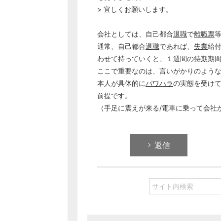
> 宜しくお願いします。
会社としては、自己都合
退職
で
離職票
通常、自己都合
退職
であれば、
失業
給
わせて持っていくと、１週間の
待期
期
ここで重要なのは、言いがかりのよう
本人が具体的に
パワハラ
の実態を受け
前提です。
（手足に震えが来る/電車に乗って会社が
返信