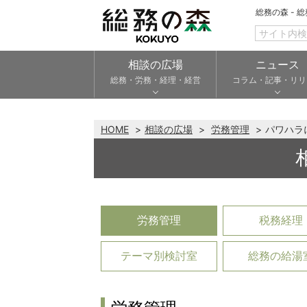
総務の森 - 
相談の広場
ニュース
総務・労務・経理・経営
コラム・記事・リリ
HOME
相談の広場
労務管理
パワハラ
労務管理
税務経理
テーマ別検討室
総務の給湯