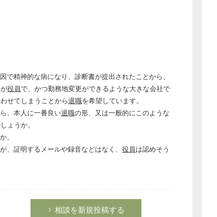
因で精神的な病になり、診断書が提出されたことから、
司が
役員
で、かつ勤務地変更ができるような大きな会社で
合わせてしまうことから
退職
を希望しています。
ら、本人に一番良い
退職
の形、又は一般的にこのような
でしょうか。
か。
が、証明するメールや録音などはなく、
役員
は認めそう
どのカテゴリーに投稿しますか？
選択してください
労務管理
税務経理
相談を新規投稿する
企業法務