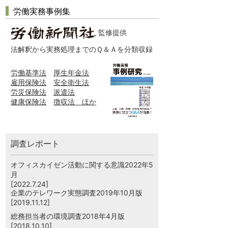
労働実務事例集
監修提供
法解釈から実務処理までのＱ＆Ａを分類収録
労働基準法
厚生年金法
雇用保険法
安全衛生法
労災保険法
派遣法
健康保険法
徴収法 ほか
調査レポート
オフィスカイゼン活動に関する意識2022年5
月
[2022.7.24]
企業のテレワーク実態調査2019年10月版
[2019.11.12]
総務担当者の環境調査2018年4月版
[2018.10.10]