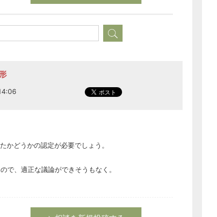
経営の知恵
総務の給湯室
秘書のノウハウ
次へ
形
4:06
たかどうかの認定が必要でしょう。
なので、適正な議論ができそうもなく。