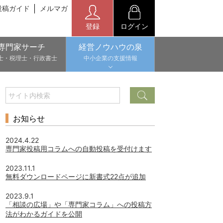
投稿ガイド
メルマガ
登録
ログイン
専門家サーチ
経営ノウハウの泉
士・税理士・行政書士
中小企業の支援情報
お知らせ
2024.4.22
専門家投稿用コラムへの自動投稿を受付けます
2023.11.1
無料ダウンロードページに新書式22点が追加
2023.9.1
「相談の広場」や「専門家コラム」への投稿方
法がわかるガイドを公開