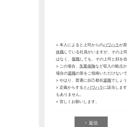
> 本人によると上司からの
パワハラ
が原
休職
している社員がいますが、その上
はなく、
復職
しても、その上司と顔を
> この場合、
失業保険
など収入の観点か
場合の
退職
の形をご指南いただけない
> やはり、普通に自己都合
退職
でしょう
> 定義からすると
パワハラ
に該当します
もありません。
> 宜しくお願いします。
返信