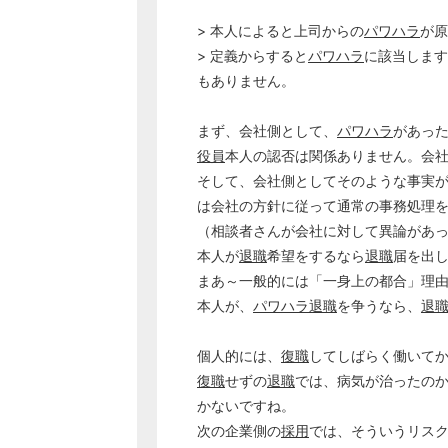
> 本人によると上司からの
パワハラ
が原
> 定義からすると
パワハラ
に該当します
もありません。
まず、会社側として、
パワハラ
があっ
役員
本人の認否は関係ありません。会
そして、会社側としてそのような事実
は会社の方針に従って通常の事務処理
（相談者さんが会社に対して異論があ
本人が
退職
希望をするなら
退職
届を出
まあ～一般的には「一身上の都合」理
本人が、
パワハラ退職
を争うなら、
退
個人的には、
復職
してしばらく働いて
復職
せずの
退職
では、病気が治ったの
かないですね。
次の企業側の
採用
では、そういうリス