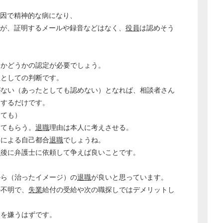
因で精神的な病になり、
が、証明するメールや録音などはなく、
役員
は認めそう
たかどうかの認定が必要でしょう。
社としての判断です。
がない（あったとしても認めない）となれば、相談者さん
をするだけです。
っても）
してもらう。
退職
理由は本人に考えさせる。
由による自己都合
退職
でしょうね。
職
後に弁護士に依頼して争えば良いことです。
から（治ったイメージ）の
退職
が良いと思っています。
か不明で、
失業
給付の受給や次の職探しではデメリットし
クを嫌うはずです。