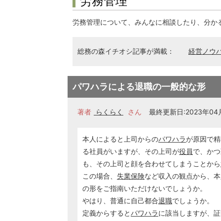
労務管理
労務管理について、みんなに相談したり、分か
総務の森イチオシ記事が満載：
経営ノウ
パワハラによる退職の一般的な形
著者
らくらく
さん
最終更新日:2023年04月
本人によると上司からの
パワハラ
が原因で精
る社員がいますが、その上司が
役員
で、かつ
も、その上司と顔を合わせてしまうことから
この場合、
失業保険
など収入の観点から、本
の形をご指南いただけないでしょうか。
やはり、普通に自己都合
退職
でしょうか。
定義からすると
パワハラ
に該当しますが、証