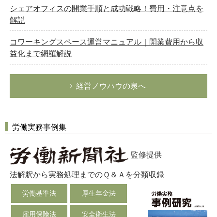
シェアオフィスの開業手順と成功戦略！費用・注意点を
解説
コワーキングスペース運営マニュアル｜開業費用から収
益化まで網羅解説
経営ノウハウの泉へ
労働実務事例集
監修提供
法解釈から実務処理までのＱ＆Ａを分類収録
労働基準法
厚生年金法
雇用保険法
安全衛生法