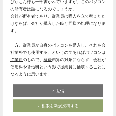
ぴぃちん様も一部書かれていますが、このパソコン
の所有者は誰になるのでしょうか。
会社が所有者であり、
従業員
は購入を立て替えただ
けならば、会社が購入した時と同様の処理になりま
す。
一方、
従業員
が自身のパソコンを購入し、それを会
社業務でも使用する、というのであればパソコンは
従業員
のもので、
経費
精算の対象にならず、会社が
使用料や
賃借料
という形で
従業員
に補填することに
なるように思います。
返信
相談を新規投稿する