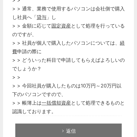
> >
労務管理
> > 通常、業務で使用するパソコンは会社側で購入
税務経理
し社員へ「
貸与
」し
企業法務
> > 金額に応じて
固定資産
として処理を行っている
のですが、
経営の知恵
> > 社員が個人で購入したパソコンについては、
経
総務の給湯室
費
申請の際に
秘書のノウハウ
> > どういった科目で申請してもらえばよろしいの
次へ
でしょうか？
> >
> > 今回社員が購入したものは10万円～20万円以
下のパソコンですので、
> > 帳簿上は
一括償却資産
として処理できるものと
認識しております。
返信