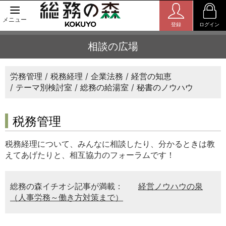
メニュー
登録
ログイン
相談の広場
労務管理
税務経理
企業法務
経営の知恵
テーマ別検討室
総務の給湯室
秘書のノウハウ
税務管理
税務経理について、みんなに相談したり、分かるときは教
えてあげたりと、相互協力のフォーラムです！
総務の森イチオシ記事が満載：
経営ノウハウの泉
（人事労務～働き方対策まで）