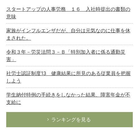
スタートアップの人事労務 １６ 入社時提出の書類の
意味
家族がインフルエンザだが、自分は元気なのに仕事を休
まされた。
令和３年－労災法問３－Ｂ「特別加入者に係る通勤災
害」
社労士認証制度13 健康結果に所見のある従業員を把握
しよう
学生納付特例の手続きをしなかった結果、障害年金が不
支給に
ランキングを見る