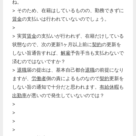
ね。
> そのため、在籍はしているものの、勤務できずに
賃金
の支払いは行われていないのでしょう。
>
> 実質
賃金
の支払いが行われず、在籍だけしている
状態なので、次の更新1ヶ月以上前に
契約
の更新を
しない旨通告すれば、
解雇
予告手当も支払わないで
済むのではないですか？
>
退職
届の提出は、基本自己都合
退職
の前提になり
どのカテゴリーに投稿しますか？
選択してください
ますが、
労働者
側の責によるものなので
契約
更新を
しない旨の通知で十分だと思われます。
有給休暇
も
労務管理
出勤率
が悪いので発生していないのでは？
税務経理
>
企業法務
>
経営の知恵
>
総務の給湯室
>