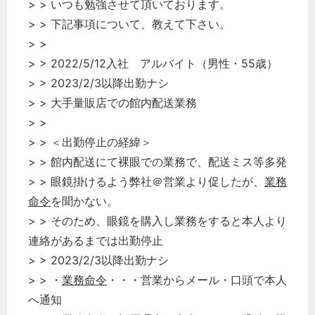
> > いつも勉強させて頂いております。
秘書のノウハウ
> > 下記事項について、教えて下さい。
次へ
> >
> > 2022/5/12入社 アルバイト（男性・55歳）
> > 2023/2/3以降出勤ナシ
> > 大手量販店での館内配送業務
> >
> > ＜出勤停止の経緯＞
> > 館内配送にて裸眼での業務で、配送ミス等多発
> > 眼鏡掛けるよう弊社＠営業より促したが、
業務
命令
を聞かない。
> > そのため、眼鏡を購入し業務をすると本人より
連絡があるまでは出勤停止
> > 2023/2/3以降出勤ナシ
> > ・
業務命令
・・・営業からメール・口頭で本人
へ通知