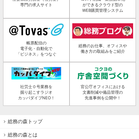
専門の求人サイト
ができるクラウド型の
WEB購買管理システム
帳票配信の
総務のお仕事、オフィスや
電子化・自動化で
働き方の取組みをご紹介
「ビジネス」をつなぐ
社労士０号業務を
官公庁オフィスにおける
掘り起こすラジオ
文書削減や備品管理の
カッパダイブNEO！
先進事例を公開中！
総務の森トップ
総務の森とは