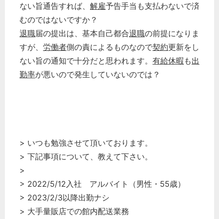
ない旨通告すれば、
解雇
予告手当も支払わないで済
むのではないですか？
退職
届の提出は、基本自己都合
退職
の前提になりま
すが、
労働者
側の責によるものなので
契約
更新をし
ない旨の通知で十分だと思われます。
有給休暇
も
出
勤率
が悪いので発生していないのでは？
> いつも勉強させて頂いております。
> 下記事項について、教えて下さい。
>
> 2022/5/12入社 アルバイト（男性・55歳）
> 2023/2/3以降出勤ナシ
> 大手量販店での館内配送業務