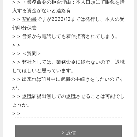
> > ・
業務命令
の拒否理由：本人口頭にて眼鏡を購
入する資金がないと連絡有
> >
契約書
ですが2022/12までは発行し、本人の受
領印分保管
> > 営業から電話しても着信拒否されてしまう。
> >
> > ＜質問＞
> > 弊社としては、
業務命令
に従わないので、
退職
してほしいと思っています。
> > 出来れば11月中に
退職
の手続きをしたいのです
が、
> >
退職
届提出無しでの
退職
させることは可能でし
ょうか。
> >
返信