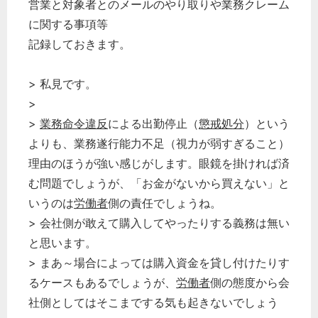
営業と対象者とのメールのやり取りや業務クレーム
に関する事項等
記録しておきます。
> 私見です。
>
>
業務命令違反
による出勤停止（
懲戒処分
）という
よりも、業務遂行能力不足（視力が弱すぎること）
理由のほうが強い感じがします。眼鏡を掛ければ済
む問題でしょうが、「お金がないから買えない」と
いうのは
労働者
側の責任でしょうね。
> 会社側が敢えて購入してやったりする義務は無い
と思います。
> まあ～場合によっては購入資金を貸し付けたりす
るケースもあるでしょうが、
労働者
側の態度から会
社側としてはそこまでする気も起きないでしょう