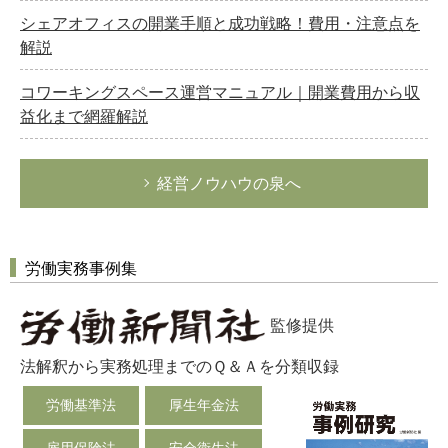
シェアオフィスの開業手順と成功戦略！費用・注意点を
解説
コワーキングスペース運営マニュアル｜開業費用から収
益化まで網羅解説
経営ノウハウの泉へ
労働実務事例集
監修提供
法解釈から実務処理までのＱ＆Ａを分類収録
労働基準法
厚生年金法
雇用保険法
安全衛生法