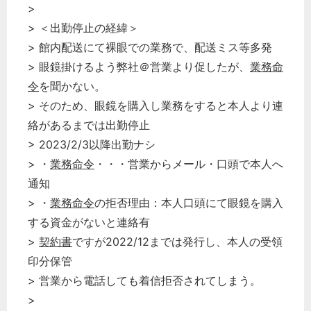
>
> ＜出勤停止の経緯＞
> 館内配送にて裸眼での業務で、配送ミス等多発
> 眼鏡掛けるよう弊社＠営業より促したが、
業務命
令
を聞かない。
> そのため、眼鏡を購入し業務をすると本人より連
絡があるまでは出勤停止
> 2023/2/3以降出勤ナシ
> ・
業務命令
・・・営業からメール・口頭で本人へ
通知
> ・
業務命令
の拒否理由：本人口頭にて眼鏡を購入
する資金がないと連絡有
>
契約書
ですが2022/12までは発行し、本人の受領
印分保管
> 営業から電話しても着信拒否されてしまう。
>