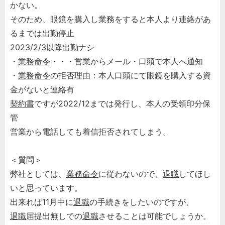
かない。
そのため、眼鏡を購入し業務をすると本人より連絡があ
るまでは出勤停止
2023/2/3以降出勤ナシ
・
業務命令
・・・営業からメール・口頭で本人へ通知
・
業務命令
の拒否理由：本人口頭にて眼鏡を購入する資
金がないと連絡有
契約書
ですが2022/12までは発行し、本人の受領印分保
管
営業から電話しても着信拒否されてしまう。
＜質問＞
弊社としては、
業務命令
に従わないので、
退職
してほし
いと思っています。
出来れば11月中に
退職
の手続きをしたいのですが、
退職
届提出無しでの
退職
させることは可能でしょうか。