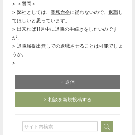
> ＜質問＞
> 弊社としては、
業務命令
に従わないので、
退職
し
てほしいと思っています。
> 出来れば11月中に
退職
の手続きをしたいのです
が、
>
退職
届提出無しでの
退職
させることは可能でしょ
うか。
>
返信
相談を新規投稿する