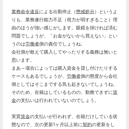
業務命令違反
による出勤停止（
懲戒処分
）というよ
りも、業務遂行能力不足（視力が弱すぎること）理
由のほうが強い感じがします。眼鏡を掛ければ済む
問題でしょうが、「お金がないから買えない」とい
うのは
労働者
側の責任でしょうね。
会社側が敢えて購入してやったりする義務は無いと
思います。
まあ～場合によっては購入資金を貸し付けたりする
ケースもあるでしょうが、
労働者
側の態度から会社
側としてはそこまでする気も起きないでしょうね。
そのため、在籍はしているものの、勤務できずに
賃
金
の支払いは行われていないのでしょう。
実質
賃金
の支払いが行われず、在籍だけしている状
態なので、次の更新1ヶ月以上前に
契約
の更新をし