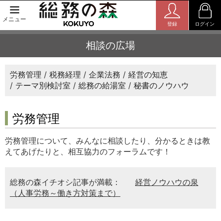
メニュー
登録
ログイン
相談の広場
労務管理
税務経理
企業法務
経営の知恵
テーマ別検討室
総務の給湯室
秘書のノウハウ
労務管理
労務管理について、みんなに相談したり、分かるときは教
えてあげたりと、相互協力のフォーラムです！
総務の森イチオシ記事が満載：
経営ノウハウの泉
（人事労務～働き方対策まで）