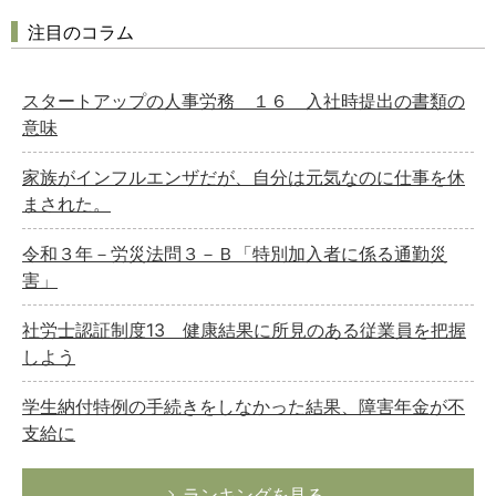
注目のコラム
スタートアップの人事労務 １６ 入社時提出の書類の
意味
家族がインフルエンザだが、自分は元気なのに仕事を休
まされた。
令和３年－労災法問３－Ｂ「特別加入者に係る通勤災
害」
社労士認証制度13 健康結果に所見のある従業員を把握
しよう
学生納付特例の手続きをしなかった結果、障害年金が不
支給に
ランキングを見る