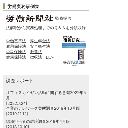
労働実務事例集
監修提供
法解釈から実務処理までのＱ＆Ａを分類収録
労働基準法
厚生年金法
雇用保険法
安全衛生法
労災保険法
派遣法
健康保険法
徴収法 ほか
調査レポート
オフィスカイゼン活動に関する意識2022年5
月
[2022.7.24]
企業のテレワーク実態調査2019年10月版
[2019.11.12]
総務担当者の環境調査2018年4月版
[2018.10.10]