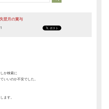
経営の知恵
総務の給湯室
喪失翌月の賞与
秘書のノウハウ
次へ
1
でしか検索に
えていいのか不安でした。
たします。