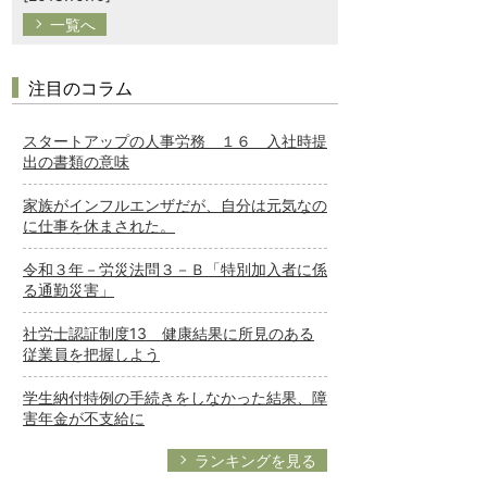
一覧へ
注目のコラム
スタートアップの人事労務 １６ 入社時提
出の書類の意味
家族がインフルエンザだが、自分は元気なの
に仕事を休まされた。
令和３年－労災法問３－Ｂ「特別加入者に係
る通勤災害」
社労士認証制度13 健康結果に所見のある
従業員を把握しよう
学生納付特例の手続きをしなかった結果、障
害年金が不支給に
ランキングを見る