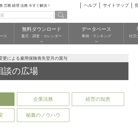
ヘルプ
サイトマップ
総務 労務 経理 法務 今すぐ解決！
無料ダウンロード
データベース
ース
書式・調査・カレンダー
事例・ランキング
社労
変更による雇用保険喪失翌月の賞与
相談の広場
企業法務
経営の知恵
室
秘書のノウハウ