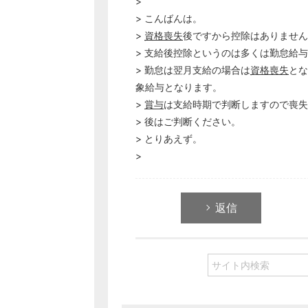
>
> こんばんは。
>
資格喪失
後ですから控除はありません
> 支給後控除というのは多くは勤怠給与
> 勤怠は翌月支給の場合は
資格喪失
とな
象給与となります。
>
賞与
は支給時期で判断しますので喪失
> 後はご判断ください。
> とりあえず。
>
返信