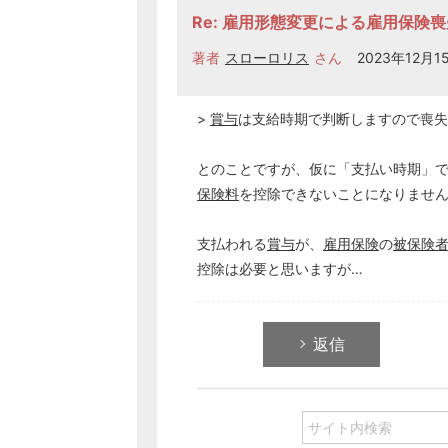
Re: 雇用形態変更による雇用保険
著者
スローロリス
さん
2023年12月15
>
賞与
は支給時期で判断しますので喪失
とのことですが、仮に「支払い時期」
保険料
を控除できないことになりませ
支払われる
賞与
が、
雇用保険
の
被保険
控除は必要と思いますが…
返信