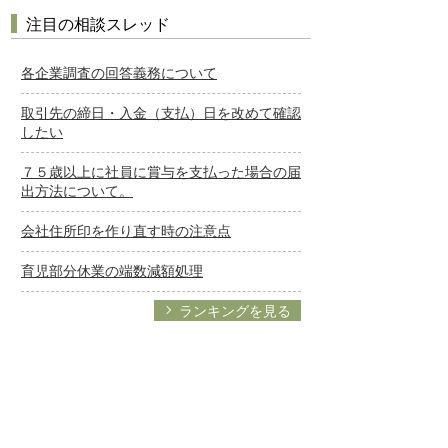
注目の相談スレッド
各企業調査の回答義務について
取引先の締日・入金（支払）日を改めて確認
したい
７５歳以上に社員に賞与を支払った場合の届
出方法について。
会社住所印を作り直す時の注意点
育児部分休業の端数減額処理
ランキングを見る