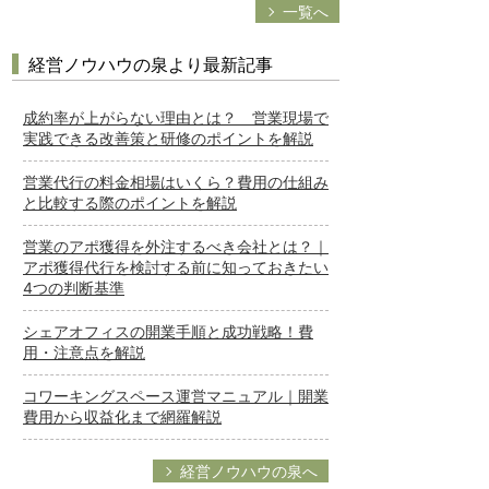
一覧へ
経営ノウハウの泉より最新記事
成約率が上がらない理由とは？ 営業現場で
実践できる改善策と研修のポイントを解説
営業代行の料金相場はいくら？費用の仕組み
と比較する際のポイントを解説
営業のアポ獲得を外注するべき会社とは？｜
アポ獲得代行を検討する前に知っておきたい
4つの判断基準
シェアオフィスの開業手順と成功戦略！費
用・注意点を解説
コワーキングスペース運営マニュアル｜開業
費用から収益化まで網羅解説
経営ノウハウの泉へ