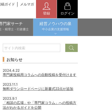
投稿ガイド
メルマガ
登録
ログイン
専門家サーチ
経営ノウハウの泉
士・税理士・行政書士
中小企業の支援情報
お知らせ
2024.4.22
専門家投稿用コラムへの自動投稿を受付けます
2023.11.1
無料ダウンロードページに新書式22点が追加
2023.9.1
「相談の広場」や「専門家コラム」への投稿方
法がわかるガイドを公開