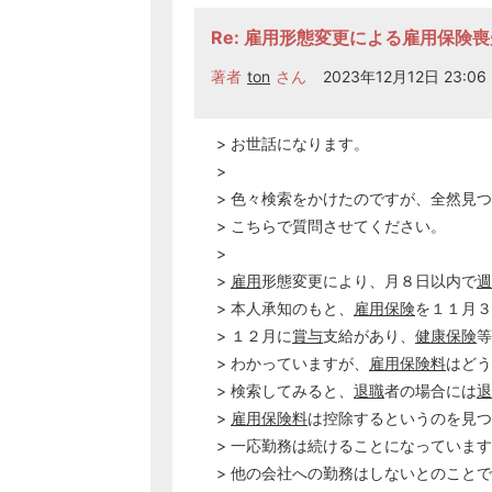
Re: 雇用形態変更による雇用保険
著者
ton
さん
2023年12月12日 23:06
> お世話になります。
>
> 色々検索をかけたのですが、全然見
> こちらで質問させてください。
>
>
雇用
形態変更により、月８日以内で
週
> 本人承知のもと、
雇用保険
を１１月３
> １２月に
賞与
支給があり、
健康保険
等
> わかっていますが、
雇用保険料
はどう
> 検索してみると、
退職
者の場合には
退
>
雇用保険料
は控除するというのを見つ
> 一応勤務は続けることになっていま
> 他の会社への勤務はしないとのこと