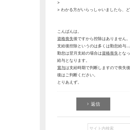
>
> わかる方がいらっしゃいましたら、
こんばんは。
資格喪失
後ですから控除はありません
支給後控除というのは多くは勤怠給与…
勤怠は翌月支給の場合は
資格喪失
とな
給与となります。
賞与
は支給時期で判断しますので喪失
後はご判断ください。
とりあえず。
返信