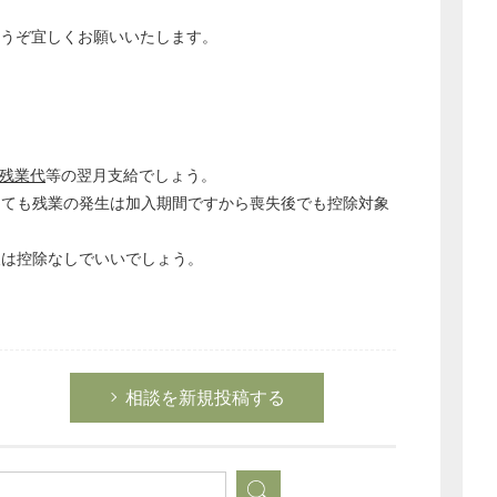
どうぞ宜しくお願いいたします。
。
残業代
等の翌月支給でしょう。
っても残業の発生は加入期間ですから喪失後でも控除対象
後は控除なしでいいでしょう。
どのカテゴリーに投稿しますか？
選択してください
相談を新規投稿する
労務管理
税務経理
企業法務