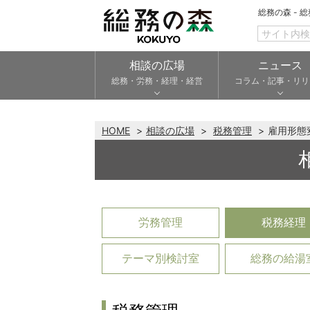
総務の森 - 
相談の広場
ニュース
総務・労務・経理・経営
コラム・記事・リリ
HOME
相談の広場
税務管理
雇用形態
労務管理
税務経理
テーマ別検討室
総務の給湯