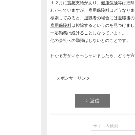
１２月に
賞与
支給があり、
健康保険
等は控除
わかっていますが、
雇用保険料
はどうなりま
検索してみると、
退職
者の場合には
退職
後の
雇用保険料
は控除するというのを見つけまし
一応勤務は続けることになっています。
他の会社への勤務はしないとのことです。
わかる方がいらっしゃいましたら、どうぞ宜
スポンサーリンク
返信