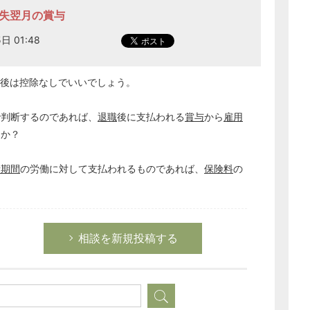
喪失翌月の賞与
日 01:48
後は控除なしでいいでしょう。
で判断するのであれば、
退職
後に支払われる
賞与
から
雇用
んか？
者期間
の労働に対して支払われるものであれば、
保険料
の
相談を新規投稿する