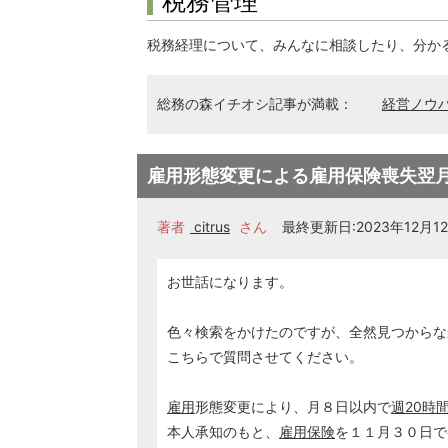
税務管理
税務経理について、みんなに相談したり、分か
総務の森イチオシ記事が満載：
経営ノウ
雇用形態変更による雇用保険喪失翌
著者
citrus
さん
最終更新日:2023年12月12日
お世話になります。
色々検索をかけたのですが、全然見つからな
こちらで質問させてください。
雇用
形態変更により、月８日以内で
週20時
本人承知のもと、
雇用保険
を１１月３０日で