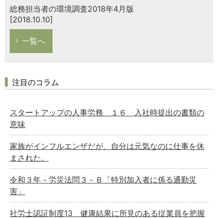
総務担当者の環境調査2018年4月版
[2018.10.10]
一覧へ
注目のコラム
スタートアップの人事労務 １６ 入社時提出の書類の
意味
家族がインフルエンザだが、自分は元気なのに仕事を休
まされた。
令和３年－労災法問３－Ｂ「特別加入者に係る通勤災
害」
社労士認証制度13 健康結果に所見のある従業員を把握