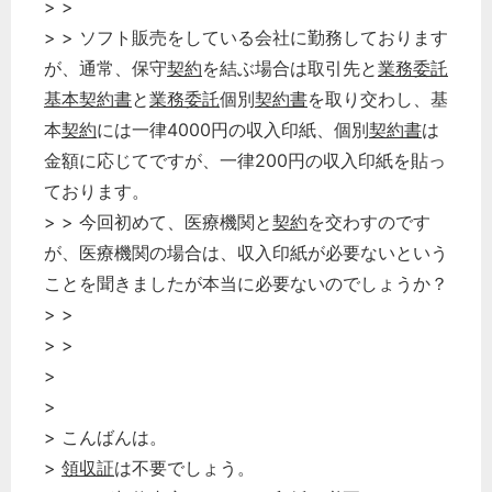
> >
> > ソフト販売をしている会社に勤務しております
が、通常、保守
契約
を結ぶ場合は取引先と
業務委託
基本契約書
と
業務委託
個別
契約書
を取り交わし、基
本
契約
には一律4000円の収入印紙、個別
契約書
は
金額に応じてですが、一律200円の収入印紙を貼っ
ております。
> > 今回初めて、医療機関と
契約
を交わすのです
が、医療機関の場合は、収入印紙が必要ないという
ことを聞きましたが本当に必要ないのでしょうか？
> >
> >
>
>
> こんばんは。
>
領収証
は不要でしょう。