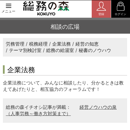
メニュー
登録
ログイン
相談の広場
労務管理
税務経理
企業法務
経営の知恵
テーマ別検討室
総務の給湯室
秘書のノウハウ
企業法務
企業法務について、みんなに相談したり、分かるときは教
えてあげたりと、相互協力のフォーラムです！
総務の森イチオシ記事が満載：
経営ノウハウの泉
（人事労務～働き方対策まで）