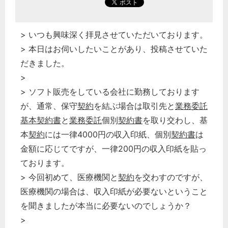
> いつも興味深く拝見させていただいております。
> 本日はお伺いしたいことがあり、投稿させていた
だきました。
>
> ソフト販売をしている会社に勤務しております
が、通常、保守
契約
を結ぶ場合は取引先と
業務委託
基本契約書
と
業務委託
個別
契約書
を取り交わし、基
本
契約
には一律4000円の収入印紙、個別
契約書
は
金額に応じてですが、一律200円の収入印紙を貼っ
ております。
> 今回初めて、医療機関と
契約
を交わすのですが、
医療機関の場合は、収入印紙が必要ないということ
を聞きましたが本当に必要ないのでしょうか？
>