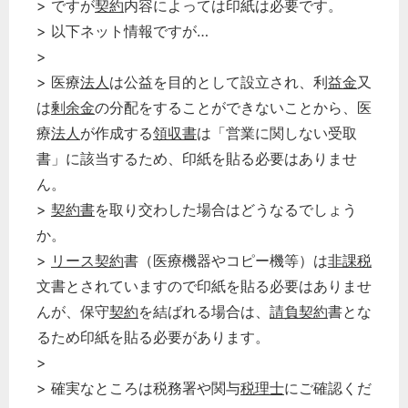
> ですが
契約
内容によっては印紙は必要です。
> 以下ネット情報ですが…
>
> 医療
法人
は公益を目的として設立され、利
益金
又
は
剰余金
の分配をすることができないことから、医
療
法人
が作成する
領収書
は「営業に関しない受取
書」に該当するため、印紙を貼る必要はありませ
ん。
>
契約書
を取り交わした場合はどうなるでしょう
か。
>
リース契約
書（医療機器やコピー機等）は
非課税
どのカテゴリーに投稿しますか？
文書とされていますので印紙を貼る必要はありませ
選択してください
んが、保守
契約
を結ばれる場合は、
請負契約
書とな
労務管理
るため印紙を貼る必要があります。
税務経理
>
> 確実なところは税務署や関与
税理士
にご確認くだ
企業法務