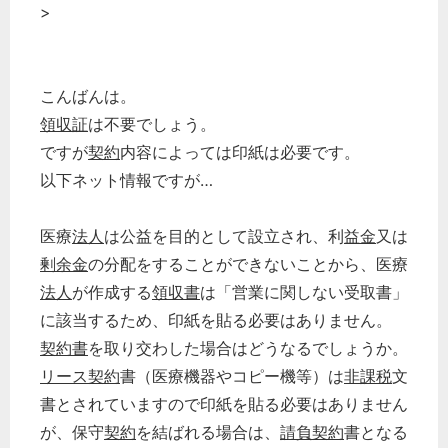
>
こんばんは。
領収証
は不要でしょう。
ですが
契約
内容によっては印紙は必要です。
以下ネット情報ですが…
医療
法人
は公益を目的として設立され、利
益金
又は
剰余金
の分配をすることができないことから、医療
法人
が作成する
領収書
は「営業に関しない受取書」
に該当するため、印紙を貼る必要はありません。
契約書
を取り交わした場合はどうなるでしょうか。
リース契約
書（医療機器やコピー機等）は
非課税
文
書とされていますので印紙を貼る必要はありません
が、保守
契約
を結ばれる場合は、
請負契約
書となる