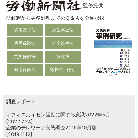
監修提供
法解釈から実務処理までのＱ＆Ａを分類収録
労働基準法
厚生年金法
雇用保険法
安全衛生法
労災保険法
派遣法
健康保険法
徴収法 ほか
調査レポート
オフィスカイゼン活動に関する意識2022年5月
[2022.7.24]
企業のテレワーク実態調査2019年10月版
[2019.11.12]