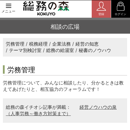
メニュー
登録
ログイン
相談の広場
労務管理
税務経理
企業法務
経営の知恵
テーマ別検討室
総務の給湯室
秘書のノウハウ
労務管理
労務管理について、みんなに相談したり、分かるときは教
えてあげたりと、相互協力のフォーラムです！
総務の森イチオシ記事が満載：
経営ノウハウの泉
（人事労務～働き方対策まで）