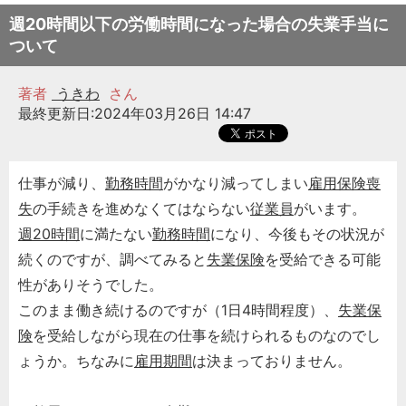
週20時間以下の労働時間になった場合の失業手当に
ついて
著者
うきわ
さん
最終更新日:2024年03月26日 14:47
仕事が減り、
勤務時間
がかなり減ってしまい
雇用保険喪
失
の手続きを進めなくてはならない
従業員
がいます。
週20時間
に満たない
勤務時間
になり、今後もその状況が
続くのですが、調べてみると
失業保険
を受給できる可能
性がありそうでした。
このまま働き続けるのですが（1日4時間程度）、
失業保
険
を受給しながら現在の仕事を続けられるものなのでし
ょうか。ちなみに
雇用期間
は決まっておりません。