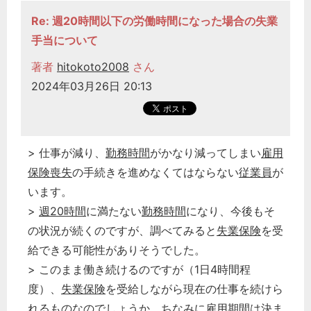
Re: 週20時間以下の労働時間になった場合の失業
手当について
著者
hitokoto2008
さん
2024年03月26日 20:13
> 仕事が減り、
勤務時間
がかなり減ってしまい
雇用
保険喪失
の手続きを進めなくてはならない
従業員
が
います。
>
週20時間
に満たない
勤務時間
になり、今後もそ
の状況が続くのですが、調べてみると
失業保険
を受
給できる可能性がありそうでした。
> このまま働き続けるのですが（1日4時間程
度）、
失業保険
を受給しながら現在の仕事を続けら
れるものなのでしょうか。ちなみに
雇用期間
は決ま