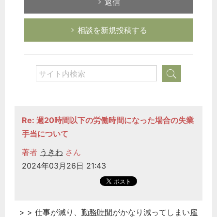
返信
相談を新規投稿する
どのカテゴリーに投稿しますか？
選択してください
労務管理
Re: 週20時間以下の労働時間になった場合の失業
税務経理
手当について
企業法務
著者
うきわ
さん
経営の知恵
2024年03月26日 21:43
総務の給湯室
秘書のノウハウ
次へ
> > 仕事が減り、
勤務時間
がかなり減ってしまい
雇