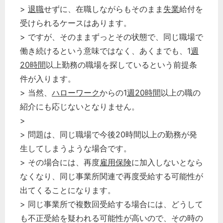
>
退職
せずに、在職しながらもそのまま
失業
給付を
受けられるケースはあります。
> ですが、そのままずっとその状態で、同じ職場で
働き続けるという意味ではなく、あくまでも、1
週
20時間
以上勤務の職場を探しているという前提条
件が入ります。
> 当然、
ハローワーク
からの1
週20時間
以上の職の
紹介にも応じないとなりません。
>
> 問題は、同じ職場で今後20時間以上の勤務が発
生してしまうような場合です。
> その場合には、再度
雇用保険
に加入しないとなら
なくなり、同じ事業所関連で再度受給する可能性が
出てくることになります。
> 同じ事業所で複数回受給する場合には、どうして
も不正受給を疑われる可能性が高いので、その時の