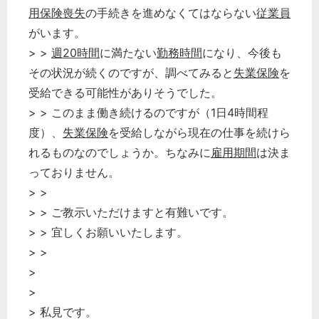
用保険喪失
の手続きを進めなくてはならない
従業員
がいます。
> >
週20時間
に満たない
勤務時間
になり、今後も
その状況が続くのですが、調べてみると
失業保険
を
受給できる可能性がありそうでした。
> > このまま働き続けるのですが（1日4時間程
度）、
失業保険
を受給しながら現在の仕事を続けら
れるものなのでしょうか。ちなみに
雇用期間
は決ま
っておりません。
> >
> > ご教示いただけますと有難いです。
> > 宜しくお願いいたします。
> >
>
>
> 私見です。