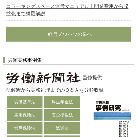
コワーキングスペース運営マニュアル｜開業費用から収
益化まで網羅解説
経営ノウハウの泉へ
労働実務事例集
監修提供
法解釈から実務処理までのＱ＆Ａを分類収録
労働基準法
厚生年金法
雇用保険法
安全衛生法
労災保険法
派遣法