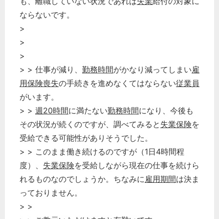
も、離職していない状況であれば
失業
給付の対象に
ならないです。
>
>
>
> > 仕事が減り、
勤務時間
がかなり減ってしまい
雇
用保険喪失
の手続きを進めなくてはならない
従業員
がいます。
> >
週20時間
に満たない
勤務時間
になり、今後も
その状況が続くのですが、調べてみると
失業保険
を
受給できる可能性がありそうでした。
> > このまま働き続けるのですが（1日4時間程
度）、
失業保険
を受給しながら現在の仕事を続けら
れるものなのでしょうか。ちなみに
雇用期間
は決ま
っておりません。
> >