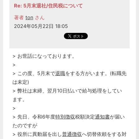
Re: 5月末退社/住民税について
著者
ton
さん
2024年05月22日 18:05
> お世話になっております。
>
> この度、5月末で
退職
をする方がいます。(転職先
は未定)
> 弊社は末締、翌月10日払いで給与処理をしてい
ます。
>
> 先日、令和6年度
特別徴収
税額決定
通知書
が届い
たのですが
> 役所に異動届を出し
普通徴収
へ切替依頼をする対