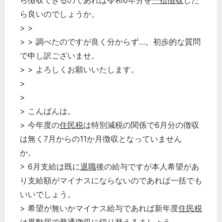
ら徴収できるのであれば令和6年分を
一括徴収
した
ら良いのでしょうか。
> >
> > 調べたのですが良く分からず…。初歩的な質問
で申し訳ございませ。
> > よろしくお願いいたします。
>
>
> こんばんは。
> 今年度の
住民税
は特別減税の関係で6月分の徴収
は無く7月からの11か月徴収となっていません
か。
> 6月支給は既に
退職
後の給与ですが本人希望があ
り支給額がマイナスにならないのであれば一括でも
いいでしょう。
> 希望が無いかマイナス給与であれば新年度
住民税