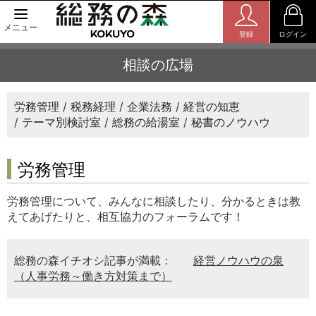
メニュー
登録
ログイン
相談の広場
労務管理
税務経理
企業法務
経営の知恵
テーマ別検討室
総務の給湯室
秘書のノウハウ
労務管理
労務管理について、みんなに相談したり、分かるときは教
えてあげたりと、相互協力のフォーラムです！
総務の森イチオシ記事が満載：
経営ノウハウの泉
（人事労務～働き方対策まで）