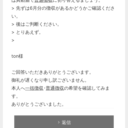
は異動届で
普通徴収
に切り替えるましょう。
> 先ずは6月分の徴収があるかどうかご確認くださ
い。
> 後はご判断ください。
> とりあえず。
>
ton様
ご回答いただきありがとうございます。
どのカテゴリーに投稿しますか？
御礼が遅くなり申し訳ございません。
選択してください
本人へ
一括徴収
･
普通徴収
の希望を確認してみま
労務管理
す。
ありがとうございました。
税務経理
企業法務
返信
経営の知恵