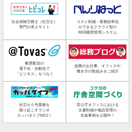
社会保険労務士（社労士）
コスト削減・業務効率化
専門の求人サイト
ができるクラウド型の
WEB購買管理システム
帳票配信の
総務のお仕事、オフィスや
電子化・自動化で
働き方の取組みをご紹介
「ビジネス」をつなぐ
社労士０号業務を
官公庁オフィスにおける
掘り起こすラジオ
文書削減や備品管理の
カッパダイブNEO！
先進事例を公開中！