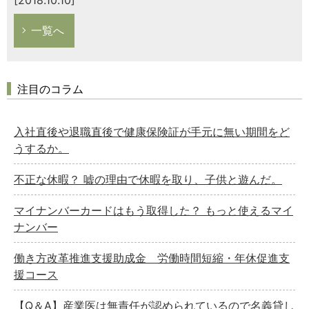
一覧へ
注目のコラム
入社直後や退職直後で健康保険証が手元に無い期間をど
うするか。
不正な休暇？ 嘘の理由で休暇を取り、子供と遊んだ。
マイナンバーカードはもう取得した？ もっと使えるマイ
ナンバー
働き方改革推進支援助成金 労働時間短縮・年休促進支
援コース
【Q＆A】産業医は無責任が認められているので名義貸し