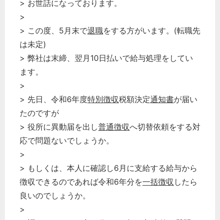
> お世話になっております。
>
> この度、5月末で
退職
をする方がいます。(転職先
は未定)
> 弊社は末締、翌月10日払いで給与処理をしてい
ます。
>
> 先日、令和6年度
特別徴収
税額決定
通知書
が届い
たのですが
> 役所に異動届を出し
普通徴収
へ切替依頼をする対
応で問題ないでしょうか。
>
> もしくは、本人に確認し6月に支給する給与から
徴収できるのであれば令和6年分を
一括徴収
したら
良いのでしょうか。
>