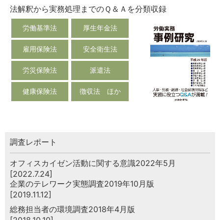
法解釈から実務処理までのＱ＆Ａを分類収録
労働基準法
厚生年金法
雇用保険法
安全衛生法
労災保険法
派遣法
健康保険法
徴収法 ほか
調査レポート
オフィスカイゼン活動に関する意識2022年5月
[2022.7.24]
企業のテレワーク実態調査2019年10月版
[2019.11.12]
総務担当者の環境調査2018年4月版
[2018.10.10]