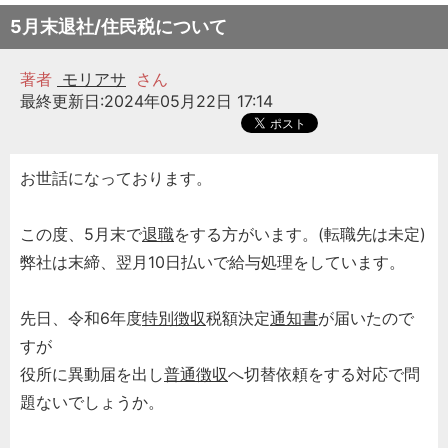
5月末退社/住民税について
著者
モリアサ
さん
最終更新日:2024年05月22日 17:14
お世話になっております。
この度、5月末で
退職
をする方がいます。(転職先は未定)
弊社は末締、翌月10日払いで給与処理をしています。
先日、令和6年度
特別徴収
税額決定
通知書
が届いたので
すが
役所に異動届を出し
普通徴収
へ切替依頼をする対応で問
題ないでしょうか。