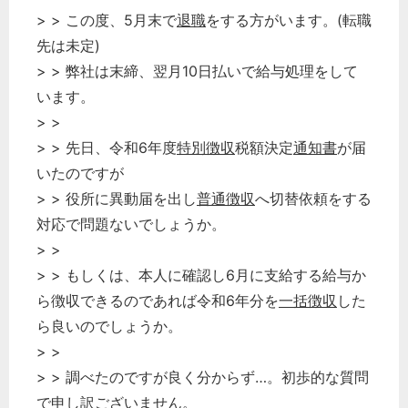
> > この度、5月末で
退職
をする方がいます。(転職
先は未定)
> > 弊社は末締、翌月10日払いで給与処理をして
います。
> >
> > 先日、令和6年度
特別徴収
税額決定
通知書
が届
いたのですが
> > 役所に異動届を出し
普通徴収
へ切替依頼をする
対応で問題ないでしょうか。
> >
> > もしくは、本人に確認し6月に支給する給与か
ら徴収できるのであれば令和6年分を
一括徴収
した
ら良いのでしょうか。
> >
> > 調べたのですが良く分からず…。初歩的な質問
で申し訳ございません。