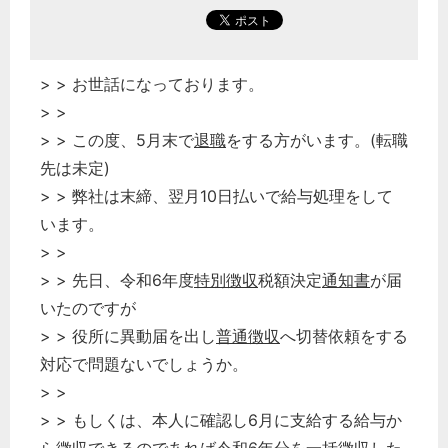
> > お世話になっております。
> >
> > この度、5月末で
退職
をする方がいます。(転職
先は未定)
> > 弊社は末締、翌月10日払いで給与処理をして
います。
> >
> > 先日、令和6年度
特別徴収
税額決定
通知書
が届
いたのですが
> > 役所に異動届を出し
普通徴収
へ切替依頼をする
対応で問題ないでしょうか。
> >
> > もしくは、本人に確認し6月に支給する給与か