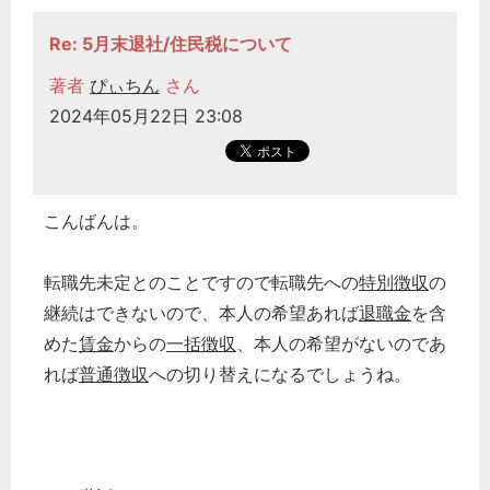
Re: 5月末退社/住民税について
著者
ぴぃちん
さん
2024年05月22日 23:08
こんばんは。
転職先未定とのことですので転職先への
特別徴収
の
継続はできないので、本人の希望あれば
退職金
を含
めた
賃金
からの
一括徴収
、本人の希望がないのであ
れば
普通徴収
への切り替えになるでしょうね。