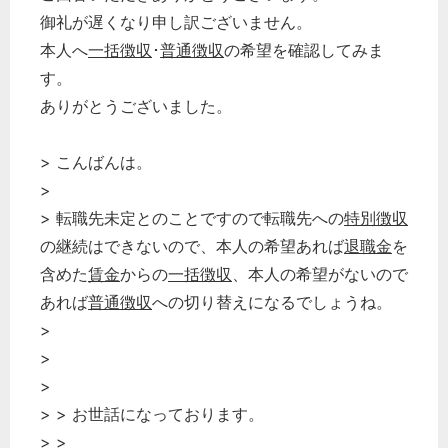
御礼が遅くなり申し訳ございません。
本人へ
一括徴収
･
普通徴収
の希望を確認してみま
す。
ありがとうございました。
> こんばんは。
>
> 転職先未定とのことですので転職先への
特別徴収
の継続はできないので、本人の希望あれば
退職金
を
含めた
賃金
からの
一括徴収
、本人の希望がないので
あれば
普通徴収
への切り替えになるでしょうね。
>
>
>
> > お世話になっております。
> >