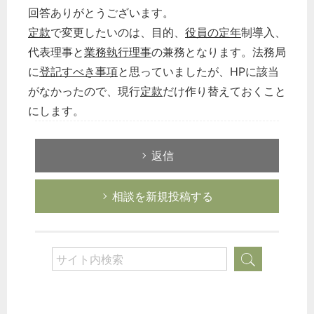
回答ありがとうございます。
定款
で変更したいのは、目的、
役員の定年
制導入、
代表理事と
業務執行理事
の兼務となります。法務局
に
登記すべき事項
と思っていましたが、HPに該当
がなかったので、現行
定款
だけ作り替えておくこと
にします。
返信
相談を新規投稿する