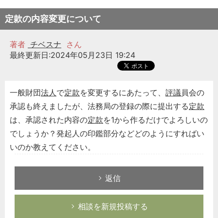
定款の内容変更について
著者
チベスナ
さん
最終更新日:2024年05月23日 19:24
一般財団
法人
で
定款
を変更するにあたって、
評議
員会の
承認も終えましたが、法務局の登録の際に提出する
定款
は、承認された内容の
定款
を1から作るだけでよろしいの
でしょうか？発起人の印鑑部分などどのようにすればい
いのか教えてください。
返信
相談を新規投稿する