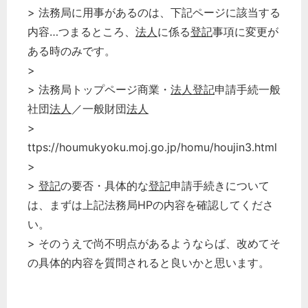
> 法務局に用事があるのは、下記ページに該当する
内容…つまるところ、
法人
に係る
登記
事項に変更が
ある時のみです。
>
> 法務局トップページ商業・
法人
登記
申請手続一般
社団
法人
／一般財団
法人
>
ttps://houmukyoku.moj.go.jp/homu/houjin3.html
>
>
登記
の要否・具体的な
登記
申請手続きについて
は、まずは上記法務局HPの内容を確認してくださ
い。
> そのうえで尚不明点があるようならば、改めてそ
の具体的内容を質問されると良いかと思います。