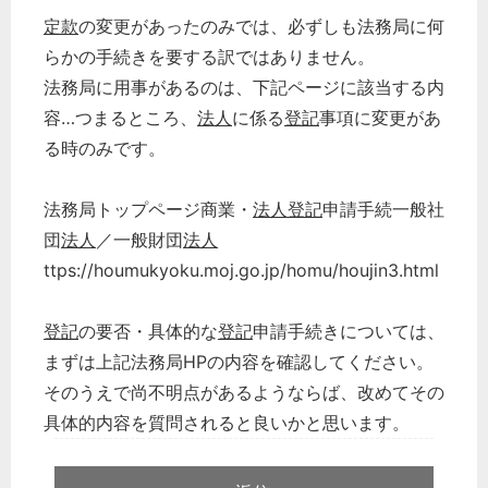
定款
の変更があったのみでは、必ずしも法務局に何
らかの手続きを要する訳ではありません。
法務局に用事があるのは、下記ページに該当する内
容…つまるところ、
法人
に係る
登記
事項に変更があ
る時のみです。
法務局トップページ商業・
法人
登記
申請手続一般社
団
法人
／一般財団
法人
ttps://houmukyoku.moj.go.jp/homu/houjin3.html
登記
の要否・具体的な
登記
申請手続きについては、
まずは上記法務局HPの内容を確認してください。
そのうえで尚不明点があるようならば、改めてその
具体的内容を質問されると良いかと思います。