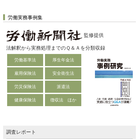
労働実務事例集
監修提供
法解釈から実務処理までのＱ＆Ａを分類収録
労働基準法
厚生年金法
雇用保険法
安全衛生法
労災保険法
派遣法
健康保険法
徴収法 ほか
調査レポート