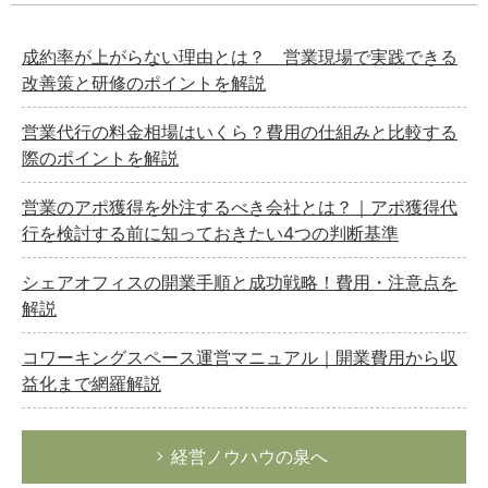
成約率が上がらない理由とは？ 営業現場で実践できる
改善策と研修のポイントを解説
営業代行の料金相場はいくら？費用の仕組みと比較する
際のポイントを解説
営業のアポ獲得を外注するべき会社とは？｜アポ獲得代
行を検討する前に知っておきたい4つの判断基準
シェアオフィスの開業手順と成功戦略！費用・注意点を
解説
コワーキングスペース運営マニュアル｜開業費用から収
益化まで網羅解説
経営ノウハウの泉へ