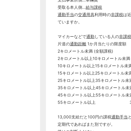
受取る本人側…
給与課税
通勤手当
の
交通用具
利用時の
非課税
は近
ていますか。
マイカーなどで
通勤
している人の
非課
片道の
通勤距離
1か月当たりの限度額
2キロメートル未満 (全額課税)
2キロメートル以上10キロメートル未満 4
10キロメートル以上15キロメートル未満 7
15キロメートル以上25キロメートル未満 
25キロメートル以上35キロメートル未満 
35キロメートル以上45キロメートル未満 
45キロメートル以上55キロメートル未満 
55キロメートル以上 31,
13,000支給だと100円の課税
通勤手当
定期代であればまた別ですが。