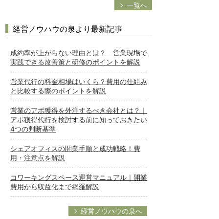
一覧へ
経営ノウハウの泉より最新記事
成約率が上がらない理由とは？ 営業現場で
実践できる改善策と研修のポイントを解説
営業代行の料金相場はいくら？費用の仕組み
と比較する際のポイントを解説
営業のアポ獲得を外注するべき会社とは？｜
アポ獲得代行を検討する前に知っておきたい
4つの判断基準
シェアオフィスの開業手順と成功戦略！費
用・注意点を解説
コワーキングスペース運営マニュアル｜開業
費用から収益化まで網羅解説
経営ノウハウの泉へ