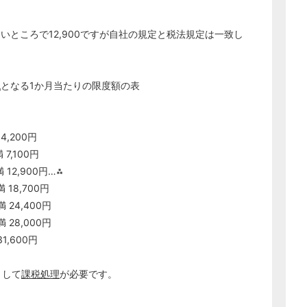
経営の知恵
いところで12,900ですが自社の規定と税法規定は一致し
総務の給湯室
秘書のノウハウ
次へ
税
となる1か月当たりの限度額の表
,200円
,100円
12,900円…⁂
18,700円
24,400円
28,000円
600円
として
課税処理
が必要です。