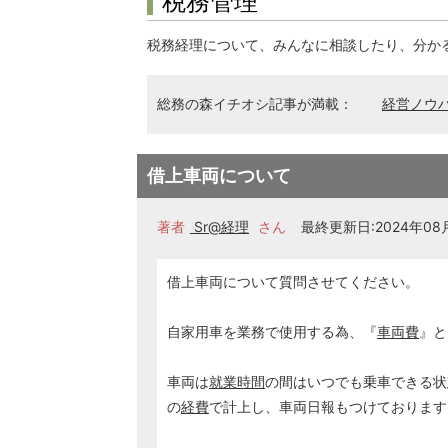
税務管理
税務経理について、みんなに相談したり、分か
総務の森イチオシ記事が満載：
経営ノウ
借上車両について
著者
Sr@経理
さん
最終更新日:2024年08月
借上車両について質問させてください。
自家用車を業務で使用する為、『
車両費
』と
車両は
就業時間
の間はいつでも乗車できる状
の
経費
で計上し、車両日報もつけております