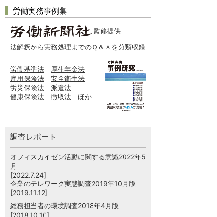
労働実務事例集
監修提供
法解釈から実務処理までのＱ＆Ａを分類収録
労働基準法
厚生年金法
雇用保険法
安全衛生法
労災保険法
派遣法
健康保険法
徴収法 ほか
調査レポート
オフィスカイゼン活動に関する意識2022年5
月
[2022.7.24]
企業のテレワーク実態調査2019年10月版
[2019.11.12]
総務担当者の環境調査2018年4月版
[2018.10.10]