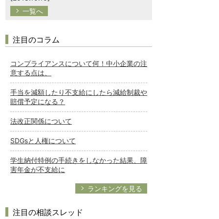
一覧へ
注目のコラム
コンプライアンスについて何！中小企業の注
意する点は、
手当を減額したり不支給にしたら減給制裁や
賠償予定になる？
法改正関係について
SDGsと人権について
学生納付特例の手続きをしなかった結果、障
害年金が不支給に
ランキングを見る
注目の相談スレッド