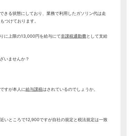
できる状態にしており、業務で利用したガソリン代は走
報もつけております。
に上限の13,000円を給与にて
非課税通勤費
として支給
ございませんか？
ですが本人に
給与課税
はされているのでしょうか。
近いところで12,900ですが自社の規定と税法規定は一致