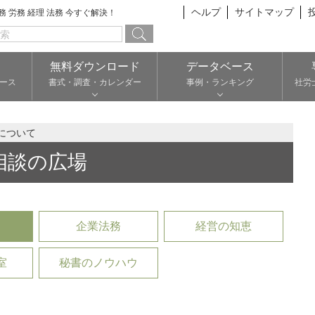
ヘルプ
サイトマップ
総務 労務 経理 法務 今すぐ解決！
無料ダウンロード
データベース
ース
書式・調査・カレンダー
事例・ランキング
社労
について
相談の広場
企業法務
経営の知恵
室
秘書のノウハウ