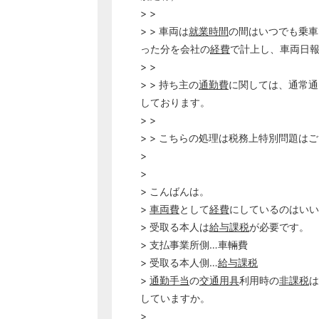
> >
> > 車両は
就業時間
の間はいつでも乗車
った分を会社の
経費
で計上し、車両日
> >
> > 持ち主の
通勤費
に関しては、通常通り
しております。
> >
> > こちらの処理は税務上特別問題は
>
>
> こんばんは。
>
車両費
として
経費
にしているのはいい
> 受取る本人は
給与課税
が必要です。
> 支払事業所側…車輛費
> 受取る本人側…
給与課税
>
通勤手当
の
交通用具
利用時の
非課税
は
していますか。
>