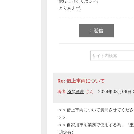
後はご判断ください。
とりあえず。
返信
Re: 借上車両について
著者
Sr@経理
さん
2024年08月06日 2
> > 借上車両について質問させてくだ
> >
> > 自家用車を業務で使用する為、『
車
規定有）