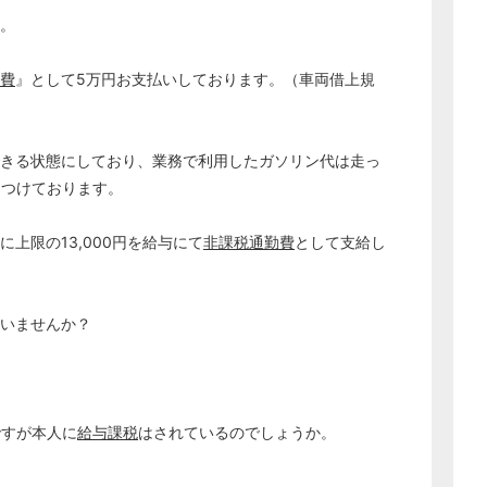
い。
費
』として5万円お支払いしております。（車両借上規
きる状態にしており、業務で利用したガソリン代は走っ
もつけております。
上限の13,000円を給与にて
非課税通勤費
として支給し
ざいませんか？
どのカテゴリーに投稿しますか？
選択してください
労務管理
ですが本人に
給与課税
はされているのでしょうか。
税務経理
企業法務