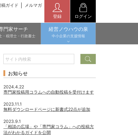
投稿ガイド
メルマガ
登録
ログイン
専門家サーチ
経営ノウハウの泉
士・税理士・行政書士
中小企業の支援情報
お知らせ
2024.4.22
専門家投稿用コラムへの自動投稿を受付けます
2023.11.1
無料ダウンロードページに新書式22点が追加
2023.9.1
「相談の広場」や「専門家コラム」への投稿方
法がわかるガイドを公開