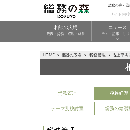
総務の森 - 
相談の広場
ニュース
総務・労務・経理・経営
コラム・記事・リリ
HOME
相談の広場
税務管理
借上車両
労務管理
税務経理
テーマ別検討室
総務の給湯