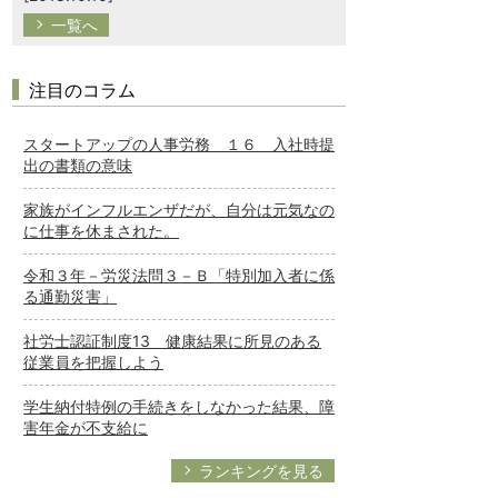
一覧へ
注目のコラム
スタートアップの人事労務 １６ 入社時提
出の書類の意味
家族がインフルエンザだが、自分は元気なの
に仕事を休まされた。
令和３年－労災法問３－Ｂ「特別加入者に係
る通勤災害」
社労士認証制度13 健康結果に所見のある
従業員を把握しよう
学生納付特例の手続きをしなかった結果、障
害年金が不支給に
ランキングを見る