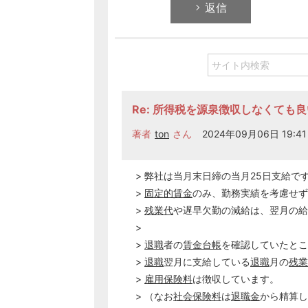
返信
Re: 所得税を源泉徴収しなくても
著者
ton
さん
2024年09月06日 19:41
> 弊社は当月末日締の当月25日支給で
>
固定的賃金
のみ、勤務実績を考慮せず
>
残業代
や遅早欠勤の減給は、翌月の給
>
>
退職
者の
賃金台帳
を確認していたとこ
>
退職
翌月に支給している
退職
月の
残業
>
雇用保険料
は徴収しています。
> （なお
社会保険料
は
退職金
から精算し