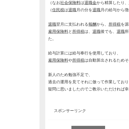
（なお
社会保険料
は
退職金
から精算したり、
（
住民税
は
退職
月の分を
退職
月の給与から徴
退職
翌月に支払われる
報酬
から、
所得税
を源
雇用保険料
と
所得税
は、
退職
後でも、
退職
所
た。
給与計算には給与奉行を使用しており、
雇用保険料
や
所得税
は自動算出されるためそ
新人のため勉強不足で、
過去の運用を見てそれに倣って作業しており
疑問に思いましたのでご教示いただければ幸
スポンサーリンク