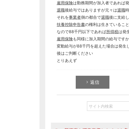
雇用保険
は勤務期間が加入者であれば
退職
後給与ではありますが元々は
退職
それを
事業者
側の都合で
退職
後に支給
扶養控除申告書
の権利は生きているこ
なので88千円以下であれば
所得税
は発
雇用保険
も同様に加入期間の給与です
変動給与が88千円を超えた場合は発生
後はご判断ください
とりあえず
返信