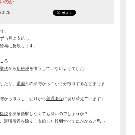
良いのか
0:26
です。
ず当月に支給し、
給与に反映します。
ころ、
業代
から
所得税
を徴収していないようでした。
したり、
退職
月の給与から二か月分徴収するなどまちま
与から徴収し、翌月から
普通徴収
に切り替えています）
得税
を源泉徴収しなくても良いのでしょうか？
、
退職
所得を除く、支給した
報酬
すべてにかかると思っ