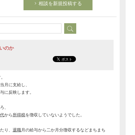
相談を新規投稿する
良いのか
す。
当月に支給し、
与に反映します。
ろ、
代
から
所得税
を徴収していないようでした。
たり、
退職
月の給与から二か月分徴収するなどまちまち