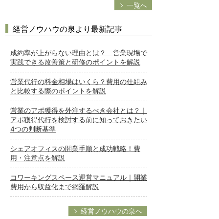
一覧へ
経営ノウハウの泉より最新記事
成約率が上がらない理由とは？ 営業現場で
実践できる改善策と研修のポイントを解説
営業代行の料金相場はいくら？費用の仕組み
と比較する際のポイントを解説
営業のアポ獲得を外注するべき会社とは？｜
アポ獲得代行を検討する前に知っておきたい
4つの判断基準
シェアオフィスの開業手順と成功戦略！費
用・注意点を解説
コワーキングスペース運営マニュアル｜開業
費用から収益化まで網羅解説
経営ノウハウの泉へ