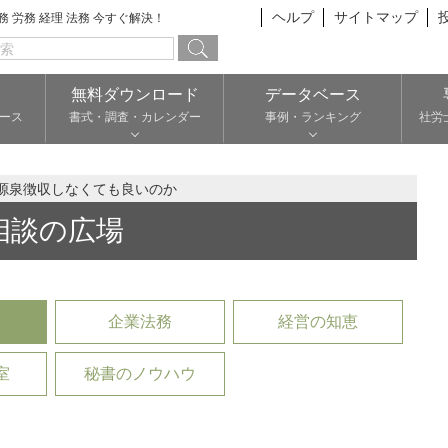
ヘルプ
サイトマップ
総務 労務 経理 法務 今すぐ解決！
無料ダウンロード
データベース
ース
書式・調査・カレンダー
事例・ランキング
社労
源泉徴収しなくても良いのか
相談の広場
企業法務
経営の知恵
室
秘書のノウハウ