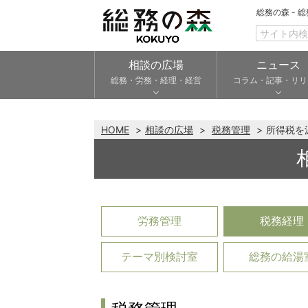
総務の森 - 
相談の広場
ニュース
総務・労務・経理・経営
コラム・記事・リリ
HOME
相談の広場
税務管理
所得税を
労務管理
税務経理
テーマ別検討室
総務の給湯