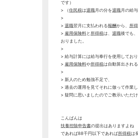
です）
> （
住民税
は
退職
月の分を
退職
月の給与
>
>
退職
翌月に支払われる
報酬
から、
所得
>
雇用保険料
と
所得税
は、
退職
後でも、
おりました。
>
> 給与計算には給与奉行を使用してお
>
雇用保険料
や
所得税
は自動算出される
>
> 新人のため勉強不足で、
> 過去の運用を見てそれに倣って作業
> 疑問に思いましたのでご教示いただ
こんばんは
扶養控除申告書
の提出はありますよね
であれば88千円以下であれば
所得税
は