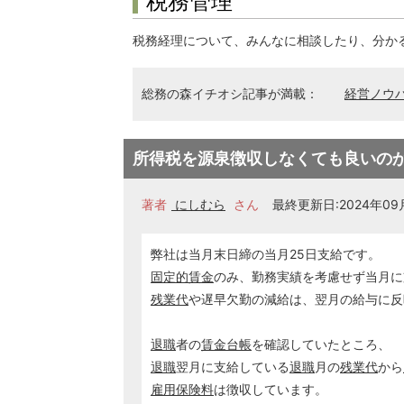
税務管理
税務経理について、みんなに相談したり、分か
総務の森イチオシ記事が満載：
経営ノウ
所得税を源泉徴収しなくても良いの
著者
にしむら
さん
最終更新日:2024年09月
弊社は当月末日締の当月25日支給です。
固定的賃金
のみ、勤務実績を考慮せず当月に
残業代
や遅早欠勤の減給は、翌月の給与に反
退職
者の
賃金台帳
を確認していたところ、
退職
翌月に支給している
退職
月の
残業代
から
雇用保険料
は徴収しています。