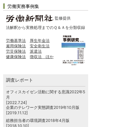
労働実務事例集
監修提供
法解釈から実務処理までのＱ＆Ａを分類収録
労働基準法
厚生年金法
雇用保険法
安全衛生法
労災保険法
派遣法
健康保険法
徴収法 ほか
調査レポート
オフィスカイゼン活動に関する意識2022年5
月
[2022.7.24]
企業のテレワーク実態調査2019年10月版
[2019.11.12]
総務担当者の環境調査2018年4月版
[2018.10.10]