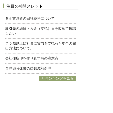
注目の相談スレッド
各企業調査の回答義務について
取引先の締日・入金（支払）日を改めて確認
したい
７５歳以上に社員に賞与を支払った場合の届
出方法について。
会社住所印を作り直す時の注意点
育児部分休業の端数減額処理
ランキングを見る