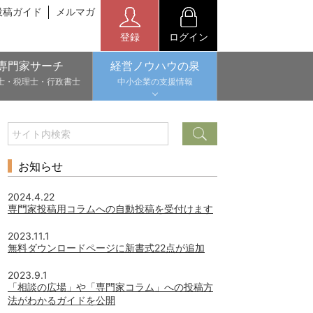
投稿ガイド
メルマガ
登録
ログイン
専門家サーチ
経営ノウハウの泉
士・税理士・行政書士
中小企業の支援情報
お知らせ
2024.4.22
専門家投稿用コラムへの自動投稿を受付けます
2023.11.1
無料ダウンロードページに新書式22点が追加
2023.9.1
「相談の広場」や「専門家コラム」への投稿方
法がわかるガイドを公開