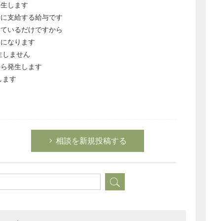
発生します
経営の知恵
時に支給する給与です
総務の給湯室
しているだけですから
秘書のノウハウ
とになります
生しません
次へ
から発生します
します
相談を新規投稿する