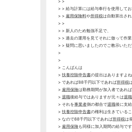
> >
> > 給与計算には給与奉行を使用して
> >
雇用保険料
や
所得税
は自動算出され
> >
> > 新人のため勉強不足で、
> > 過去の運用を見てそれに倣って作
> > 疑問に思いましたのでご教示いた
>
>
> こんばんは
>
扶養控除申告書
の提出はありますよね
> であれば88千円以下であれば
所得税
>
雇用保険
は勤務期間が加入者であれば
>
退職
後給与ではありますが元々は
退職
> それを
事業者
側の都合で
退職
後に支給
>
扶養控除申告書
の権利は生きているこ
> なので88千円以下であれば
所得税
は
>
雇用保険
も同様に加入期間の給与です