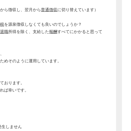
から徴収し、翌月から
普通徴収
に切り替えています）
税
を源泉徴収しなくても良いのでしょうか？
退職
所得を除く、支給した
報酬
すべてにかかると思って
り、
ためそのように運用しています。
しております。
ければ幸いです。
どのカテゴリーに投稿しますか？
選択してください
労務管理
税務経理
発生しません
企業法務