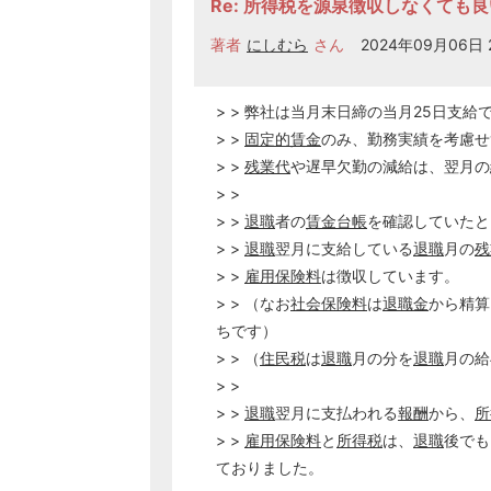
Re: 所得税を源泉徴収しなくても
著者
にしむら
さん
2024年09月06日 2
> > 弊社は当月末日締の当月25日支給
> >
固定的賃金
のみ、勤務実績を考慮せ
> >
残業代
や遅早欠勤の減給は、翌月の
> >
> >
退職
者の
賃金台帳
を確認していたと
> >
退職
翌月に支給している
退職
月の
残
> >
雇用保険料
は徴収しています。
> > （なお
社会保険料
は
退職金
から精算
ちです）
> > （
住民税
は
退職
月の分を
退職
月の給
> >
> >
退職
翌月に支払われる
報酬
から、
所
> >
雇用保険料
と
所得税
は、
退職
後でも
ておりました。