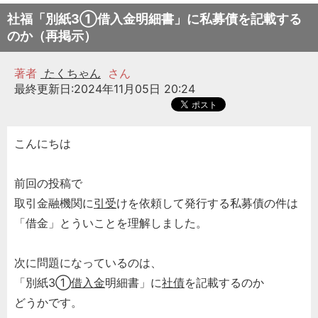
社福「別紙3①借入金明細書」に私募債を記載する
のか（再掲示）
著者
たくちゃん
さん
最終更新日:2024年11月05日 20:24
こんにちは
前回の投稿で
取引金融機関に
引受
けを依頼して発行する私募債の件は
「借金」とういことを理解しました。
次に問題になっているのは、
「別紙3①
借入金
明細書」に
社債
を記載するのか
どうかです。