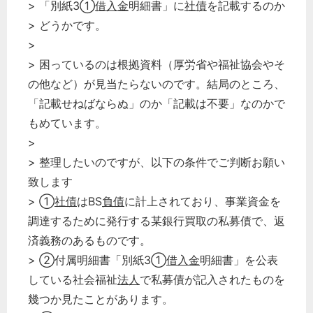
> 「別紙3①
借入金
明細書」に
社債
を記載するのか
> どうかです。
>
> 困っているのは根拠資料（厚労省や福祉協会やそ
の他など）が見当たらないのです。結局のところ、
「記載せねばならぬ」のか「記載は不要」なのかで
もめています。
>
> 整理したいのですが、以下の条件でご判断お願い
致します
> ①
社債
はBS
負債
に計上されており、事業資金を
調達するために発行する某銀行買取の私募債で、返
済義務のあるものです。
> ②付属明細書「別紙3①
借入金
明細書」を公表
している社会福祉
法人
で私募債が記入されたものを
幾つか見たことがあります。