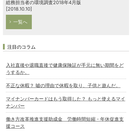
総務担当者の環境調査2018年4月版
[2018.10.10]
一覧へ
注目のコラム
入社直後や退職直後で健康保険証が手元に無い期間をど
うするか。
不正な休暇？ 嘘の理由で休暇を取り、子供と遊んだ。
マイナンバーカードはもう取得した？ もっと使えるマイ
ナンバー
働き方改革推進支援助成金 労働時間短縮・年休促進支
援コース