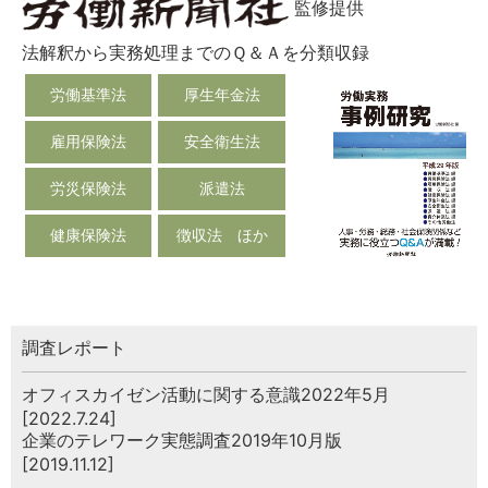
監修提供
法解釈から実務処理までのＱ＆Ａを分類収録
労働基準法
厚生年金法
雇用保険法
安全衛生法
労災保険法
派遣法
健康保険法
徴収法 ほか
調査レポート
オフィスカイゼン活動に関する意識2022年5月
[2022.7.24]
企業のテレワーク実態調査2019年10月版
[2019.11.12]