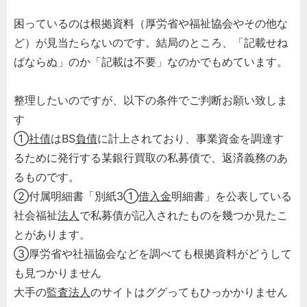
困っているのは根拠資料（厚労省や福祉協会やその他な
ど）が見当たらないのです。結局のところ、「記載せね
ばならぬ」のか「記載は不要」なのかでもめています。
整理したいのですが、以下の条件でご判断お願い致しま
す
①
社債
はBS
負債
に計上されており、事業資金を調達す
るために発行する某銀行買取の私募債で、返済義務のあ
るものです。
②付属明細書「別紙3①
借入金
明細書」を公表している
社会福祉
法人
で私募債が記入されたものを幾つか見たこ
とがあります。
③厚労省や社福協会などを調べても根拠資料がどうして
も見つかりません
大手の
監査法人
のサイトはググってもひっかかりません