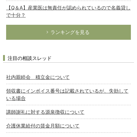
【Q＆A】産業医は無責任が認められているので名義貸し
で十分？
ランキングを見る
注目の相談スレッド
社内親睦会 積立金について
領収書にインボイス番号は記載されているが、失効して
いる場合
講師謝礼に対する源泉徴収について
介護休業給付の賃金月額について