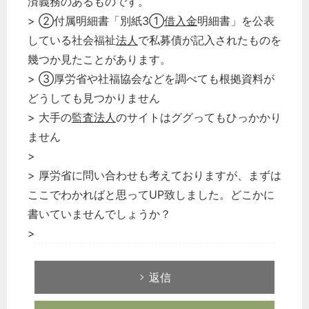
済義務のあるものです。
> ②付属明細書「別紙3①
借入金
明細書」を公表
している社会福祉
法人
で私募債が記入されたものを
どのカテゴリーに投稿しますか？
選択してください
幾つか見たことがあります。
> ③厚労省や社福協会などを調べても根拠資料が
労務管理
どうしても見つかりません
税務経理
> 大手の
監査法人
のサイトはググってもひっかかり
企業法務
ません
経営の知恵
>
総務の給湯室
> 厚労省に問い合わせも考えておりますが、まずは
ここでわかればと思ってUP致しました。どこかに
秘書のノウハウ
書いていませんでしょうか？
次へ
>
返信