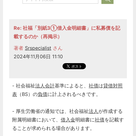
Re: 社福「別紙3①借入金明細書」に私募債を記
載するのか（再掲示）
著者
Srspecialist
さん
2024年11月06日 11:10
- 社会福祉
法人
会計
基準によると、
社債
は
貸借対照
表
（BS）の
負債
に計上されるべきです。
- 厚生労働省の通知では、社会福祉
法人
が作成する
附属明細書において、
借入金
明細書に
社債
を記載す
ることが求められる場合があります。