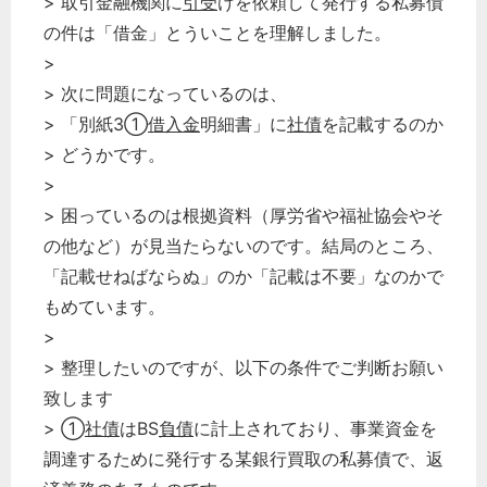
> 取引金融機関に
引受
けを依頼して発行する私募債
の件は「借金」とういことを理解しました。
>
> 次に問題になっているのは、
> 「別紙3①
借入金
明細書」に
社債
を記載するのか
> どうかです。
>
> 困っているのは根拠資料（厚労省や福祉協会やそ
の他など）が見当たらないのです。結局のところ、
「記載せねばならぬ」のか「記載は不要」なのかで
もめています。
>
> 整理したいのですが、以下の条件でご判断お願い
致します
> ①
社債
はBS
負債
に計上されており、事業資金を
調達するために発行する某銀行買取の私募債で、返