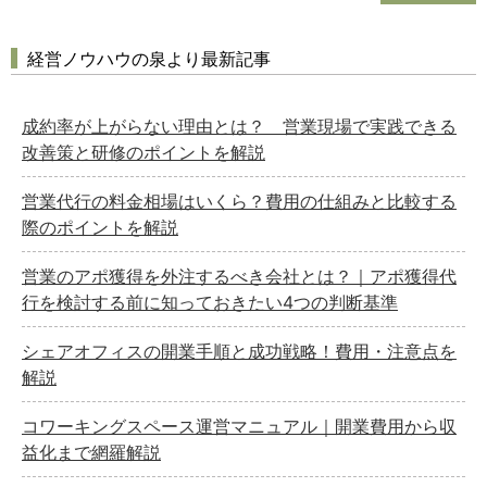
経営ノウハウの泉より最新記事
成約率が上がらない理由とは？ 営業現場で実践できる
改善策と研修のポイントを解説
営業代行の料金相場はいくら？費用の仕組みと比較する
際のポイントを解説
営業のアポ獲得を外注するべき会社とは？｜アポ獲得代
行を検討する前に知っておきたい4つの判断基準
シェアオフィスの開業手順と成功戦略！費用・注意点を
解説
コワーキングスペース運営マニュアル｜開業費用から収
益化まで網羅解説