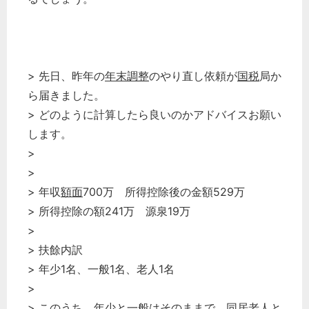
> 先日、昨年の
年末調整
のやり直し依頼が
国税
局か
ら届きました。
> どのように計算したら良いのかアドバイスお願い
します。
>
>
> 年収
額面
700万 所得控除後の金額529万
> 所得控除の額241万 源泉19万
>
どのカテゴリーに投稿しますか？
> 扶餘内訳
選択してください
> 年少1名、一般1名、老人1名
労務管理
>
税務経理
> このうち、年少と一般はそのままで、同居老人と