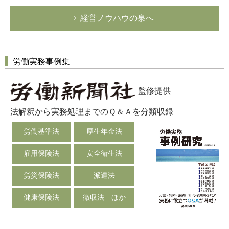
経営ノウハウの泉へ
労働実務事例集
監修提供
法解釈から実務処理までのＱ＆Ａを分類収録
労働基準法
厚生年金法
雇用保険法
安全衛生法
労災保険法
派遣法
健康保険法
徴収法 ほか