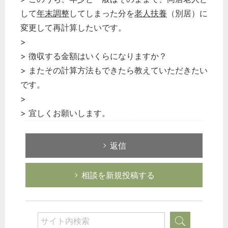
企業法務
して
年末調整
してしまった分を
老人扶養
（別居）に
変更して再計算したいです。
経営の知恵
>
総務の給湯室
> 徴収する金額はいくらになりますか？
秘書のノウハウ
> またその計算方法もできたら教えていただきたい
次へ
です。
>
> 宜しくお願いします。
返信
相談を新規投稿する