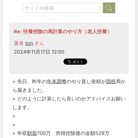
Re: 扶養控除の再計算のやり方（老人扶養）
著者
ton
さん
2024年11月17日 12:00
> 先日、昨年の
年末調整
のやり直し依頼が
国税
局か
ら届きました。
> どのように計算したら良いのかアドバイスお願い
します。
>
>
> 年収
額面
700万 所得控除後の金額529万