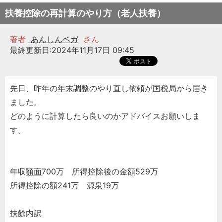
扶養控除の再計算のやり方（老人扶養）
著者
あんしんベガ
さん
最終更新日:2024年11月17日 09:45
先日、昨年の
年末調整
のやり直し依頼が
国税
局から届き
ました。
どのように計算したら良いのかアドバイスお願いしま
す。
年収
額面
700万 所得控除後の金額529万
所得控除の額241万 源泉19万
扶餘内訳