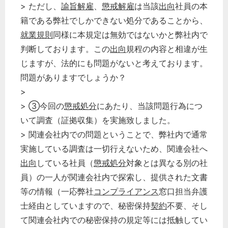
> ただし、
諭旨解雇
、
懲戒解雇
は当該
出向
社員の本
籍である弊社でしかできない処分であることから、
就業規則
同様に本規定は無効ではないかと弊社内で
判断しております。この
出向
規程の内容と相違が生
じますが、法的にも問題がないと考えております。
問題がありますでしょうか？
>
> ③今回の
懲戒処分
にあたり、当該問題行為につ
いて調査（証拠収集）を実施致しました。
> 関連会社内での問題ということで、弊社内で通常
実施している調査は一切行えないため、関連会社へ
出向
している社員（
懲戒処分
対象とは異なる別の社
員）の一人が関連会社内で探索し、提供された文書
等の情報（一応弊社
コンプライアンス
窓口担当弁護
士経由としていますので、秘密保持
契約
不要、そし
て関連会社内での秘密保持の規定等には抵触してい