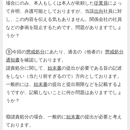
場合にのみ、本人もしくは本人が依頼した
従業員
によっ
て弁明、弁護可能としておりますが、当該
出向
社員に対
し、この内容を伝える気もありません。関係会社の社員
などの参画を阻止するためです。問題がありますでしょ
うか？
⑨今回の
懲戒処分
にあたり、過去の（他者の）
懲戒処分
通知書
を確認しております。
譴責処分に関して、
始末書
の提出が必要である旨の記述
をしない（当たり前すぎるので）方向としております。
一般的には、
始末書
の提出と提出期限などを記載するよ
うですが、記載しないことに何か問題はありますでしょ
うか？
⑩譴責処分の場合、一般的に
始末書
の提出が必要と考え
ております。