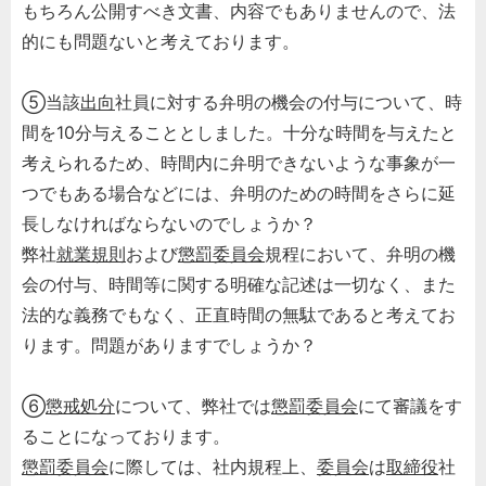
もちろん公開すべき文書、内容でもありませんので、法
的にも問題ないと考えております。
⑤当該
出向
社員に対する弁明の機会の付与について、時
間を10分与えることとしました。十分な時間を与えたと
考えられるため、時間内に弁明できないような事象が一
つでもある場合などには、弁明のための時間をさらに延
長しなければならないのでしょうか？
弊社
就業規則
および
懲罰委員会
規程において、弁明の機
会の付与、時間等に関する明確な記述は一切なく、また
法的な義務でもなく、正直時間の無駄であると考えてお
ります。問題がありますでしょうか？
⑥
懲戒処分
について、弊社では
懲罰委員会
にて審議をす
ることになっております。
懲罰委員会
に際しては、社内規程上、
委員会
は
取締役
社