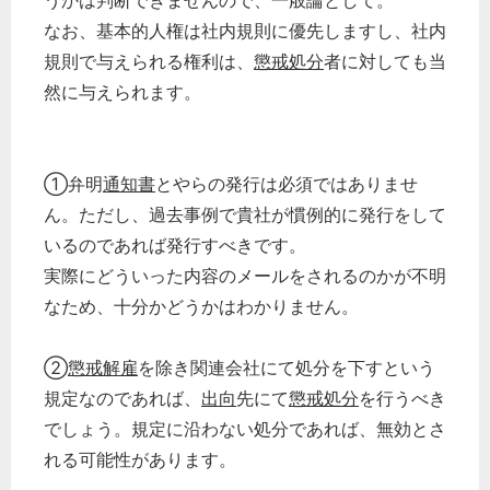
うかは判断できませんので、一般論として。
なお、基本的人権は社内規則に優先しますし、社内
規則で与えられる権利は、
懲戒処分
者に対しても当
然に与えられます。
①弁明
通知書
とやらの発行は必須ではありませ
ん。ただし、過去事例で貴社が慣例的に発行をして
いるのであれば発行すべきです。
実際にどういった内容のメールをされるのかが不明
なため、十分かどうかはわかりません。
②
懲戒解雇
を除き関連会社にて処分を下すという
規定なのであれば、
出向
先にて
懲戒処分
を行うべき
でしょう。規定に沿わない処分であれば、無効とさ
れる可能性があります。