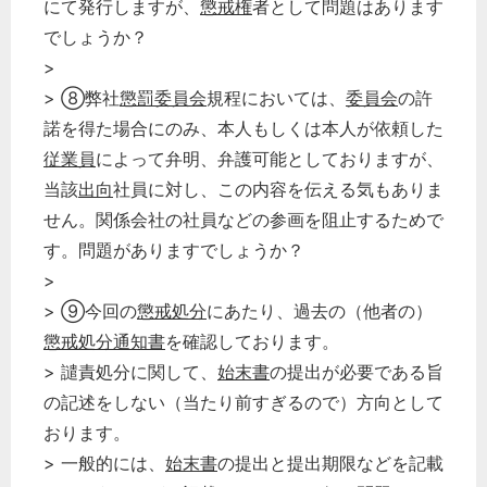
にて発行しますが、
懲戒権
者として問題はあります
でしょうか？
>
> ⑧弊社
懲罰委員会
規程においては、
委員会
の許
諾を得た場合にのみ、本人もしくは本人が依頼した
従業員
によって弁明、弁護可能としておりますが、
当該
出向
社員に対し、この内容を伝える気もありま
せん。関係会社の社員などの参画を阻止するためで
す。問題がありますでしょうか？
>
> ⑨今回の
懲戒処分
にあたり、過去の（他者の）
懲戒処分
通知書
を確認しております。
> 譴責処分に関して、
始末書
の提出が必要である旨
の記述をしない（当たり前すぎるので）方向として
おります。
> 一般的には、
始末書
の提出と提出期限などを記載