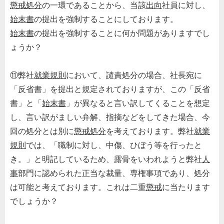
懲戒処分
の一環であることから、当該
出向
社員に対し、
始末書
の提出を強制することにしております。
始末書
の提出を強制することに何か問題がありますでし
ょうか？
⑪弊社
就業規則
において、譴責処分の場合、社長宛に
「反省書」を提出と規定されておりますが、この「反省
書」と「
始末書
」が異なると言い訳してくることを想定
し、言い訳がましい弁解、指摘などをしてきた場合、今
回の処分とは別に
懲戒処分
を考えております。弊社
就業
規則
では、「職制に対し、中傷、ひぼう等を行ったと
き。」と明記しているため、露骨をいわれようと弊社
人
事
部門に認められた正当な裁量、専権事項であり、処分
は可能と考えております。これは二重
懲戒
に当たります
でしょうか？