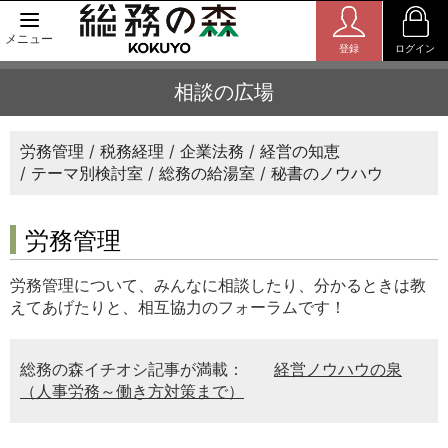
メニュー
登録
ログイン
相談の広場
労務管理
税務経理
企業法務
経営の知恵
テーマ別検討室
総務の給湯室
秘書のノウハウ
労務管理
労務管理について、みんなに相談したり、分かるときは教
えてあげたりと、相互協力のフォーラムです！
総務の森イチオシ記事が満載：
経営ノウハウの泉
（人事労務～働き方対策まで）