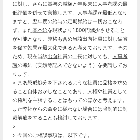
に対し、さらに
賞与
の減額と年度末に
人事考課
の最
経営の知恵
低評価を併せて実施します。
人事考課
が最低となり
総務の給湯室
ますと、翌年度の給与の定期昇給は一切おこなわ
秘書のノウハウ
ず、また
基本給
を現状より1,800円減少させること
次へ
が可能となり、降格も含め当該
出向
社員に対し猛省
を促す効果が最大化できると考えております。その
ため、現在当該
出向
社員の上長に対しても、
人事考
課
の凍結（実績等記入できないよう）を要請してお
ります。
> まあ
懲戒処分
を下されるような社員に品格を求め
ること自体おかしなことであり、人権や社員として
の権利を主張することはもってのほかと考えます。
また弊社からの命令に従わない場合には強制的に制
裁
解雇
をすることも検討しております。
>
> 今回のご相談事項は、以下です。