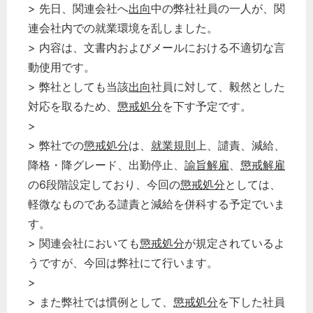
> 先日、関連会社へ
出向
中の弊社社員の一人が、関
連会社内での就業環境を乱しました。
> 内容は、文書内およびメールにおける不適切な言
動使用です。
> 弊社としても当該
出向
社員に対して、毅然とした
対応を取るため、
懲戒処分
を下す予定です。
>
> 弊社での
懲戒処分
は、
就業規則
上、譴責、減給、
降格・降グレード、出勤停止、
諭旨解雇
、
懲戒解雇
の6段階設定しており、今回の
懲戒処分
としては、
軽微なものである譴責と減給を併科する予定でいま
どのカテゴリーに投稿しますか？
す。
選択してください
> 関連会社においても
懲戒処分
が規定されているよ
うですが、今回は弊社にて行います。
労務管理
>
税務経理
> また弊社では慣例として、
懲戒処分
を下した社員
企業法務