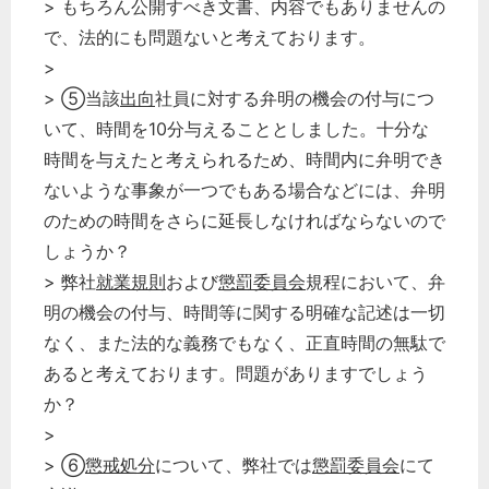
> もちろん公開すべき文書、内容でもありませんの
で、法的にも問題ないと考えております。
>
> ⑤当該
出向
社員に対する弁明の機会の付与につ
いて、時間を10分与えることとしました。十分な
時間を与えたと考えられるため、時間内に弁明でき
ないような事象が一つでもある場合などには、弁明
のための時間をさらに延長しなければならないので
しょうか？
> 弊社
就業規則
および
懲罰委員会
規程において、弁
明の機会の付与、時間等に関する明確な記述は一切
なく、また法的な義務でもなく、正直時間の無駄で
あると考えております。問題がありますでしょう
か？
>
> ⑥
懲戒処分
について、弊社では
懲罰委員会
にて