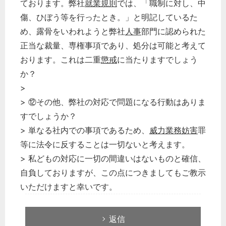
ております。弊社
就業規則
では、「職制に対し、中
傷、ひぼう等を行ったとき。」と明記しているた
め、露骨をいわれようと弊社
人事
部門に認められた
正当な裁量、専権事項であり、処分は可能と考えて
おります。これは二重
懲戒
に当たりますでしょう
か？
>
> ⑫その他、弊社の対応で問題になる行動はありま
すでしょうか？
> 単なる社内での事項であるため、
威力業務妨害
罪
等に法令に反することは一切ないと考えます。
> 私どもの対応に一切の間違いはないものと確信、
自負しておりますが、この点につきましてもご教示
いただけますと幸いです。
返信