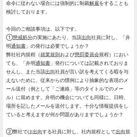
命令に従わない場合には強制的に制裁
解雇
をすることも
検討しております。
今回のご相談事項は、以下です。
①
懲戒処分
の実施にあたり、当該
出向
社員に対し、「弁
明
通知書
」の発行は必要でしょうか？
弊社社内規程（
就業規則
および
懲罰委員会
規程）におい
ても、「弁明
通知書
」発行については記載されておりま
せんし、また当該
出向
社員が言い訳を考えてくる暇を与
えないために、従来からの慣例により抽象的な表現のメ
ール送付（例として「ご連絡」等のタイトルでのメー
ル）に留めます。弁明の機会についても同様に、日時、
場所を記したメールを送付します。十分な情報提供をし
ていると考えますが何か問題がありますでしょうか？
②弊社では
出向
する社員に対し、社内規程として
出向
規