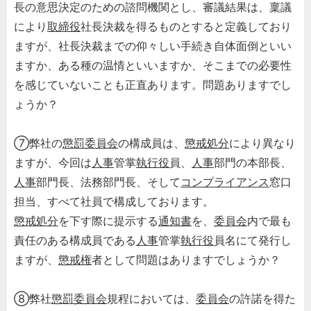
長の意思決定のための諮問機関とし、審議結果は、稟議
により
取締役
社長決裁を得るものとすると定義しており
ますが、社長決裁までの仰々しい手続き自体面倒といい
ますか、ある種の温情といいますか、そこまでの必要性
を感じていないことも正直あります。問題ありますでし
ょうか？
⑦弊社の
懲罰委員会
の構成員は、
懲戒処分
により異なり
ますが、今回は
人事
管掌
執行役
員、
人事
部門の本部長、
人事
部門長、法務部門長、そして
コンプライアンス
窓口
担当、すべて社員で構成しております。
懲戒処分
を下す際に提示する
通知書
を、
委員会
内で最も
責任のある構成員である
人事
管掌
執行役
員名にて発行し
ますが、
懲戒権
者として問題はありますでしょうか？
⑧弊社
懲罰委員会
規程においては、
委員会
の許諾を得た