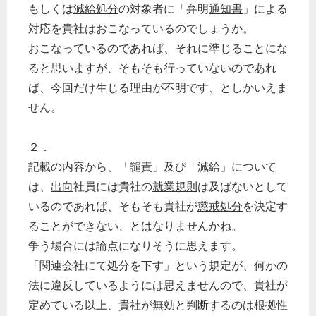
もしくは
減給処分
の対象者に「弁明
通知書
」による
対応を貴社はおこなっているのでしょうか。
おこなっているのであれば、それに準じることにな
ると思いますが、そもそも行っていないのであれ
ば、今回だけ生じる理由が不明です、としかいえま
せん。
２．
記載の内容から、「譴責」及び「減給」について
は、
出向
社員には貴社の
就業規則
は及ばないとして
いるのであれば、そもそも貴社が
懲戒処分
を決定す
ることができない、とはなりませんかね。
争う場合には論点になりそうに思えます。
「関連会社にて処分を下す」という規定が、何かの
法に違反しているようには思えませんので、貴社が
定めている以上、貴社が無効と判断するのは根拠性