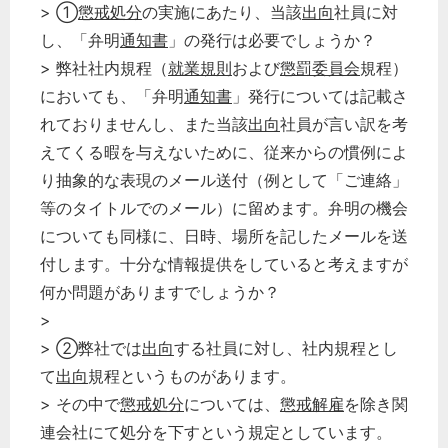
> ①
懲戒処分
の実施にあたり、当該
出向
社員に対
し、「弁明
通知書
」の発行は必要でしょうか？
> 弊社社内規程（
就業規則
および
懲罰委員会
規程）
においても、「弁明
通知書
」発行については記載さ
れておりませんし、また当該
出向
社員が言い訳を考
えてくる暇を与えないために、従来からの慣例によ
り抽象的な表現のメール送付（例として「ご連絡」
等のタイトルでのメール）に留めます。弁明の機会
についても同様に、日時、場所を記したメールを送
付します。十分な情報提供をしていると考えますが
何か問題がありますでしょうか？
>
> ②弊社では
出向
する社員に対し、社内規程とし
て
出向
規程というものがあります。
> その中で
懲戒処分
については、
懲戒解雇
を除き関
連会社にて処分を下すという規定としています。