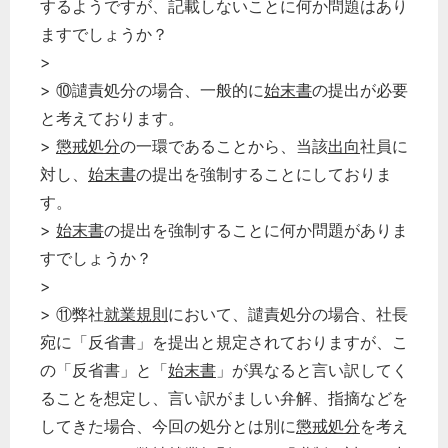
するようですが、記載しないことに何か問題はあり
ますでしょうか？
>
> ⑩譴責処分の場合、一般的に
始末書
の提出が必要
と考えております。
>
懲戒処分
の一環であることから、当該
出向
社員に
対し、
始末書
の提出を強制することにしておりま
す。
>
始末書
の提出を強制することに何か問題がありま
すでしょうか？
>
> ⑪弊社
就業規則
において、譴責処分の場合、社長
宛に「反省書」を提出と規定されておりますが、こ
の「反省書」と「
始末書
」が異なると言い訳してく
ることを想定し、言い訳がましい弁解、指摘などを
してきた場合、今回の処分とは別に
懲戒処分
を考え