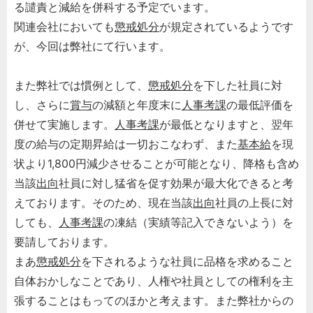
る譴責と減給を併科する予定でいます。
関連会社においても
懲戒処分
が規定されているようです
が、今回は弊社にて行います。
また弊社では慣例として、
懲戒処分
を下した社員に対
し、さらに
賞与
の減額と年度末に
人事考課
の最低評価を
併せて実施します。
人事考課
が最低となりますと、翌年
度の給与の定期昇給は一切おこなわず、また
基本給
を現
状より1,800円減少させることが可能となり、降格も含め
当該
出向
社員に対し猛省を促す効果が最大化できると考
えております。そのため、現在当該
出向
社員の上長に対
しても、
人事考課
の凍結（実績等記入できないよう）を
要請しております。
まあ
懲戒処分
を下されるような社員に品格を求めること
自体おかしなことであり、人権や社員としての権利を主
張することはもってのほかと考えます。また弊社からの