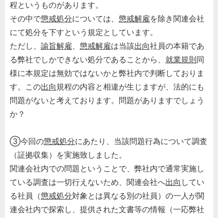
程というものがあります。
その中で
懲戒処分
については、
懲戒解雇
を除き関連会社
にて処分を下すという規定としています。
ただし、
諭旨解雇
、
懲戒解雇
は当該
出向
社員の本籍であ
る弊社でしかできない処分であることから、
就業規則
同
様に本規定は無効ではないかと弊社内で判断しておりま
す。この
出向
規程の内容と相違が生じますが、法的にも
問題がないと考えております。問題がありますでしょう
か？
③今回の
懲戒処分
にあたり、当該問題行為について調査
（証拠収集）を実施致しました。
関連会社内での問題ということで、弊社内で通常実施し
ている調査は一切行えないため、関連会社へ
出向
してい
る社員（
懲戒処分
対象とは異なる別の社員）の一人が関
連会社内で探索し、提供された文書等の情報（一応弊社