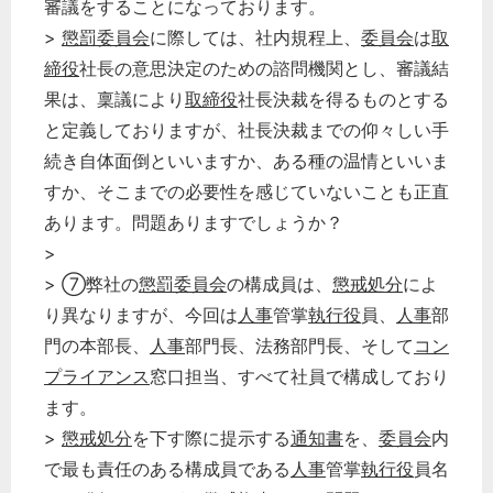
審議をすることになっております。
>
懲罰委員会
に際しては、社内規程上、
委員会
は
取
締役
社長の意思決定のための諮問機関とし、審議結
果は、稟議により
取締役
社長決裁を得るものとする
と定義しておりますが、社長決裁までの仰々しい手
続き自体面倒といいますか、ある種の温情といいま
すか、そこまでの必要性を感じていないことも正直
あります。問題ありますでしょうか？
>
> ⑦弊社の
懲罰委員会
の構成員は、
懲戒処分
によ
り異なりますが、今回は
人事
管掌
執行役
員、
人事
部
門の本部長、
人事
部門長、法務部門長、そして
コン
プライアンス
窓口担当、すべて社員で構成しており
ます。
>
懲戒処分
を下す際に提示する
通知書
を、
委員会
内
で最も責任のある構成員である
人事
管掌
執行役
員名