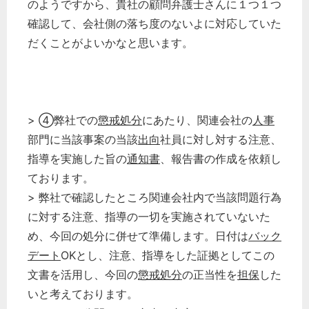
のようですから、貴社の顧問弁護士さんに１つ１つ
確認して、会社側の落ち度のないよに対応していた
だくことがよいかなと思います。
> ④弊社での
懲戒処分
にあたり、関連会社の
人事
部門に当該事案の当該
出向
社員に対し対する注意、
指導を実施した旨の
通知書
、報告書の作成を依頼し
ております。
> 弊社で確認したところ関連会社内で当該問題行為
に対する注意、指導の一切を実施されていないた
め、今回の処分に併せて準備します。日付は
バック
デート
OKとし、注意、指導をした証拠としてこの
文書を活用し、今回の
懲戒処分
の正当性を
担保
した
いと考えております。