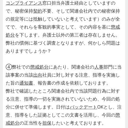
コンプライアンス
窓口担当弁護士経由としていますの
で、秘密保持
契約
不要、そして関連会社内での秘密保持
の規定等には抵触していないと考えています）のみが全
てで、それらを客観的事実として、その内容を基に
懲戒
処分
を下します。弁護士以外の第三者は存在しません。
弊社の慣例に基づく調査となりますが、何かしら問題は
ありますでしょうか？
④弊社での
懲戒処分
にあたり、関連会社の
人事
部門に当
該事案の当該
出向
社員に対し対する注意、指導を実施し
た旨の
通知書
、報告書の作成を依頼しております。
弊社で確認したところ関連会社内で当該問題行為に対す
る注意、指導の一切を実施されていないため、今回の処
分に併せて準備します。日付は
バックデート
OKとし、注
意、指導をした証拠としてこの文書を活用し、今回の
懲
戒処分
の正当性を
担保
したいと考えております。