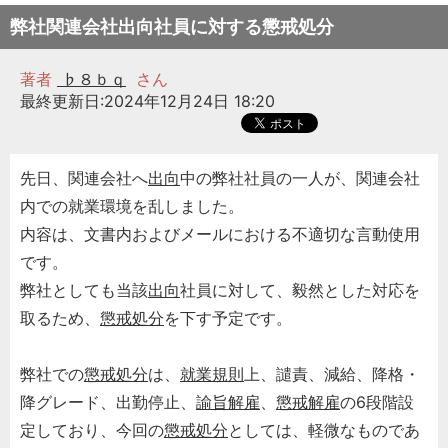
弊社関連会社出向社員に対する懲戒処分
著者
♭８ｂｑ
さん
最終更新日:2024年12月24日 18:20
先日、関連会社へ
出向
中の弊社社員の一人が、関連会社
内での就業環境を乱しました。
内容は、文書内およびメールにおける不適切な言動使用
です。
弊社としても当該
出向
社員に対して、毅然とした対応を
取るため、
懲戒処分
を下す予定です。
弊社での
懲戒処分
は、
就業規則
上、譴責、減給、降格・
降グレード、出勤停止、
諭旨解雇
、
懲戒解雇
の6段階設
定しており、今回の
懲戒処分
としては、軽微なものであ