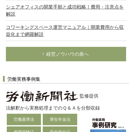
シェアオフィスの開業手順と成功戦略！費用・注意点を
解説
コワーキングスペース運営マニュアル｜開業費用から収
益化まで網羅解説
経営ノウハウの泉へ
労働実務事例集
監修提供
法解釈から実務処理までのＱ＆Ａを分類収録
労働基準法
厚生年金法
雇用保険法
安全衛生法