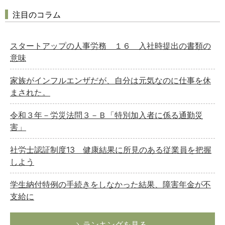
注目のコラム
スタートアップの人事労務 １６ 入社時提出の書類の
意味
家族がインフルエンザだが、自分は元気なのに仕事を休
まされた。
令和３年－労災法問３－Ｂ「特別加入者に係る通勤災
害」
社労士認証制度13 健康結果に所見のある従業員を把握
しよう
学生納付特例の手続きをしなかった結果、障害年金が不
支給に
ランキングを見る