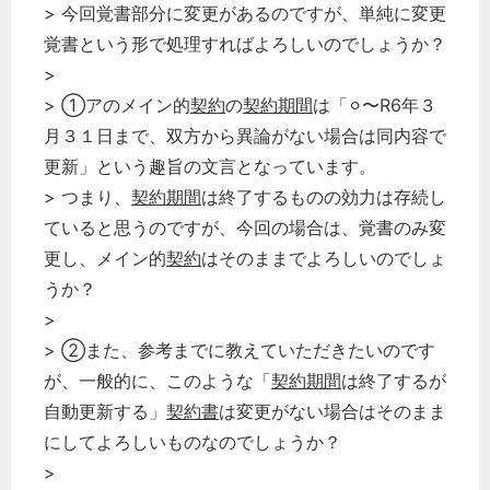
> 今回覚書部分に変更があるのですが、単純に変更
覚書という形で処理すればよろしいのでしょうか？
>
> ①アのメイン的
契約
の
契約期間
は「⚪︎〜R6年３
月３１日まで、双方から異論がない場合は同内容で
更新」という趣旨の文言となっています。
> つまり、
契約期間
は終了するものの効力は存続し
ていると思うのですが、今回の場合は、覚書のみ変
更し、メイン的
契約
はそのままでよろしいのでしょ
うか？
>
> ②また、参考までに教えていただきたいのです
が、一般的に、このような「
契約期間
は終了するが
自動更新する」
契約書
は変更がない場合はそのまま
にしてよろしいものなのでしょうか？
>