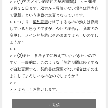
> > ①アのメイン的
契約
の
契約期間
は「⚪︎〜R6年
どのカテゴリーに投稿しますか？
選択してください
３月３１日まで、双方から異論がない場合は同内容
で更新」という趣旨の文言となっています。
労務管理
> > つまり、
契約期間
は終了するものの効力は存続
税務経理
していると思うのですが、今回の場合は、覚書のみ
企業法務
変更し、メイン的
契約
はそのままでよろしいのでし
経営の知恵
ょうか？
総務の給湯室
> >
> > ②また、参考までに教えていただきたいので
秘書のノウハウ
すが、一般的に、このような「
契約期間
は終了する
次へ
が自動更新する」
契約書
は変更がない場合はそのま
まにしてよろしいものなのでしょうか？
> >
> > よろしくお願いします。
返信