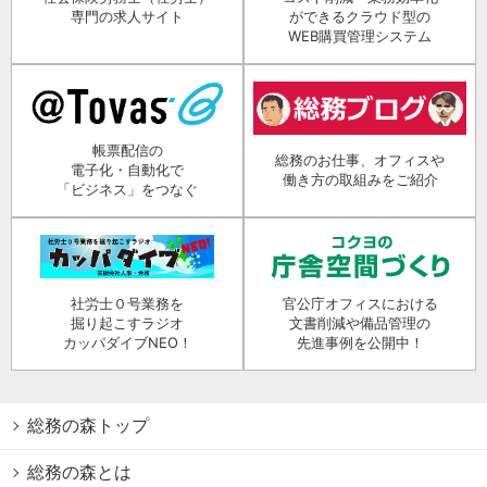
専門の求人サイト
ができるクラウド型の
WEB購買管理システム
帳票配信の
総務のお仕事、オフィスや
電子化・自動化で
働き方の取組みをご紹介
「ビジネス」をつなぐ
社労士０号業務を
官公庁オフィスにおける
掘り起こすラジオ
文書削減や備品管理の
カッパダイブNEO！
先進事例を公開中！
総務の森トップ
総務の森とは