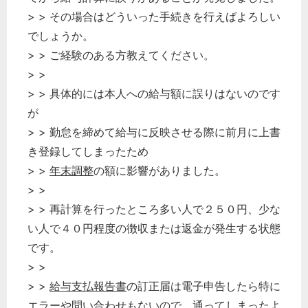
> > その場合はどういった手続きを行えばよろしい
でしょうか。
> > ご経験のある方教えてください。
> >
> > 具体的には本人への給与額に誤りはないのです
が
> > 勤怠を締めて給与に反映させる際に前月に上書
き登録してしまったため
> >
年末調整
の額に影響がありました。
> >
> > 再計算を行ったところ多い人で２５０円、少な
い人で４０円程度の徴収または返金が発生する状態
です。
> >
> >
給与支払報告書
の訂正届は電子申告したら特に
エラーや問い合わせもないので、通ってしまったよ