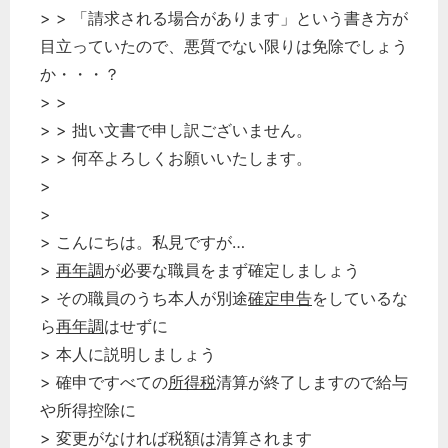
> > 「請求される場合があります」という書き方が
目立っていたので、悪質でない限りは免除でしょう
か・・・？
> >
> > 拙い文書で申し訳ございません。
> > 何卒よろしくお願いいたします。
>
>
> こんにちは。私見ですが…
>
再年調
が必要な職員をまず確定しましょう
> その職員のうち本人が別途
確定申告
をしているな
ら
再年調
はせずに
> 本人に説明しましょう
> 確申ですべての
所得税
清算が終了しますので給与
や所得控除に
> 変更がなければ税額は清算されます