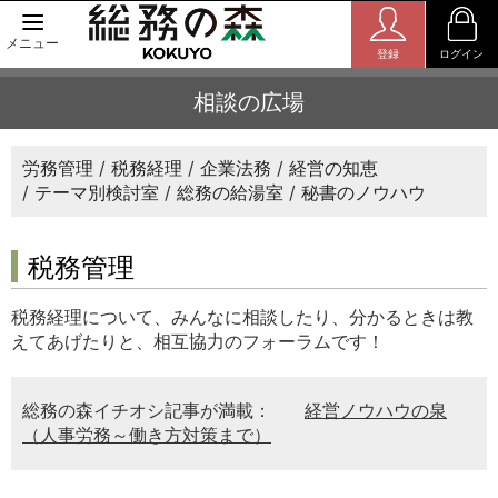
メニュー
登録
ログイン
相談の広場
労務管理
税務経理
企業法務
経営の知恵
テーマ別検討室
総務の給湯室
秘書のノウハウ
税務管理
税務経理について、みんなに相談したり、分かるときは教
えてあげたりと、相互協力のフォーラムです！
総務の森イチオシ記事が満載：
経営ノウハウの泉
（人事労務～働き方対策まで）