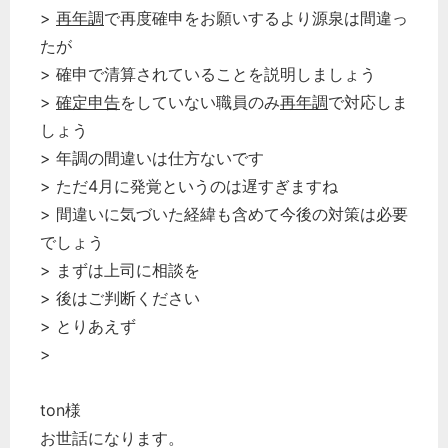
>
再年調
で再度確申をお願いするより源泉は間違っ
たが
> 確申で清算されていることを説明しましょう
>
確定申告
をしていない職員のみ
再年調
で対応しま
しょう
> 年調の間違いは仕方ないです
> ただ4月に発覚というのは遅すぎますね
> 間違いに気づいた経緯も含めて今後の対策は必要
でしょう
> まずは上司に相談を
> 後はご判断ください
> とりあえず
>
ton様
お世話になります。