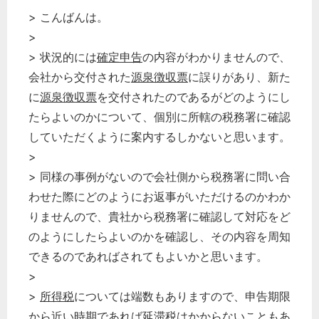
> こんばんは。
>
> 状況的には
確定申告
の内容がわかりませんので、
会社から交付された
源泉徴収票
に誤りがあり、新た
に
源泉徴収票
を交付されたのであるがどのようにし
たらよいのかについて、個別に所轄の税務署に確認
していただくように案内するしかないと思います。
>
> 同様の事例がないので会社側から税務署に問い合
わせた際にどのようにお返事がいただけるのかわか
りませんので、貴社から税務署に確認して対応をど
どのカテゴリーに投稿しますか？
のようにしたらよいのかを確認し、その内容を周知
選択してください
できるのであればされてもよいかと思います。
労務管理
>
税務経理
>
所得税
については端数もありますので、申告期限
企業法務
から近い時期であれば
延滞税
はかからないこともあ