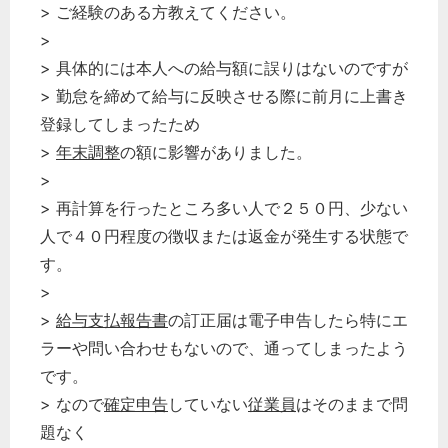
> ご経験のある方教えてください。
>
> 具体的には本人への給与額に誤りはないのですが
> 勤怠を締めて給与に反映させる際に前月に上書き
登録してしまったため
>
年末調整
の額に影響がありました。
>
> 再計算を行ったところ多い人で２５０円、少ない
人で４０円程度の徴収または返金が発生する状態で
す。
>
>
給与支払報告書
の訂正届は電子申告したら特にエ
ラーや問い合わせもないので、通ってしまったよう
です。
> なので
確定申告
していない
従業員
はそのままで問
題なく