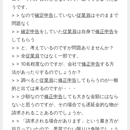
うです。
> > なので
確定申告
していない
従業員
はそのままで
問題なく
> >
確定申告
をしていた
従業員
は自身で
修正申告
を
してもらう
> > と、考えているのですが問題ありませんか？
> > 全
従業員
ではなく一部です。
> > 10名程度なのですが、会社で
修正申告
する方
法があったりするのでしょうか？
> > 調べると
従業員
に
修正申告
してもらうのが一般
的と出ては来るのですが・・・
> > 少額なので
修正申告
しても大きな金額にはなら
ないと思うのですが、その場合でも遅延金的な物が
請求されることあるのでしょうか。
> > 「請求される場合があります」という書き方が
目立っていたので、悪質でない限りは免除でしょう