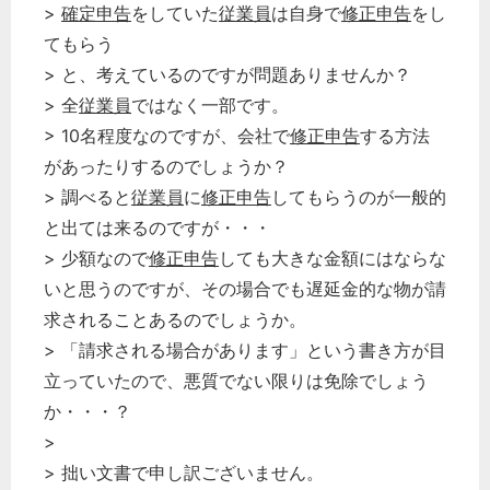
>
確定申告
をしていた
従業員
は自身で
修正申告
をし
てもらう
> と、考えているのですが問題ありませんか？
> 全
従業員
ではなく一部です。
> 10名程度なのですが、会社で
修正申告
する方法
があったりするのでしょうか？
> 調べると
従業員
に
修正申告
してもらうのが一般的
と出ては来るのですが・・・
> 少額なので
修正申告
しても大きな金額にはならな
いと思うのですが、その場合でも遅延金的な物が請
求されることあるのでしょうか。
> 「請求される場合があります」という書き方が目
立っていたので、悪質でない限りは免除でしょう
か・・・？
>
> 拙い文書で申し訳ございません。