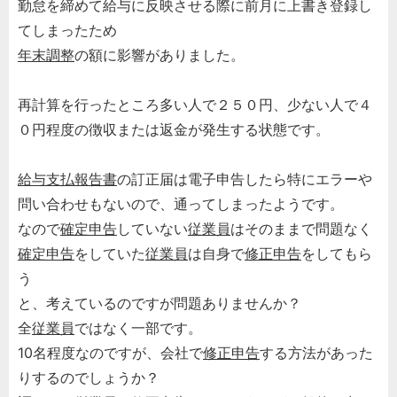
勤怠を締めて給与に反映させる際に前月に上書き登録し
てしまったため
年末調整
の額に影響がありました。
再計算を行ったところ多い人で２５０円、少ない人で４
０円程度の徴収または返金が発生する状態です。
給与支払報告書
の訂正届は電子申告したら特にエラーや
問い合わせもないので、通ってしまったようです。
なので
確定申告
していない
従業員
はそのままで問題なく
確定申告
をしていた
従業員
は自身で
修正申告
をしてもら
う
と、考えているのですが問題ありませんか？
全
従業員
ではなく一部です。
10名程度なのですが、会社で
修正申告
する方法があった
りするのでしょうか？