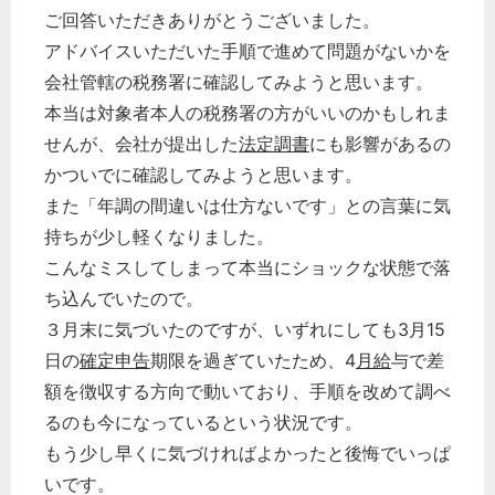
ご回答いただきありがとうございました。
アドバイスいただいた手順で進めて問題がないかを
会社管轄の税務署に確認してみようと思います。
本当は対象者本人の税務署の方がいいのかもしれま
せんが、会社が提出した
法定調書
にも影響があるの
かついでに確認してみようと思います。
また「年調の間違いは仕方ないです」との言葉に気
持ちが少し軽くなりました。
こんなミスしてしまって本当にショックな状態で落
ち込んでいたので。
３月末に気づいたのですが、いずれにしても3月15
日の
確定申告
期限を過ぎていたため、4
月給
与で差
額を徴収する方向で動いており、手順を改めて調べ
るのも今になっているという状況です。
もう少し早くに気づければよかったと後悔でいっぱ
いです。