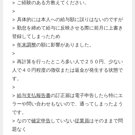
> ご経験のある方教えてください。
>
> 具体的には本人への給与額に誤りはないのですが
> 勤怠を締めて給与に反映させる際に前月に上書き
登録してしまったため
>
年末調整
の額に影響がありました。
>
> 再計算を行ったところ多い人で２５０円、少ない
人で４０円程度の徴収または返金が発生する状態で
す。
>
>
給与支払報告書
の訂正届は電子申告したら特にエ
ラーや問い合わせもないので、通ってしまったよう
です。
> なので
確定申告
していない
従業員
はそのままで問
題なく