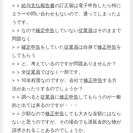
> >
給与支払報告書
の訂正届は電子申告したら特に
エラーや問い合わせもないので、通ってしまったよ
うです。
> > なので
確定申告
していない
従業員
はそのままで
問題なく
> >
確定申告
をしていた
従業員
は自身で
修正申告
を
してもらう
> > と、考えているのですが問題ありませんか？
> > 全
従業員
ではなく一部です。
> > 10名程度なのですが、会社で
修正申告
する方
法があったりするのでしょうか？
> > 調べると
従業員
に
修正申告
してもらうのが一般
的と出ては来るのですが・・・
> > 少額なので
修正申告
しても大きな金額にはなら
ないと思うのですが、その場合でも遅延金的な物が
請求されることあるのでしょうか。