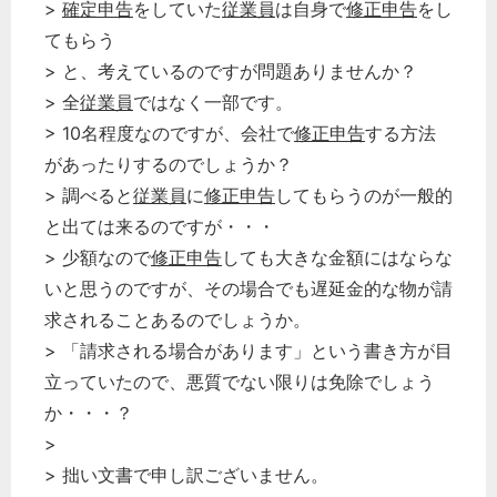
>
確定申告
をしていた
従業員
は自身で
修正申告
をし
てもらう
> と、考えているのですが問題ありませんか？
> 全
従業員
ではなく一部です。
> 10名程度なのですが、会社で
修正申告
する方法
があったりするのでしょうか？
> 調べると
従業員
に
修正申告
してもらうのが一般的
と出ては来るのですが・・・
> 少額なので
修正申告
しても大きな金額にはならな
いと思うのですが、その場合でも遅延金的な物が請
求されることあるのでしょうか。
> 「請求される場合があります」という書き方が目
立っていたので、悪質でない限りは免除でしょう
か・・・？
>
> 拙い文書で申し訳ございません。