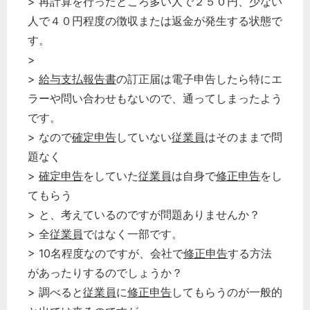
> 再計算を行ったところ多い人で２５０円、少ない
人で４０円程度の徴収または返金が発生する状態で
す。
>
>
給与支払報告書
の訂正届は電子申告したら特にエ
ラーや問い合わせもないので、通ってしまったよう
です。
> なので
確定申告
していない
従業員
はそのままで問
題なく
>
確定申告
をしていた
従業員
は自身で
修正申告
をし
てもらう
> と、考えているのですが問題ありませんか？
> 全
従業員
ではなく一部です。
> 10名程度なのですが、会社で
修正申告
する方法
があったりするのでしょうか？
> 調べると
従業員
に
修正申告
してもらうのが一般的