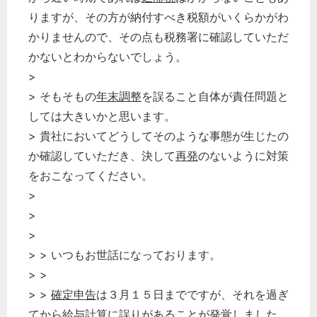
りますが、その方が納付すべき税額がいくらかがわ
経営の知恵
かりませんので、その点も税務署に確認していただ
総務の給湯室
かないとわからないでしょう。
秘書のノウハウ
>
次へ
> そもそもの
年末調整
を誤ること自体が責任問題と
しては大きいかと思います。
> 貴社においてどうしてそのような事態が生じたの
か確認していただき、決して
再発
のないように対策
をおこなってください。
>
>
>
> > いつもお世話になっております。
> >
> >
確定申告
は３月１５日までですが、それを過ぎ
てから給与計算に誤りがあることが発覚しました。