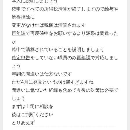
本人に説明しましょう
確申ですべての
所得税
清算が終了しますので給与や
所得控除に
変更がなければ税額は清算されます
再年調
で再度確申をお願いするより源泉は間違った
が
確申で清算されていることを説明しましょう
確定申告
をしていない職員のみ
再年調
で対応しまし
ょう
年調の間違いは仕方ないです
ただ4月に発覚というのは遅すぎますね
間違いに気づいた経緯も含めて今後の対策は必要で
しょう
まずは上司に相談を
後はご判断ください
とりあえず