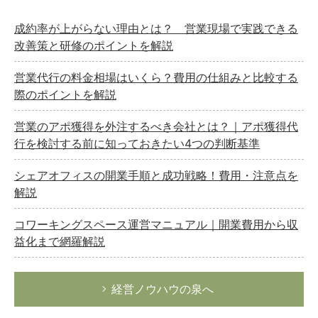
成約率が上がらない理由とは？ 営業現場で実践できる
改善策と研修のポイントを解説
営業代行の料金相場はいくら？費用の仕組みと比較する
際のポイントを解説
営業のアポ獲得を外注するべき会社とは？｜アポ獲得代
行を検討する前に知っておきたい4つの判断基準
シェアオフィスの開業手順と成功戦略！費用・注意点を
解説
コワーキングスペース運営マニュアル｜開業費用から収
益化まで網羅解説
経営ノウハウの泉へ