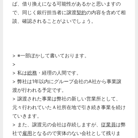
ば、借り換えになる可能性があるかと思いますの
で、同じく銀行担当者に譲渡
契約
の内容を含めて相
談、確認されることがよいでしょう。
> ※一部ぼかして書いております。
>
> 私は
総務
・経理の人間です。
> 弊社は1年以内にグループ会社のA社から事業譲
渡が行われる予定です。
> 譲渡された事業は弊社の新しい営業所として、
元々行われていたＡ社所在地で引き続き事業を続け
ていきます。
> また、譲渡元の会社は存続しますが、
従業員
は弊
社で
雇用
となるので実体のない会社として残りま