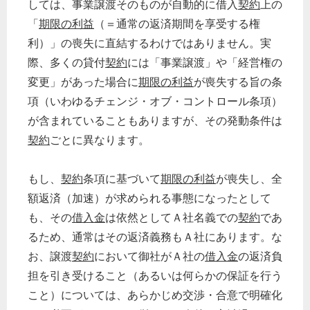
しては、事業譲渡そのものが自動的に借入
契約
上の
経営の知恵
「
期限の利益
（＝通常の返済期間を享受する権
総務の給湯室
利）」の喪失に直結するわけではありません。実
秘書のノウハウ
際、多くの貸付
契約
には「事業譲渡」や「経営権の
次へ
変更」があった場合に
期限の利益
が喪失する旨の条
項（いわゆるチェンジ・オブ・コントロール条項）
が含まれていることもありますが、その発動条件は
契約
ごとに異なります。
もし、
契約
条項に基づいて
期限の利益
が喪失し、全
額返済（加速）が求められる事態になったとして
も、その
借入金
は依然としてＡ社名義での
契約
であ
るため、通常はその返済義務もＡ社にあります。な
お、譲渡
契約
において御社がＡ社の
借入金
の返済負
担を引き受けること（あるいは何らかの保証を行う
こと）については、あらかじめ交渉・合意で明確化