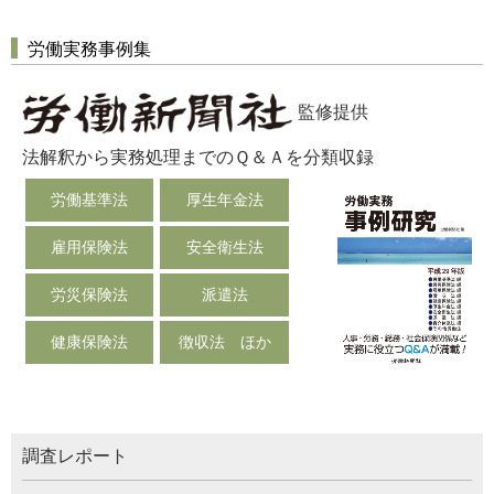
労働実務事例集
監修提供
法解釈から実務処理までのＱ＆Ａを分類収録
労働基準法
厚生年金法
雇用保険法
安全衛生法
労災保険法
派遣法
健康保険法
徴収法 ほか
調査レポート