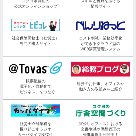
コクヨ家具初の
スキルと視野を拡げる
公式オンラインショップ
情報サイト
社会保険労務士（社労士）
コスト削減・業務効率化
専門の求人サイト
ができるクラウド型の
WEB購買管理システム
帳票配信の
総務のお仕事、オフィスや
電子化・自動化で
働き方の取組みをご紹介
「ビジネス」をつなぐ
社労士０号業務を
官公庁オフィスにおける
掘り起こすラジオ
文書削減や備品管理の
カッパダイブNEO！
先進事例を公開中！