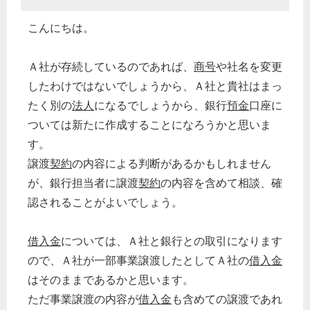
こんにちは。
Ａ社が存続しているのであれば、
商号
や社名を変更
したわけではないでしょうから、Ａ社と貴社はまっ
たく別の
法人
になるでしょうから、銀行
預金
口座に
ついては新たに作成することになろうかと思いま
す。
譲渡
契約
の内容による判断があるかもしれません
が、銀行担当者に譲渡
契約
の内容を含めて相談、確
認されることがよいでしょう。
借入金
については、Ａ社と銀行との取引になります
ので、Ａ社が一部事業譲渡したとしてＡ社の
借入金
はそのままであるかと思います。
ただ事業譲渡の内容が
借入金
も含めての譲渡であれ